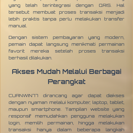
yang telah terintegrasi dengan QRIS. Hal
tersebut membuat proses transaksi menjadi
lebih praktis tanpa perlu melakukan transfer
manual.
Dengan sistem pembayaran yang modern,
pemain dapat langsung menikmati permainan
favorit mereka setelah proses transaksi
berhasil dilakukan.
Akses Mudah Melalui Berbagai
Perangkat
CUANWIN77 dirancang agar dapat diakses
dengan nyaman melalui komputer, laptop, tablet,
maupun smartphone. Tampilan website yang
responsif memudahkan pengguna melakukan
login, memilih permainan, hingga melakukan
transaksi hanya dalam beberapa langkah