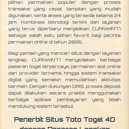
pilihan permainan populer dengan proses
transaksi yang cepat, tampilan yang mudah
digunakan, serta akses yang tersedia selama 24
jam. Kombinasi teknologi terkini dan layanan
yang terus diperbarui menjadikan CUANWIN77
sebagai salah satu pilihan favorit bagi pecinta
permainan online di tahun 2026.
Bagi pemain yang mencari situs dengan layanan
lengkap, CUANWIN77 menyediakan berbagai
pasaran togel terpercaya, permainan slot online
dari provider ternama, hingga sistem transaksi
digital yang semakin memudahkan aktivitas
bermain. Dengan dukungan QRIS, proses deposit
dapat dilakukan secara praktis menggunakan
berbagai aplikasi pembayaran yang telah
mendukung sistem tersebut.
Penerbit Situs Toto Togel 4D