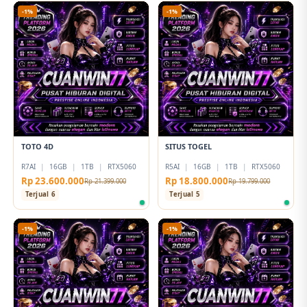
-1%
-1%
TOTO 4D
SITUS TOGEL
R7AI
|
16GB
|
1TB
|
RTX5060
R5AI
|
16GB
|
1TB
|
RTX5060
Rp 23.600.000
Rp 18.800.000
Rp 21.399.000
Rp 19.799.000
Terjual 6
Terjual 5
-1%
-1%