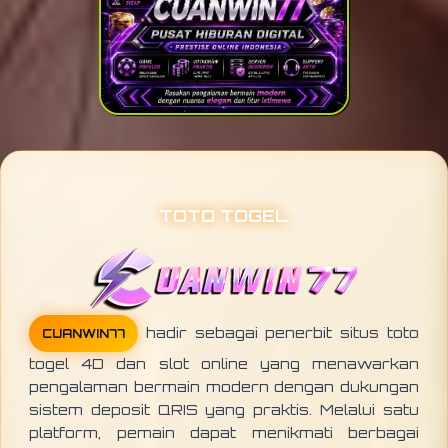
TOTO TOGEL
hadir sebagai penerbit situs toto
CUANWIN77
togel 4D dan slot online yang menawarkan
pengalaman bermain modern dengan dukungan
sistem deposit QRIS yang praktis. Melalui satu
platform, pemain dapat menikmati berbagai