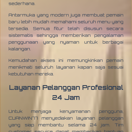
sederhana.
Antarmuka yang modern juga membuat pemain
baru lebih mudah memahami seluruh menu yang
tersedia. Semua fitur telah disusun secara
sistematis sehingga memberikan pengalaman
penggunaan yang nyaman untuk berbagai
kalangan.
Kemudahan akses ini memungkinkan pemain
menikmati seluruh layanan kapan saja sesuai
kebutuhan mereka.
Layanan Pelanggan Profesional
24 Jam
Untuk menjaga kenyamanan pengguna,
CUANWIN77 menyediakan layanan pelanggan
yang siap membantu selama 24 jam. Tim
customer service dapat memberikan bantuan