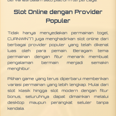
Slot Online dengan Provider
Populer
Tidak hanya menyediakan permainan togel,
CUANWIN77 juga menghadirkan slot online dari
berbagai provider populer yang telah dikenal
luas oleh para pemain. Beragam tema
permainan dengan fitur menarik membuat
pengalaman bermain menjadi semakin
menghibur.
Pilihan game yang terus diperbarui memberikan
variasi permainan yang lebih lengkap. Mulai dari
slot klasik hingga slot modern dengan fitur
bonus, seluruhnya dapat dimainkan melalui
desktop maupun perangkat seluler tanpa
kendala.