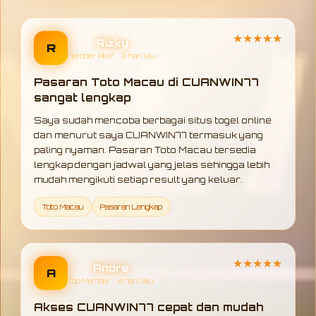
★★★★★
Rizky
R
Member Aktif • 2 hari lalu
Pasaran Toto Macau di CUANWIN77
sangat lengkap
Saya sudah mencoba berbagai situs togel online
dan menurut saya CUANWIN77 termasuk yang
paling nyaman. Pasaran Toto Macau tersedia
lengkap dengan jadwal yang jelas sehingga lebih
mudah mengikuti setiap result yang keluar.
Toto Macau
Pasaran Lengkap
★★★★★
Andre
A
Top Member • 4 hari lalu
Akses CUANWIN77 cepat dan mudah