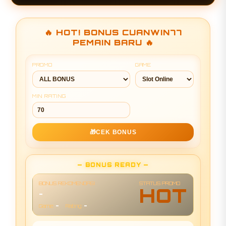
🔥 HOT! BONUS CUANWIN77
PEMAIN BARU 🔥
PROMO
GAME
MIN RATING
🎁
CEK BONUS
— BONUS READY —
BONUS REKOMENDASI
STATUS PROMO
HOT
-
-
-
Game:
Rating: