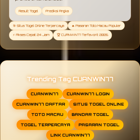
Result Togel
Prediksi Angka
🎯 Situs Togel Online Terpercaya
🔥 Pasaran Toto Macau Populer
⚡ Akses Cepat 24 Jam
🏆 CUANWIN77 Terfavorit 2026
Trending Tag CUANWIN77
CUANWIN77
CUANWIN77 LOGIN
CUANWIN77 DAFTAR
SITUS TOGEL ONLINE
TOTO MACAU
BANDAR TOGEL
TOGEL TERPERCAYA
PASARAN TOGEL
LINK CUANWIN77