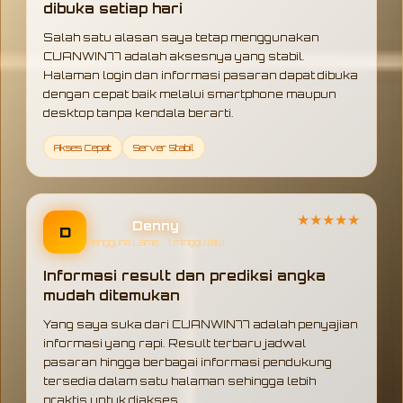
dibuka setiap hari
Salah satu alasan saya tetap menggunakan
CUANWIN77 adalah aksesnya yang stabil.
Halaman login dan informasi pasaran dapat dibuka
dengan cepat baik melalui smartphone maupun
desktop tanpa kendala berarti.
Akses Cepat
Server Stabil
★★★★★
Denny
D
Pengguna Lama • 1 minggu lalu
Informasi result dan prediksi angka
mudah ditemukan
Yang saya suka dari CUANWIN77 adalah penyajian
informasi yang rapi. Result terbaru jadwal
pasaran hingga berbagai informasi pendukung
tersedia dalam satu halaman sehingga lebih
praktis untuk diakses.