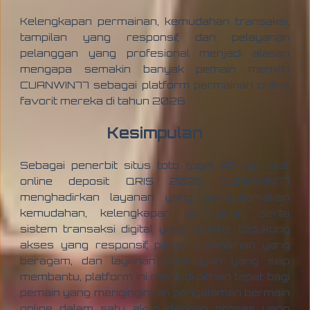
Kelengkapan permainan, kemudahan transaksi,
tampilan yang responsif, dan pelayanan
pelanggan yang profesional menjadi alasan
mengapa semakin banyak pemain memilih
CUANWIN77 sebagai platform permainan online
favorit mereka di tahun 2026.
Kesimpulan
Sebagai penerbit situs toto togel 4D dan slot
online deposit QRIS 2026, CUANWIN77
menghadirkan layanan yang mengutamakan
kemudahan, kelengkapan permainan, serta
sistem transaksi digital yang praktis. Didukung
akses yang responsif, pilihan permainan yang
beragam, dan layanan pelanggan yang siap
membantu, platform ini menjadi pilihan tepat bagi
pemain yang menginginkan pengalaman bermain
online dalam satu akun dengan proses yang