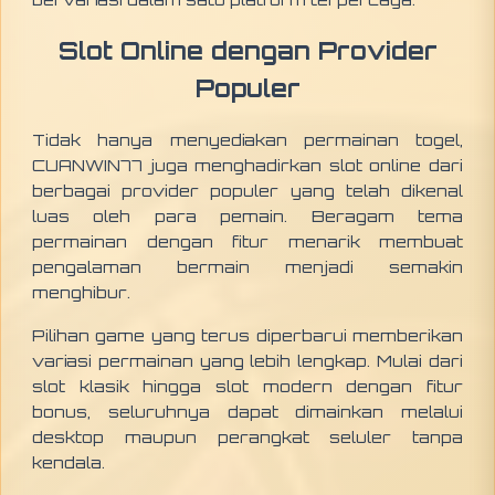
Slot Online dengan Provider
Populer
Tidak hanya menyediakan permainan togel,
CUANWIN77 juga menghadirkan slot online dari
berbagai provider populer yang telah dikenal
luas oleh para pemain. Beragam tema
permainan dengan fitur menarik membuat
pengalaman bermain menjadi semakin
menghibur.
Pilihan game yang terus diperbarui memberikan
variasi permainan yang lebih lengkap. Mulai dari
slot klasik hingga slot modern dengan fitur
bonus, seluruhnya dapat dimainkan melalui
desktop maupun perangkat seluler tanpa
kendala.