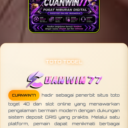
TOTO TOGEL
hadir sebagai penerbit situs toto
CUANWIN77
togel 4D dan slot online yang menawarkan
pengalaman bermain modern dengan dukungan
sistem deposit QRIS yang praktis. Melalui satu
platform, pemain dapat menikmati berbagai