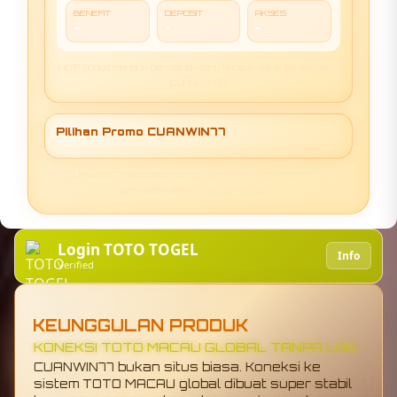
BENEFIT
DEPOSIT
AKSES
-
-
-
HOT! Bonus menarik permainan seru khusus untuk pemain baru
CUANWIN77.
Pilihan Promo CUANWIN77
CUANWIN77 menghadirkan bonus menarik akses cepat dan
permainan seru untuk pemain baru.
Login TOTO TOGEL
Info
Verified
KEUNGGULAN PRODUK
AKSES RESMI TANPA ARAH
MEMBINGUNGKAN
Nggak ada link berputar atau halaman aneh