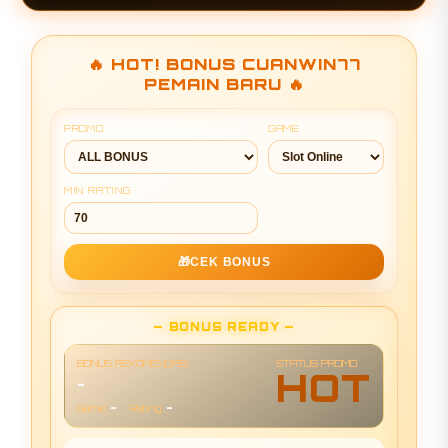
🔥 HOT! BONUS CUANWIN77
PEMAIN BARU 🔥
PROMO
GAME
MIN RATING
🎁
CEK BONUS
— BONUS READY —
BONUS REKOMENDASI
STATUS PROMO
HOT
-
-
-
Game:
Rating: