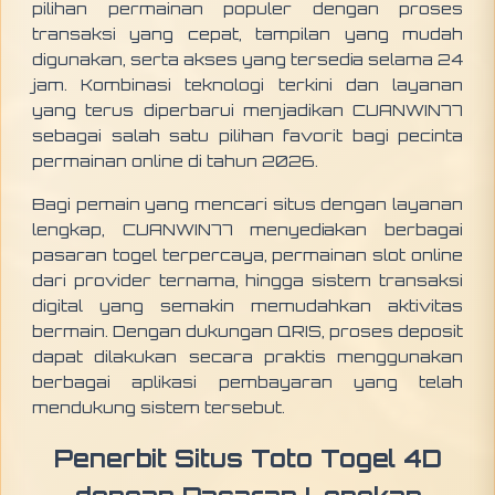
pilihan permainan populer dengan proses
transaksi yang cepat, tampilan yang mudah
digunakan, serta akses yang tersedia selama 24
jam. Kombinasi teknologi terkini dan layanan
yang terus diperbarui menjadikan CUANWIN77
sebagai salah satu pilihan favorit bagi pecinta
permainan online di tahun 2026.
Bagi pemain yang mencari situs dengan layanan
lengkap, CUANWIN77 menyediakan berbagai
pasaran togel terpercaya, permainan slot online
dari provider ternama, hingga sistem transaksi
digital yang semakin memudahkan aktivitas
bermain. Dengan dukungan QRIS, proses deposit
dapat dilakukan secara praktis menggunakan
berbagai aplikasi pembayaran yang telah
mendukung sistem tersebut.
Penerbit Situs Toto Togel 4D