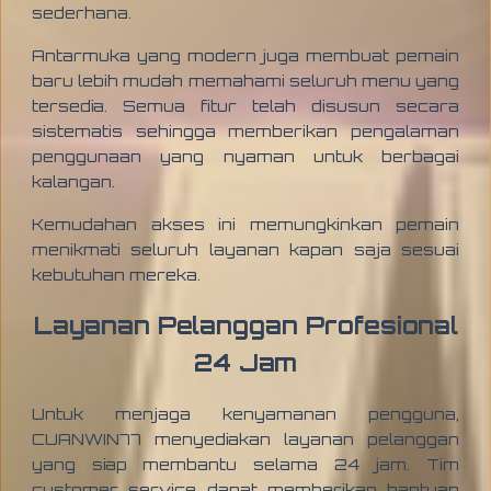
sederhana.
Antarmuka yang modern juga membuat pemain
baru lebih mudah memahami seluruh menu yang
tersedia. Semua fitur telah disusun secara
sistematis sehingga memberikan pengalaman
penggunaan yang nyaman untuk berbagai
kalangan.
Kemudahan akses ini memungkinkan pemain
menikmati seluruh layanan kapan saja sesuai
kebutuhan mereka.
Layanan Pelanggan Profesional
24 Jam
Untuk menjaga kenyamanan pengguna,
CUANWIN77 menyediakan layanan pelanggan
yang siap membantu selama 24 jam. Tim
customer service dapat memberikan bantuan