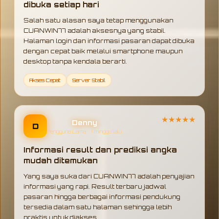
dibuka setiap hari
Salah satu alasan saya tetap menggunakan
CUANWIN77 adalah aksesnya yang stabil.
Halaman login dan informasi pasaran dapat dibuka
dengan cepat baik melalui smartphone maupun
desktop tanpa kendala berarti.
Akses Cepat
Server Stabil
★★★★★
Denny
D
Pengguna Lama • 1 minggu lalu
Informasi result dan prediksi angka
mudah ditemukan
Yang saya suka dari CUANWIN77 adalah penyajian
informasi yang rapi. Result terbaru jadwal
pasaran hingga berbagai informasi pendukung
tersedia dalam satu halaman sehingga lebih
praktis untuk diakses.