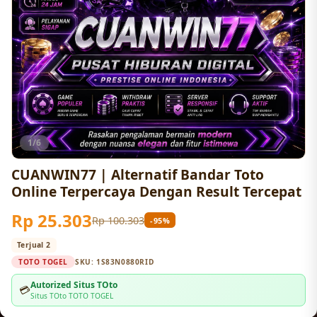
1/6
CUANWIN77 | Alternatif Bandar Toto
Online Terpercaya Dengan Result Tercepat
Rp 25.303
Rp 100.303
-95%
Terjual 2
TOTO TOGEL
SKU:
1S83N0880RID
Autorized Situs TOto
💳
Situs TOto TOTO TOGEL