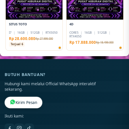
SITUS TOTO
4D
I7
|
16GB
|
512GB
|
RTX5050
CORE5
|
16GB
|
512GB
|
RTX4050
Rp 28.600.080
Rp 27.999.000
Rp 17.888.000
Rp 18.499.000
Terjual 6
BUTUH BANTUAN?
Hubungi kami melalui Official WhatsApp interaktif
sekarang.
Kirim Pesan
Ikuti kami: