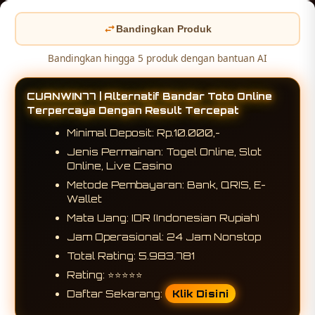
Bandingkan Produk
Bandingkan hingga 5 produk dengan bantuan AI
CUANWIN77 | Alternatif Bandar Toto Online
Terpercaya Dengan Result Tercepat
Minimal Deposit: Rp.10.000,-
Jenis Permainan: Togel Online, Slot
Online, Live Casino
Metode Pembayaran: Bank, QRIS, E-
Wallet
Mata Uang: IDR (Indonesian Rupiah)
Jam Operasional: 24 Jam Nonstop
Total Rating: 5.983.781
Rating: ⭐⭐⭐⭐⭐
Daftar Sekarang:
Klik Disini