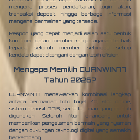
mengenai proses pendaftaran, login akun,
transaksi deposit, hingga berbagai informasi
mengenai permainan yang tersedia.
Respon yang cepat menjadi salah satu bentuk
komitmen dalam memberikan pelayanan terbaik
kepada seluruh member sehingga setiap
kendala dapat ditangani dengan lebih efisien.
Mengapa Memilih CUANWIN77
Tahun 2026?
CUANWIN77 menawarkan kombinasi lengkap
antara permainan toto togel 4D, slot online,
sistem deposit QRIS, serta layanan yang mudah
digunakan. Seluruh fitur dirancang untuk
memberikan pengalaman bermain yang nyaman
dengan dukungan teknologi digital yang semakin
berkembang.