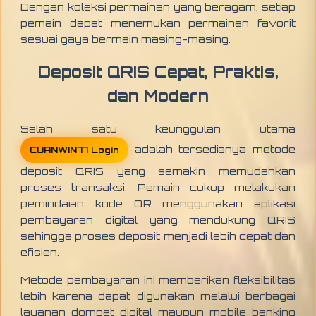
Dengan koleksi permainan yang beragam, setiap
pemain dapat menemukan permainan favorit
sesuai gaya bermain masing-masing.
Deposit QRIS Cepat, Praktis,
dan Modern
Salah satu keunggulan utama
adalah tersedianya metode
CUANWIN77 Login
deposit QRIS yang semakin memudahkan
proses transaksi. Pemain cukup melakukan
pemindaian kode QR menggunakan aplikasi
pembayaran digital yang mendukung QRIS
sehingga proses deposit menjadi lebih cepat dan
efisien.
Metode pembayaran ini memberikan fleksibilitas
lebih karena dapat digunakan melalui berbagai
layanan dompet digital maupun mobile banking