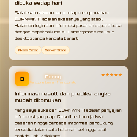
dibuka setiap hari
Salah satu alasan saya tetap menggunakan
CUANWIN77 adalah aksesnya yang stabil.
Halaman login dan informasi pasaran dapat dibuka
dengan cepat baik melalui smartphone maupun
desktop tanpa kendala berarti.
Akses Cepat
Server Stabil
★★★★★
Denny
D
Pengguna Lama • 1 minggu lalu
Informasi result dan prediksi angka
mudah ditemukan
Yang saya suka dari CUANWIN77 adalah penyajian
informasi yang rapi. Result terbaru jadwal
pasaran hingga berbagai informasi pendukung
tersedia dalam satu halaman sehingga lebih
praktis untuk diakses.