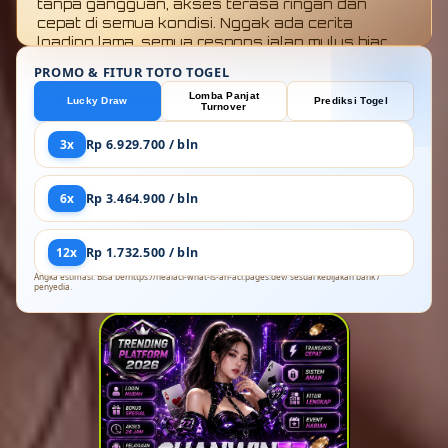
yang bikin bingung. CUANWIN77 kasih jalur
akses langsung ke sistem utama tanpa ribet.
Semua transparan, jelas, dan aman buat
pengguna yang pengen masuk ke platform
PROMO & FITUR TOTO TOGEL
tanpa distraksi.
Lomba Panjat
Lucky Draw
Prediksi Togel
Turnover
3x
Rp 6.929.700 / bln
6x
Rp 3.464.900 / bln
12x
Rp 1.732.500 / bln
Angka estimasi. Bisa berhttps://healacl-what-is-an-acl.pages.dev/ sesuai kebijakan bank /
penyedia.