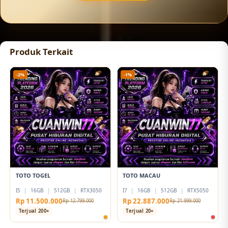
Produk Terkait
-2%
-1%
TOTO TOGEL
TOTO MACAU
I5
|
16GB
|
512GB
|
RTX3050
I7
|
16GB
|
512GB
|
RTX5050
Rp 11.500.000
Rp 22.887.000
Rp 12.799.000
Rp 21.999.000
Terjual 200+
Terjual 20+