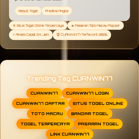
Result Togel
Prediksi Angka
🎯 Situs Togel Online Terpercaya
🔥 Pasaran Toto Macau Populer
⚡ Akses Cepat 24 Jam
🏆 CUANWIN77 Terfavorit 2026
Trending Tag CUANWIN77
CUANWIN77
CUANWIN77 LOGIN
CUANWIN77 DAFTAR
SITUS TOGEL ONLINE
TOTO MACAU
BANDAR TOGEL
TOGEL TERPERCAYA
PASARAN TOGEL
LINK CUANWIN77