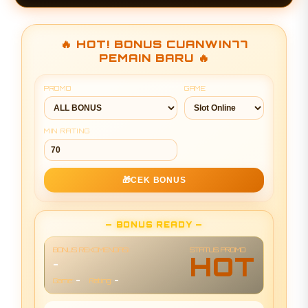
🔥 HOT! BONUS CUANWIN77
PEMAIN BARU 🔥
PROMO
GAME
MIN RATING
🎁
CEK BONUS
— BONUS READY —
BONUS REKOMENDASI
STATUS PROMO
HOT
-
-
-
Game:
Rating: