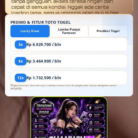
yang bikin bingung. CUANWIN77 kasih jalur
akses langsung ke sistem utama tanpa ribet.
Semua transparan, jelas, dan aman buat
pengguna yang pengen masuk ke platform
PROMO & FITUR TOTO TOGEL
tanpa distraksi.
Lomba Panjat
Lucky Draw
Prediksi Togel
Turnover
3x
Rp 6.929.700 / bln
6x
Rp 3.464.900 / bln
12x
Rp 1.732.500 / bln
Angka estimasi. Bisa berhttps://healacl-what-is-an-acl.pages.dev/ sesuai kebijakan bank /
penyedia.