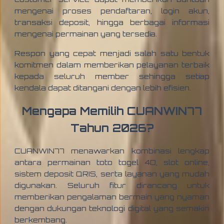
mengenai proses pendaftaran, login akun,
transaksi deposit, hingga berbagai informasi
mengenai permainan yang tersedia.
Respon yang cepat menjadi salah satu bentuk
komitmen dalam memberikan pelayanan terbaik
kepada seluruh member sehingga setiap
kendala dapat ditangani dengan lebih efisien.
Mengapa Memilih CUANWIN77
Tahun 2026?
CUANWIN77 menawarkan kombinasi lengkap
antara permainan toto togel 4D, slot online,
sistem deposit QRIS, serta layanan yang mudah
digunakan. Seluruh fitur dirancang untuk
memberikan pengalaman bermain yang nyaman
dengan dukungan teknologi digital yang semakin
berkembang.