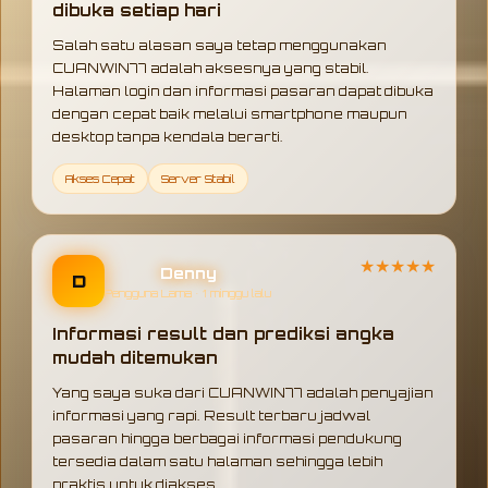
dibuka setiap hari
Salah satu alasan saya tetap menggunakan
CUANWIN77 adalah aksesnya yang stabil.
Halaman login dan informasi pasaran dapat dibuka
dengan cepat baik melalui smartphone maupun
desktop tanpa kendala berarti.
Akses Cepat
Server Stabil
★★★★★
Denny
D
Pengguna Lama • 1 minggu lalu
Informasi result dan prediksi angka
mudah ditemukan
Yang saya suka dari CUANWIN77 adalah penyajian
informasi yang rapi. Result terbaru jadwal
pasaran hingga berbagai informasi pendukung
tersedia dalam satu halaman sehingga lebih
praktis untuk diakses.