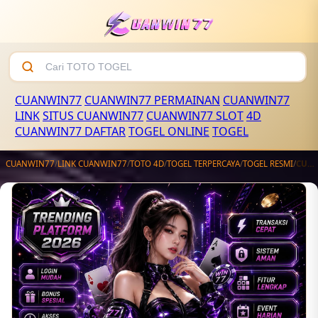
CUANWIN77
CUANWIN77 PERMAINAN
CUANWIN77
LINK
SITUS CUANWIN77
CUANWIN77 SLOT
4D
CUANWIN77 DAFTAR
TOGEL ONLINE
TOGEL
CUANWIN77
/
LINK CUANWIN77
/
TOTO 4D
/
TOGEL TERPERCAYA
/
TOGEL RESMI
/
CUANWIN77 | Alternatif Bandar Toto Online Terpercaya Dengan Result Tercepat