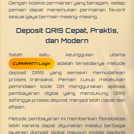
Dengan koleksi permainan yang beragam, setiap
pemain dapat menemukan permainan favorit
sesuai gaya bermain masing-masing.
Deposit QRIS Cepat, Praktis,
dan Modern
Salah satu keunggulan utama
adalah tersedianya metode
CUANWIN77 Login
deposit QRIS yang semakin memudahkan
proses transaksi. Pemain cukup melakukan
pemindaian kode QR menggunakan aplikasi
pembayaran digital yang mendukung QRIS
sehingga proses deposit menjadi lebih cepat dan
efisien.
Metode pembayaran ini memberikan fleksibilitas
lebih karena dapat digunakan melalui berbagai
layanan dompet digital maupun mobile banking