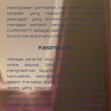
Kelengkapan permainan, kemudahan transaksi,
tampilan yang responsif, dan pelayanan
pelanggan yang profesional menjadi alasan
mengapa semakin banyak pemain memilih
CUANWIN77 sebagai platform permainan online
favorit mereka di tahun 2026.
Kesimpulan
Sebagai penerbit situs toto togel 4D dan slot
online deposit QRIS 2026, CUANWIN77
menghadirkan layanan yang mengutamakan
kemudahan, kelengkapan permainan, serta
sistem transaksi digital yang praktis. Didukung
akses yang responsif, pilihan permainan yang
beragam, dan layanan pelanggan yang siap
membantu, platform ini menjadi pilihan tepat bagi
pemain yang menginginkan pengalaman bermain
online dalam satu akun dengan proses yang