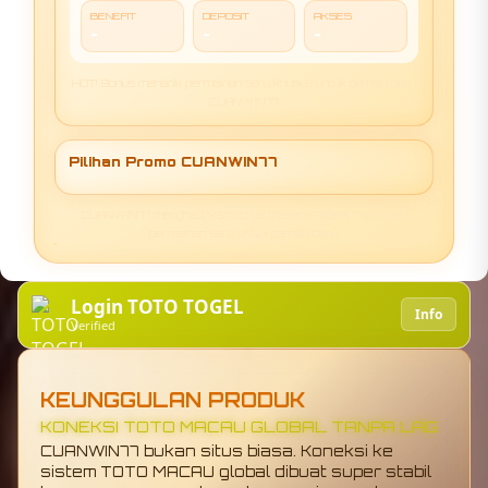
BENEFIT
DEPOSIT
AKSES
-
-
-
HOT! Bonus menarik permainan seru khusus untuk pemain baru
CUANWIN77.
Pilihan Promo CUANWIN77
CUANWIN77 menghadirkan bonus menarik akses cepat dan
permainan seru untuk pemain baru.
Login TOTO TOGEL
Info
Verified
KEUNGGULAN PRODUK
AKSES RESMI TANPA ARAH
MEMBINGUNGKAN
Nggak ada link berputar atau halaman aneh