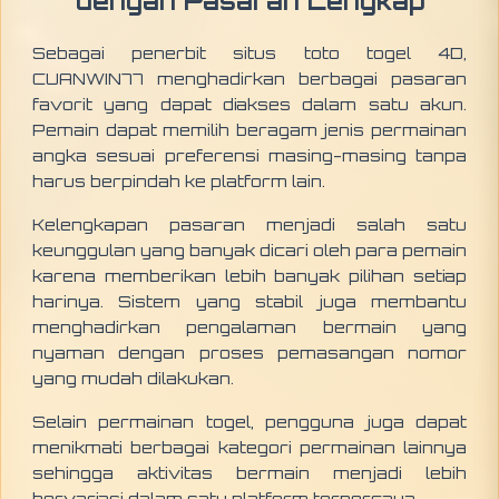
dengan Pasaran Lengkap
Sebagai penerbit situs toto togel 4D,
CUANWIN77 menghadirkan berbagai pasaran
favorit yang dapat diakses dalam satu akun.
Pemain dapat memilih beragam jenis permainan
angka sesuai preferensi masing-masing tanpa
harus berpindah ke platform lain.
Kelengkapan pasaran menjadi salah satu
keunggulan yang banyak dicari oleh para pemain
karena memberikan lebih banyak pilihan setiap
harinya. Sistem yang stabil juga membantu
menghadirkan pengalaman bermain yang
nyaman dengan proses pemasangan nomor
yang mudah dilakukan.
Selain permainan togel, pengguna juga dapat
menikmati berbagai kategori permainan lainnya
sehingga aktivitas bermain menjadi lebih
bervariasi dalam satu platform terpercaya.