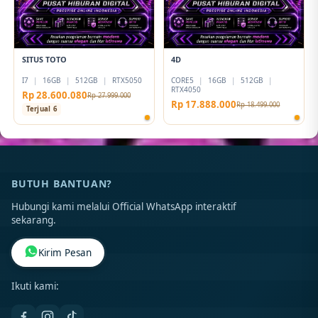
SITUS TOTO
4D
I7
|
16GB
|
512GB
|
RTX5050
CORE5
|
16GB
|
512GB
|
RTX4050
Rp 28.600.080
Rp 27.999.000
Rp 17.888.000
Rp 18.499.000
Terjual 6
BUTUH BANTUAN?
Hubungi kami melalui Official WhatsApp interaktif
sekarang.
Kirim Pesan
Ikuti kami: