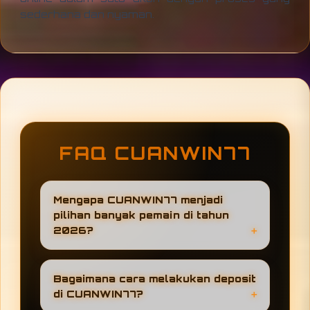
sederhana dan nyaman.
FAQ CUANWIN77
Mengapa CUANWIN77 menjadi
pilihan banyak pemain di tahun
2026?
Bagaimana cara melakukan deposit
di CUANWIN77?