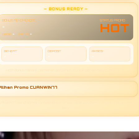
— BONUS READY —
BONUS REKOMENDASI
STATUS PROMO
HOT
-
-
-
Game:
Rating:
BENEFIT
DEPOSIT
AKSES
-
-
-
HOT! Bonus menarik permainan seru khusus untuk pemain baru CUANWIN77.
Pilihan Promo CUANWIN77
ANWIN77 menghadirkan bonus menarik akses cepat dan permainan seru untuk pemain
baru.