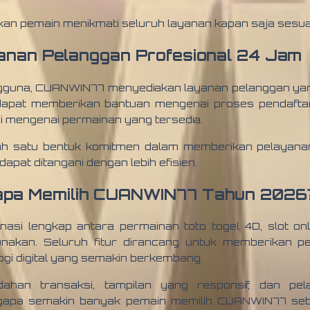
an pemain menikmati seluruh layanan kapan saja sesua
anan Pelanggan Profesional 24 Jam
guna, CUANWIN77 menyediakan layanan pelanggan ya
apat memberikan bantuan mengenai proses pendaftara
si mengenai permainan yang tersedia.
ah satu bentuk komitmen dalam memberikan pelayanan
pat ditangani dengan lebih efisien.
pa Memilih CUANWIN77 Tahun 2026
 lengkap antara permainan toto togel 4D, slot onli
nakan. Seluruh fitur dirancang untuk memberikan 
i digital yang semakin berkembang.
ahan transaksi, tampilan yang responsif, dan pe
ngapa semakin banyak pemain memilih CUANWIN77 seb