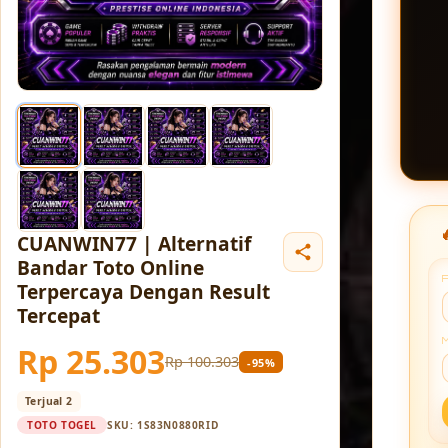
CUANWIN77 | Alternatif
Bandar Toto Online
Terpercaya Dengan Result
Tercepat
Rp 25.303
Rp 100.303
-95%
Terjual 2
TOTO TOGEL
SKU:
1S83N0880RID