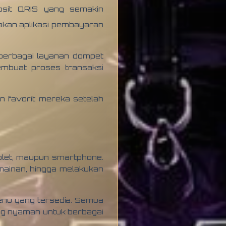
osit QRIS yang semakin
kan aplikasi pembayaran
 berbagai layanan dompet
membuat proses transaksi
 favorit mereka setelah
blet, maupun smartphone.
mainan, hingga melakukan
nu yang tersedia. Semua
ng nyaman untuk berbagai