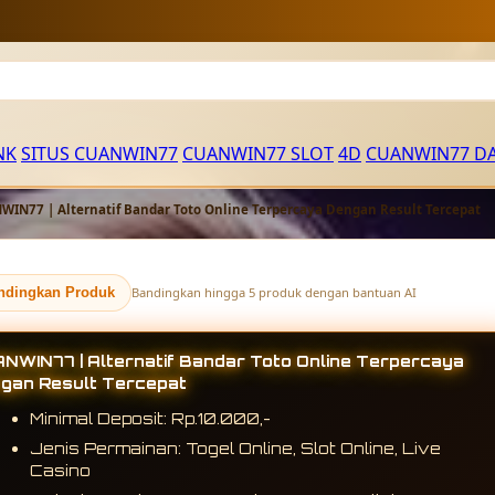
NK
SITUS CUANWIN77
CUANWIN77 SLOT
4D
CUANWIN77 DA
WIN77 | Alternatif Bandar Toto Online Terpercaya Dengan Result Tercepat
ndingkan Produk
Bandingkan hingga 5 produk dengan bantuan AI
NWIN77 | Alternatif Bandar Toto Online Terpercaya
gan Result Tercepat
Minimal Deposit: Rp.10.000,-
Jenis Permainan: Togel Online, Slot Online, Live
Casino