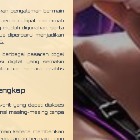
arkan pengalaman bermain
 pemain dapat menikmati
g mudah digunakan, serta
us diperbarui menjadikan
6.
 berbagai pasaran togel
si digital yang semakin
lakukan secara praktis
Lengkap
vorit yang dapat diakses
ensi masing-masing tanpa
emain karena memberikan
 pengalaman bermain yang