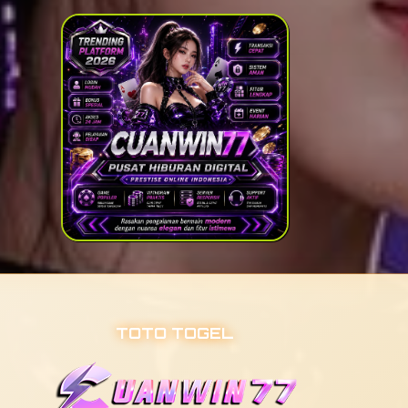
TOTO TOGEL