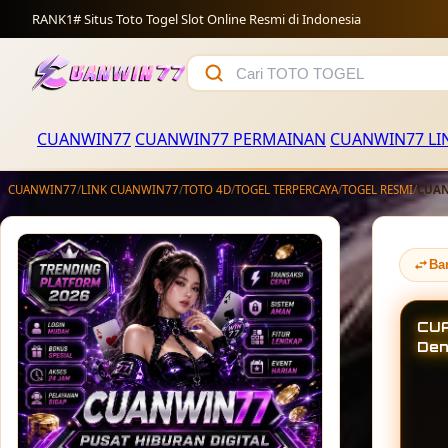
RANK1# Situs Toto Togel Slot Online Resmi di Indonesia
CUANWIN77
CUANWIN77 PERMAINAN
CUANWIN77 LI
CUANWIN77
/
LINK CUANWIN77
/
TOTO 4D
/
TOGEL TERPERCAYA
/
TOGEL RESMI
/
CUAN
Ba
CUA
Den