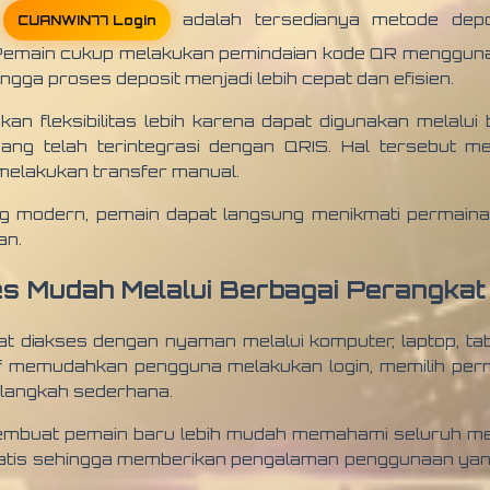
a
adalah tersedianya metode dep
CUANWIN77 Login
Pemain cukup melakukan pemindaian kode QR mengguna
gga proses deposit menjadi lebih cepat dan efisien.
n fleksibilitas lebih karena dapat digunakan melalui
yang telah terintegrasi dengan QRIS. Hal tersebut 
 melakukan transfer manual.
 modern, pemain dapat langsung menikmati permainan
an.
s Mudah Melalui Berbagai Perangkat
 diakses dengan nyaman melalui komputer, laptop, ta
f memudahkan pengguna melakukan login, memilih per
 langkah sederhana.
mbuat pemain baru lebih mudah memahami seluruh me
tematis sehingga memberikan pengalaman penggunaan ya