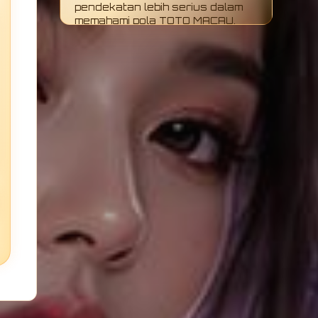
bingung. CUANWIN77 kasih jalur
akses langsung ke sistem utama
tanpa ribet. Semua transparan,
jelas, dan aman buat pengguna
yang pengen masuk ke platform
tanpa distraksi.