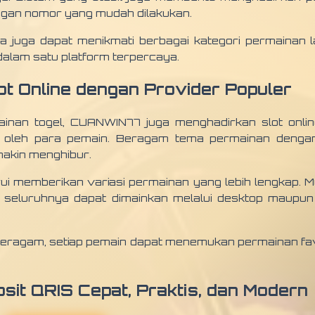
an nomor yang mudah dilakukan.
a juga dapat menikmati berbagai kategori permainan l
 dalam satu platform terpercaya.
ot Online dengan Provider Populer
nan togel, CUANWIN77 juga menghadirkan slot online
as oleh para pemain. Beragam tema permainan denga
akin menghibur.
ui memberikan variasi permainan yang lebih lengkap. Mul
, seluruhnya dapat dimainkan melalui desktop maupun
beragam, setiap pemain dapat menemukan permainan fav
sit QRIS Cepat, Praktis, dan Modern