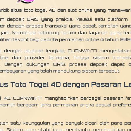
rbit situs toto togel 4D dan slot online yang menaw
 deposit QRIS yang praktis. Melalui satu platform,
ler dengan proses transaksi yang cepat, tampilan yan
am. Kombinasi teknologi terkini dan layanan yang ter
ihan favorit bagi pecinta permainan online di tahun 202
us dengan layanan lengkap, CUANWIN77 menyediakan
line dari provider ternama, hingga sistem transak
. Dengan dukungan QRIS, proses deposit dapat di
pembayaran yang telah mendukung sistem tersebut.
itus Toto Togel 4D dengan Pasaran 
gel 4D, CUANWIN77 menghadirkan berbagai pasaran fa
memilih beragam jenis permainan angka sesuai prefer
lah satu keunggulan yang banyak dicari oleh para p
rinya. Sistem yang stabil juga membantu menghadirkan