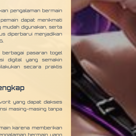
arkan pengalaman bermain
 pemain dapat menikmati
g mudah digunakan, serta
us diperbarui menjadikan
6.
 berbagai pasaran togel
si digital yang semakin
lakukan secara praktis
Lengkap
vorit yang dapat diakses
ensi masing-masing tanpa
emain karena memberikan
 pengalaman bermain yang