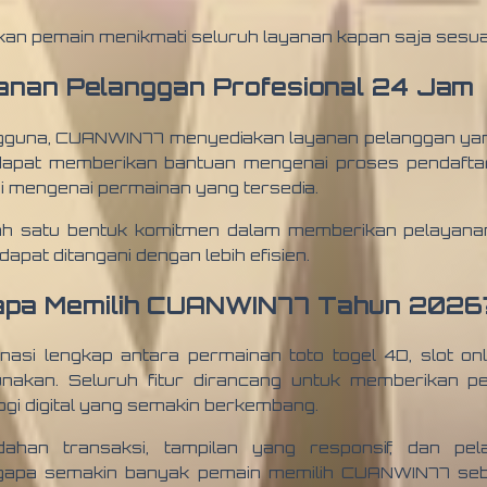
an pemain menikmati seluruh layanan kapan saja sesua
anan Pelanggan Profesional 24 Jam
guna, CUANWIN77 menyediakan layanan pelanggan ya
apat memberikan bantuan mengenai proses pendaftara
si mengenai permainan yang tersedia.
ah satu bentuk komitmen dalam memberikan pelayanan
pat ditangani dengan lebih efisien.
pa Memilih CUANWIN77 Tahun 2026
 lengkap antara permainan toto togel 4D, slot onli
nakan. Seluruh fitur dirancang untuk memberikan 
i digital yang semakin berkembang.
ahan transaksi, tampilan yang responsif, dan pe
ngapa semakin banyak pemain memilih CUANWIN77 seb