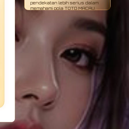
bingung. CUANWIN77 kasih jalur
akses langsung ke sistem utama
tanpa ribet. Semua transparan,
jelas, dan aman buat pengguna
yang pengen masuk ke platform
tanpa distraksi.