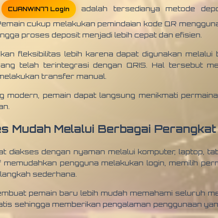
a
adalah tersedianya metode dep
CUANWIN77 Login
Pemain cukup melakukan pemindaian kode QR mengguna
gga proses deposit menjadi lebih cepat dan efisien.
n fleksibilitas lebih karena dapat digunakan melalui
yang telah terintegrasi dengan QRIS. Hal tersebut 
 melakukan transfer manual.
 modern, pemain dapat langsung menikmati permainan
an.
s Mudah Melalui Berbagai Perangkat
 diakses dengan nyaman melalui komputer, laptop, ta
f memudahkan pengguna melakukan login, memilih per
 langkah sederhana.
mbuat pemain baru lebih mudah memahami seluruh me
tematis sehingga memberikan pengalaman penggunaan ya