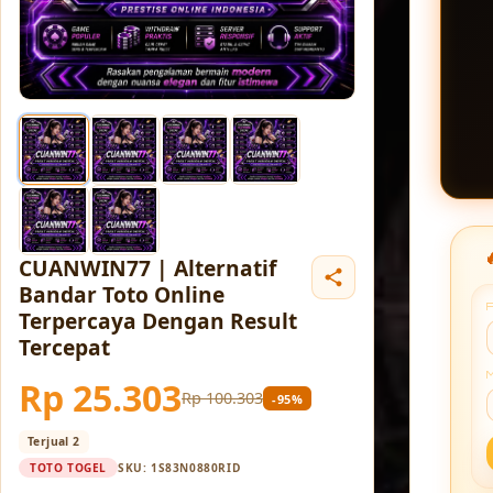
CUANWIN77 | Alternatif
Bandar Toto Online
Terpercaya Dengan Result
Tercepat
Rp 25.303
Rp 100.303
-95%
Terjual 2
TOTO TOGEL
SKU:
1S83N0880RID