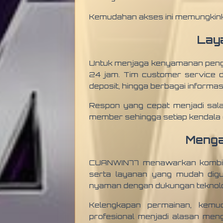
Kemudahan akses ini memungkink
Lay
Untuk menjaga kenyamanan peng
24 jam. Tim customer service d
deposit, hingga berbagai informa
Respon yang cepat menjadi sal
member sehingga setiap kendala da
Menga
CUANWIN77 menawarkan kombinasi
serta layanan yang mudah digu
nyaman dengan dukungan teknolog
Kelengkapan permainan, kemud
profesional menjadi alasan me