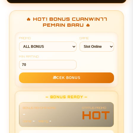
🔥 HOT! BONUS CUANWIN77
PEMAIN BARU 🔥
PROMO
GAME
MIN RATING
🎁
CEK BONUS
— BONUS READY —
BONUS REKOMENDASI
STATUS PROMO
HOT
-
-
-
Game:
Rating: