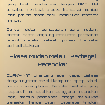
yang telah terintegrasi dengan QRIS. Hal
tersebut membuat proses transaksi menjadi
lebih praktis tanpa perlu melakukan transfer
manual.
Dengan sistem pembayaran yang modern,
pemain dapat langsung menikmati permainan
favorit mereka setelah proses transaksi
berhasil dilakukan.
Akses Mudah Melalui Berbagai
Perangkat
CUANWIN77 dirancang agar dapat diakses
dengan nyaman melalui komputer, laptop, tablet,
maupun smartphone. Tampilan website yang
responsif memudahkan pengguna melakukan
login, memilih permainan, hingga melakukan
transaksi hanya dalam beberapa langkah