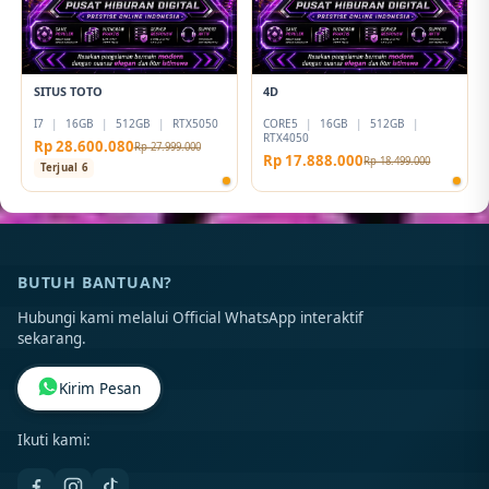
SITUS TOTO
4D
I7
|
16GB
|
512GB
|
RTX5050
CORE5
|
16GB
|
512GB
|
RTX4050
Rp 28.600.080
Rp 27.999.000
Rp 17.888.000
Rp 18.499.000
Terjual 6
BUTUH BANTUAN?
Hubungi kami melalui Official WhatsApp interaktif
sekarang.
Kirim Pesan
Ikuti kami: