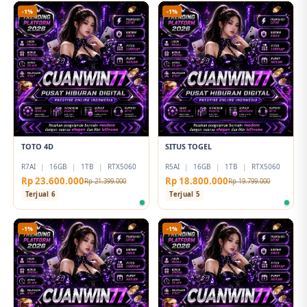
-1%
-1%
TOTO 4D
SITUS TOGEL
R7AI
|
16GB
|
1TB
|
RTX5060
R5AI
|
16GB
|
1TB
|
RTX5060
Rp 23.600.000
Rp 18.800.000
Rp 21.399.000
Rp 19.799.000
Terjual 6
Terjual 5
-1%
-1%