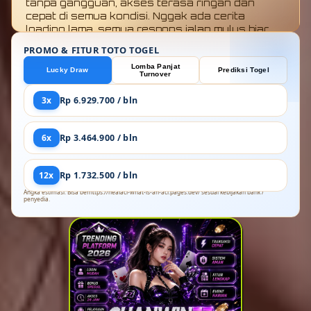
yang bikin bingung. CUANWIN77 kasih jalur
akses langsung ke sistem utama tanpa ribet.
Semua transparan, jelas, dan aman buat
pengguna yang pengen masuk ke platform
PROMO & FITUR TOTO TOGEL
tanpa distraksi.
Lomba Panjat
Lucky Draw
Prediksi Togel
Turnover
3x
Rp 6.929.700 / bln
6x
Rp 3.464.900 / bln
12x
Rp 1.732.500 / bln
Angka estimasi. Bisa berhttps://healacl-what-is-an-acl.pages.dev/ sesuai kebijakan bank /
penyedia.