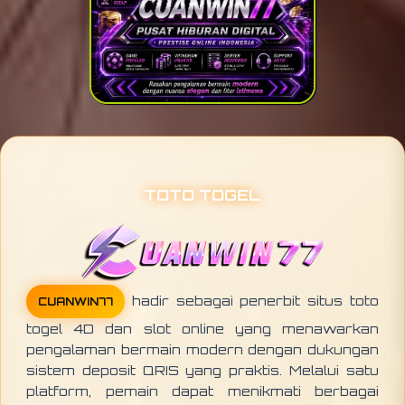
TOTO TOGEL
hadir sebagai penerbit situs toto
CUANWIN77
togel 4D dan slot online yang menawarkan
pengalaman bermain modern dengan dukungan
sistem deposit QRIS yang praktis. Melalui satu
platform, pemain dapat menikmati berbagai