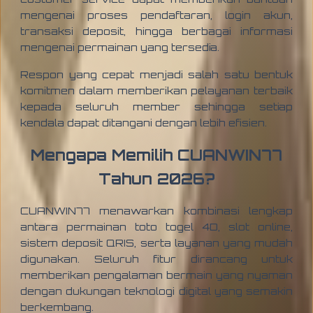
mengenai proses pendaftaran, login akun,
transaksi deposit, hingga berbagai informasi
mengenai permainan yang tersedia.
Respon yang cepat menjadi salah satu bentuk
komitmen dalam memberikan pelayanan terbaik
kepada seluruh member sehingga setiap
kendala dapat ditangani dengan lebih efisien.
Mengapa Memilih CUANWIN77
Tahun 2026?
CUANWIN77 menawarkan kombinasi lengkap
antara permainan toto togel 4D, slot online,
sistem deposit QRIS, serta layanan yang mudah
digunakan. Seluruh fitur dirancang untuk
memberikan pengalaman bermain yang nyaman
dengan dukungan teknologi digital yang semakin
berkembang.