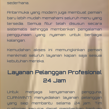
sederhana.
Antarmuka yang modern juga membuat pemain
baru lebih mudah memahami seluruh menu yang
tersedia. Semua fitur telah disusun secara
sistematis sehingga memberikan pengalaman
penggunaan yang nyaman untuk berbagai
kalangan.
Kemudahan akses ini memungkinkan pemain
menikmati seluruh layanan kapan saja sesuai
kebutuhan mereka.
Layanan Pelanggan Profesional
24 Jam
Untuk menjaga kenyamanan pengguna,
CUANWIN77 menyediakan layanan pelanggan
yang siap membantu selama 24 jam. Tim
customer service dapat memberikan bantuan