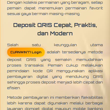
Dengan koleksi permainan yang beragam, setiap
pemain dapat menemukan permainan favorit
sesuai gaya bermain masing-masing.
Deposit QRIS Cepat, Praktis,
dan Modern
Salah satu keunggulan utama
adalah tersedianya metode
CUANWIN77 Login
deposit QRIS yang semakin memudahkan
proses transaksi. Pemain cukup melakukan
pemindaian kode QR menggunakan aplikasi
pembayaran digital yang mendukung QRIS
sehingga proses deposit menjadi lebih cepat dan
efisien.
Metode pembayaran ini memberikan fleksibilitas
lebih karena dapat digunakan melalui berbagai
layanan dompet digital maupun mobile banking