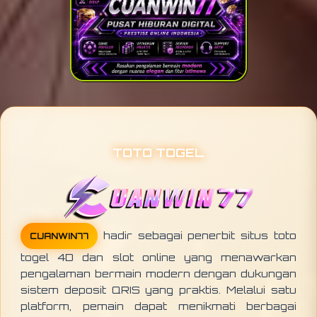
TOTO TOGEL
hadir sebagai penerbit situs toto
CUANWIN77
togel 4D dan slot online yang menawarkan
pengalaman bermain modern dengan dukungan
sistem deposit QRIS yang praktis. Melalui satu
platform, pemain dapat menikmati berbagai