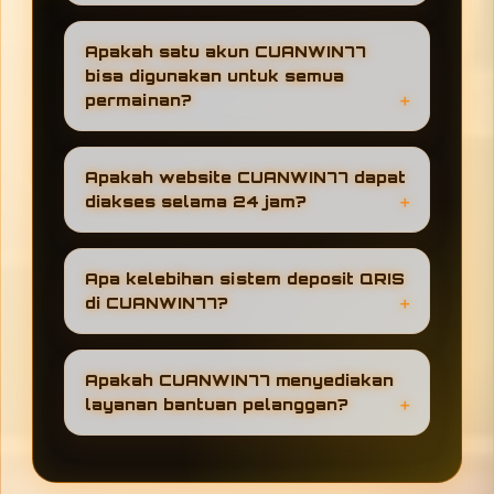
Apakah satu akun CUANWIN77
bisa digunakan untuk semua
permainan?
Apakah website CUANWIN77 dapat
diakses selama 24 jam?
Apa kelebihan sistem deposit QRIS
di CUANWIN77?
Apakah CUANWIN77 menyediakan
layanan bantuan pelanggan?