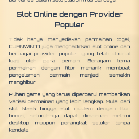
Slot Online dengan Provider
Populer
Tidak hanya menyediakan permainan togel,
CUANWIN77 juga menghadirkan slot online dari
berbagai provider populer yang telah dikenal
luas oleh para pemain. Beragam tema
permainan dengan fitur menarik membuat
pengalaman bermain menjadi semakin
menghibur.
Pilihan game yang terus diperbarui memberikan
variasi permainan yang lebih lengkap. Mulai dari
slot klasik hingga slot modern dengan fitur
bonus, seluruhnya dapat dimainkan melalui
desktop maupun perangkat seluler tanpa
kendala.