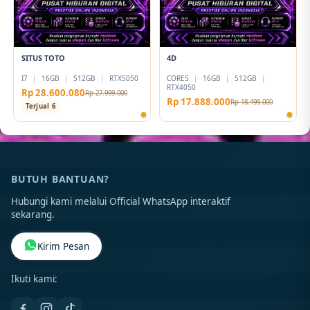
SITUS TOTO
4D
I7
|
16GB
|
512GB
|
RTX5050
CORE5
|
16GB
|
512GB
|
RTX4050
Rp 28.600.080
Rp 27.999.000
Rp 17.888.000
Rp 18.499.000
Terjual 6
BUTUH BANTUAN?
Hubungi kami melalui Official WhatsApp interaktif
sekarang.
Kirim Pesan
Ikuti kami: