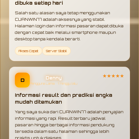
dibuka setiap hari
Salah satu alasan saya tetap menggunakan
CUANWIN77 adalah aksesnya yang stabil.
Halaman login dan informasi pasaran dapat dibuka
dengan cepat baik melalui smartphone maupun
desktop tanpa kendala berarti.
Akses Cepat
Server Stabil
★★★★★
Denny
D
Pengguna Lama • 1 minggu lalu
Informasi result dan prediksi angka
mudah ditemukan
Yang saya suka dari CUANWIN77 adalah penyajian
informasi yang rapi. Result terbaru jadwal
pasaran hingga berbagai informasi pendukung
tersedia dalam satu halaman sehingga lebih
praktis untuk diakses.