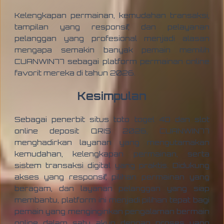
Kelengkapan permainan, kemudahan transaksi,
tampilan yang responsif, dan pelayanan
pelanggan yang profesional menjadi alasan
mengapa semakin banyak pemain memilih
CUANWIN77 sebagai platform permainan online
favorit mereka di tahun 2026.
Kesimpulan
Sebagai penerbit situs toto togel 4D dan slot
online deposit QRIS 2026, CUANWIN77
menghadirkan layanan yang mengutamakan
kemudahan, kelengkapan permainan, serta
sistem transaksi digital yang praktis. Didukung
akses yang responsif, pilihan permainan yang
beragam, dan layanan pelanggan yang siap
membantu, platform ini menjadi pilihan tepat bagi
pemain yang menginginkan pengalaman bermain
online dalam satu akun dengan proses yang