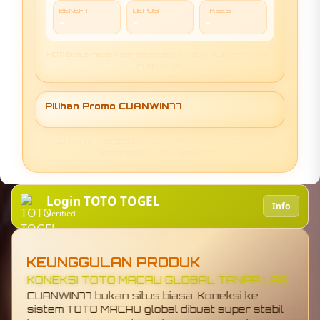
BENEFIT
DEPOSIT
AKSES
-
-
-
HOT! Bonus menarik permainan seru khusus untuk pemain baru
CUANWIN77.
Pilihan Promo CUANWIN77
CUANWIN77 menghadirkan bonus menarik akses cepat dan
permainan seru untuk pemain baru.
Login TOTO TOGEL
Info
Verified
KEUNGGULAN PRODUK
AKSES RESMI TANPA ARAH
MEMBINGUNGKAN
Nggak ada link berputar atau halaman aneh