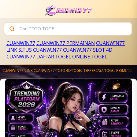
CUANWIN77
CUANWIN77 PERMAINAN
CUANWIN77
LINK
SITUS CUANWIN77
CUANWIN77 SLOT
4D
CUANWIN77 DAFTAR
TOGEL ONLINE
TOGEL
CUANWIN77
/
LINK CUANWIN77
/
TOTO 4D
/
TOGEL TERPERCAYA
/
TOGEL RESMI
/
CUANWIN77 | Alternatif Bandar Toto Online Terpercaya Dengan Result Tercepat