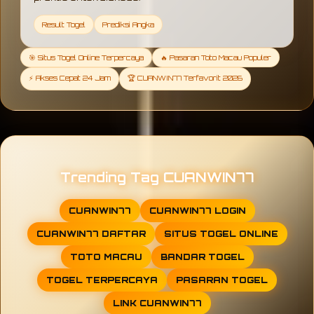
Result Togel
Prediksi Angka
🎯 Situs Togel Online Terpercaya
🔥 Pasaran Toto Macau Populer
⚡ Akses Cepat 24 Jam
🏆 CUANWIN77 Terfavorit 2026
Trending Tag CUANWIN77
CUANWIN77
CUANWIN77 LOGIN
CUANWIN77 DAFTAR
SITUS TOGEL ONLINE
TOTO MACAU
BANDAR TOGEL
TOGEL TERPERCAYA
PASARAN TOGEL
LINK CUANWIN77