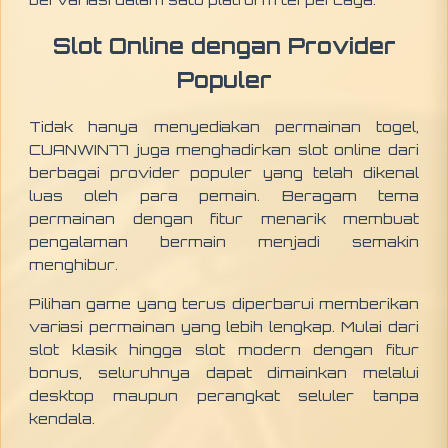
Slot Online dengan Provider
Populer
Tidak hanya menyediakan permainan togel,
CUANWIN77 juga menghadirkan slot online dari
berbagai provider populer yang telah dikenal
luas oleh para pemain. Beragam tema
permainan dengan fitur menarik membuat
pengalaman bermain menjadi semakin
menghibur.
Pilihan game yang terus diperbarui memberikan
variasi permainan yang lebih lengkap. Mulai dari
slot klasik hingga slot modern dengan fitur
bonus, seluruhnya dapat dimainkan melalui
desktop maupun perangkat seluler tanpa
kendala.