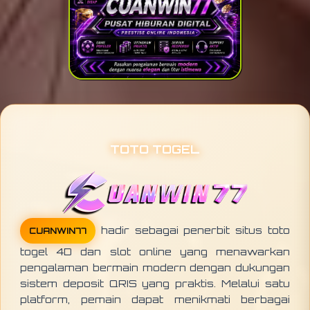
TOTO TOGEL
hadir sebagai penerbit situs toto
CUANWIN77
togel 4D dan slot online yang menawarkan
pengalaman bermain modern dengan dukungan
sistem deposit QRIS yang praktis. Melalui satu
platform, pemain dapat menikmati berbagai