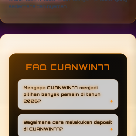
sederhana dan nyaman.
FAQ CUANWIN77
Mengapa CUANWIN77 menjadi
pilihan banyak pemain di tahun
2026?
Bagaimana cara melakukan deposit
di CUANWIN77?