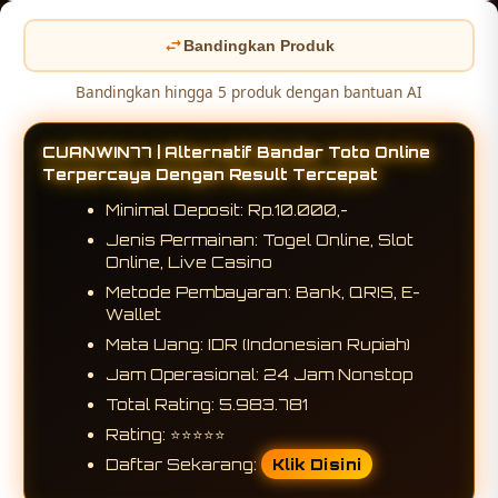
Bandingkan Produk
Bandingkan hingga 5 produk dengan bantuan AI
CUANWIN77 | Alternatif Bandar Toto Online
Terpercaya Dengan Result Tercepat
Minimal Deposit: Rp.10.000,-
Jenis Permainan: Togel Online, Slot
Online, Live Casino
Metode Pembayaran: Bank, QRIS, E-
Wallet
Mata Uang: IDR (Indonesian Rupiah)
Jam Operasional: 24 Jam Nonstop
Total Rating: 5.983.781
Rating: ⭐⭐⭐⭐⭐
Daftar Sekarang:
Klik Disini