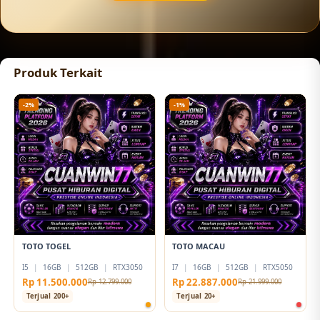
Produk Terkait
-2%
-1%
TOTO TOGEL
TOTO MACAU
I5
|
16GB
|
512GB
|
RTX3050
I7
|
16GB
|
512GB
|
RTX5050
Rp 11.500.000
Rp 22.887.000
Rp 12.799.000
Rp 21.999.000
Terjual 200+
Terjual 20+