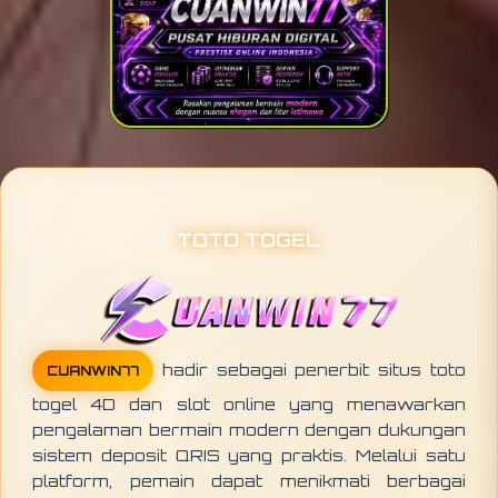
TOTO TOGEL
hadir sebagai penerbit situs toto
CUANWIN77
togel 4D dan slot online yang menawarkan
pengalaman bermain modern dengan dukungan
sistem deposit QRIS yang praktis. Melalui satu
platform, pemain dapat menikmati berbagai