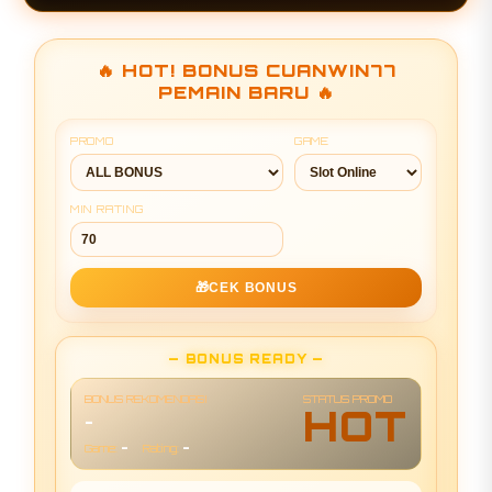
🔥 HOT! BONUS CUANWIN77
PEMAIN BARU 🔥
PROMO
GAME
MIN RATING
🎁
CEK BONUS
— BONUS READY —
BONUS REKOMENDASI
STATUS PROMO
HOT
-
-
-
Game:
Rating: