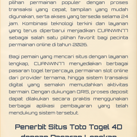
pilihan permainan populer dengan proses
transaksi yang cepat, tampilan yang mudah
digunakan, serta akses yang tersedia selama 24
jam. Kombinasi teknologi terkini dan layanan
yang terus diperbarui menjadikan CUANWIN77
sebagai salah satu pilihan favorit bagi pecinta
permainan online di tahun 2026.
Bagi pemain yang mencari situs dengan layanan
lengkap, CUANWIN77 menyediakan berbagai
pasaran togel terpercaya, permainan slot online
dari provider ternama, hingga sistem transaksi
digital yang semakin memudahkan aktivitas
bermain. Dengan dukungan QRIS, proses deposit
dapat dilakukan secara praktis menggunakan
berbagai aplikasi pembayaran yang telah
mendukung sistem tersebut.
Penerbit Situs Toto Togel 4D