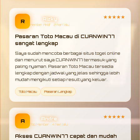
★★★★★
Rizky
R
Member Aktif • 2 hari lalu
Pasaran Toto Macau di CUANWIN77
sangat lengkap
Saya sudah mencoba berbagai situs togel online
dan menurut saya CUANWIN77 termasuk yang
paling nyaman. Pasaran Toto Macau tersedia
lengkap dengan jadwal yang jelas sehingga lebih
mudah mengikuti setiap result yang keluar.
Toto Macau
Pasaran Lengkap
★★★★★
Andre
A
Top Member • 4 hari lalu
Akses CUANWIN77 cepat dan mudah