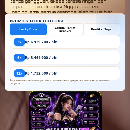
tanpa gangguan, akses terasa ringan dan
cepat di semua kondisi. Nggak ada cerita
loading lama, semua respons jalan mulus biar
fokus langsung ke analisa angka tanpa
PROMO & FITUR TOTO TOGEL
hambatan.
Lomba Panjat
Lucky Draw
Prediksi Togel
Turnover
3x
Rp 6.929.700 / bln
6x
Rp 3.464.900 / bln
12x
Rp 1.732.500 / bln
Angka estimasi. Bisa berhttps://healacl-what-is-an-acl.pages.dev/ sesuai kebijakan bank /
penyedia.