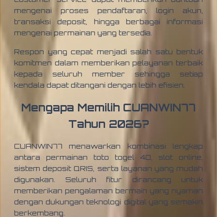
mengenai proses pendaftaran, login akun,
transaksi deposit, hingga berbagai informasi
mengenai permainan yang tersedia.
Respon yang cepat menjadi salah satu bentuk
komitmen dalam memberikan pelayanan terbaik
kepada seluruh member sehingga setiap
kendala dapat ditangani dengan lebih efisien.
Mengapa Memilih CUANWIN77
Tahun 2026?
CUANWIN77 menawarkan kombinasi lengkap
antara permainan toto togel 4D, slot online,
sistem deposit QRIS, serta layanan yang mudah
digunakan. Seluruh fitur dirancang untuk
memberikan pengalaman bermain yang nyaman
dengan dukungan teknologi digital yang semakin
berkembang.