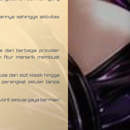
ainnya sehingga aktivitas
 dari berbagai provider
n fitur menarik membuat
ai dari slot klasik hingga
 perangkat seluler tanpa
orit sesuai gaya bermain