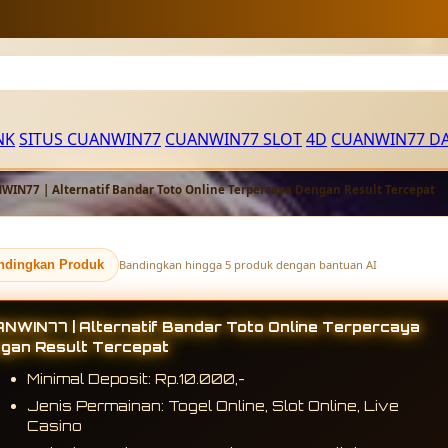
NK
SITUS CUANWIN77
CUANWIN77 SLOT
4D
CUANWIN77 DA
WIN77 | Alternatif Bandar Toto Online Terpercaya Dengan Result Tercepat
ndingkan Produk
Bandingkan hingga 5 produk dengan bantuan AI
NWIN77 | Alternatif Bandar Toto Online Terpercaya
gan Result Tercepat
Minimal Deposit: Rp.10.000,-
Jenis Permainan: Togel Online, Slot Online, Live
Casino