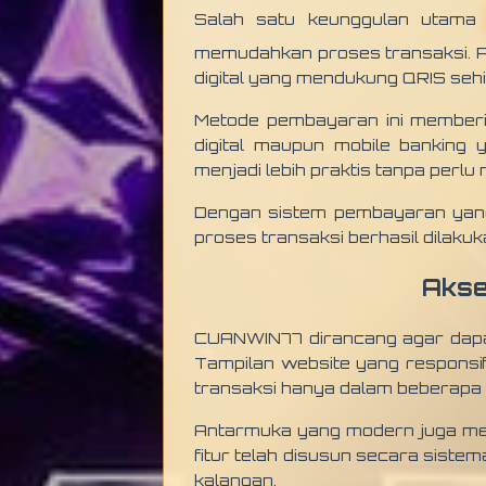
Salah satu keunggulan utam
memudahkan proses transaksi. 
digital yang mendukung QRIS sehin
Metode pembayaran ini memberika
digital maupun mobile banking 
menjadi lebih praktis tanpa perlu
Dengan sistem pembayaran yang
proses transaksi berhasil dilakuk
Akse
CUANWIN77 dirancang agar dapat
Tampilan website yang responsi
transaksi hanya dalam beberapa
Antarmuka yang modern juga me
fitur telah disusun secara sis
kalangan.