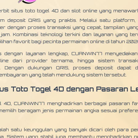
rbit situs toto togel 4D dan slot online yang menaw
 deposit QRIS yang praktis. Melalui satu platform,
ler dengan proses transaksi yang cepat, tampilan yan
am. Kombinasi teknologi terkini dan layanan yang ter
ihan favorit bagi pecinta permainan online di tahun 202
us dengan layanan lengkap, CUANWIN77 menyediakan
line dari provider ternama, hingga sistem transak
. Dengan dukungan QRIS, proses deposit dapat di
pembayaran yang telah mendukung sistem tersebut.
itus Toto Togel 4D dengan Pasaran 
gel 4D, CUANWIN77 menghadirkan berbagai pasaran fa
memilih beragam jenis permainan angka sesuai prefer
lah satu keunggulan yang banyak dicari oleh para p
rinya. Sistem yang stabil juga membantu menghadirkan