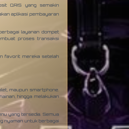
osit QRIS yang semakin
kan aplikasi pembayaran
 berbagai layanan dompet
membuat proses transaksi
 favorit mereka setelah
blet, maupun smartphone.
mainan, hingga melakukan
nu yang tersedia. Semua
ng nyaman untuk berbagai