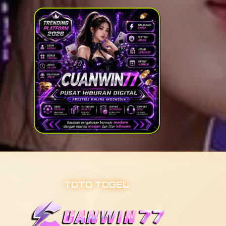
TOTO TOGEL