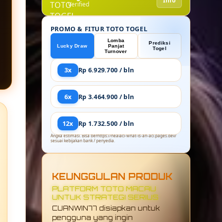
Info
Verified
PROMO & FITUR TOTO TOGEL
Lomba
Prediksi
Lucky Draw
Panjat
Togel
Turnover
3x
Rp 6.929.700 / bln
6x
Rp 3.464.900 / bln
12x
Rp 1.732.500 / bln
Angka estimasi. Bisa berhttps://healacl-what-is-an-acl.pages.dev/
sesuai kebijakan bank / penyedia.
KEUNGGULAN PRODUK
AKSES RESMI TANPA ARAH
MEMBINGUNGKAN
Nggak ada link berputar atau
halaman aneh yang bikin