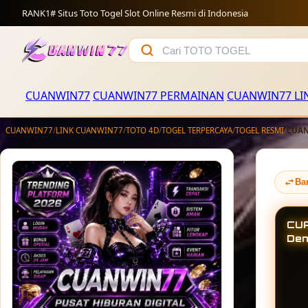
RANK1# Situs Toto Togel Slot Online Resmi di Indonesia
CUANWIN77
CUANWIN77 PERMAINAN
CUANWIN77 LI
CUANWIN77
/
LINK CUANWIN77
/
TOTO 4D
/
TOGEL TERPERCAYA
/
TOGEL RESMI
/
CUAN
Ba
CUA
Den