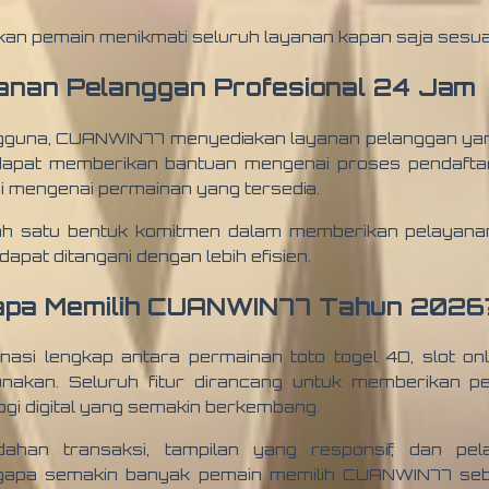
an pemain menikmati seluruh layanan kapan saja sesua
anan Pelanggan Profesional 24 Jam
guna, CUANWIN77 menyediakan layanan pelanggan ya
apat memberikan bantuan mengenai proses pendaftara
si mengenai permainan yang tersedia.
ah satu bentuk komitmen dalam memberikan pelayanan
pat ditangani dengan lebih efisien.
pa Memilih CUANWIN77 Tahun 2026
 lengkap antara permainan toto togel 4D, slot onli
nakan. Seluruh fitur dirancang untuk memberikan 
i digital yang semakin berkembang.
ahan transaksi, tampilan yang responsif, dan pe
ngapa semakin banyak pemain memilih CUANWIN77 seb