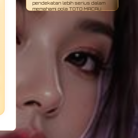
bingung. CUANWIN77 kasih jalur
akses langsung ke sistem utama
tanpa ribet. Semua transparan,
jelas, dan aman buat pengguna
yang pengen masuk ke platform
tanpa distraksi.