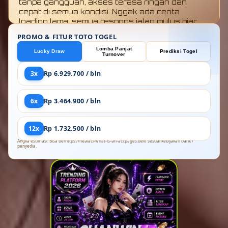
tanpa gangguan, akses terasa ringan dan
cepat di semua kondisi. Nggak ada cerita
loading lama, semua respons jalan mulus biar
fokus langsung ke analisa angka tanpa
PROMO & FITUR TOTO TOGEL
hambatan.
Lomba Panjat
Lucky Draw
Prediksi Togel
Turnover
3x
Rp 6.929.700 / bln
6x
Rp 3.464.900 / bln
12x
Rp 1.732.500 / bln
Angka estimasi. Bisa berhttps://healacl-what-is-an-acl.pages.dev/ sesuai kebijakan bank /
penyedia.