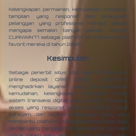
Kelengkapan permainan, kemudahan transaksi,
tampilan yang responsif, dan pelayanan
pelanggan yang profesional menjadi alasan
mengapa semakin banyak pemain memilih
CUANWIN77 sebagai platform permainan online
favorit mereka di tahun 2026.
Kesimpulan
Sebagai penerbit situs toto togel 4D dan slot
online deposit QRIS 2026, CUANWIN77
menghadirkan layanan yang mengutamakan
kemudahan, kelengkapan permainan, serta
sistem transaksi digital yang praktis. Didukung
akses yang responsif, pilihan permainan yang
beragam, dan layanan pelanggan yang siap
membantu, platform ini menjadi pilihan tepat bagi
pemain yang menginginkan pengalaman bermain
online dalam satu akun dengan proses yang