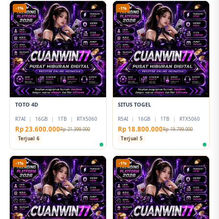
-1%
-1%
TOTO 4D
SITUS TOGEL
R7AI
|
16GB
|
1TB
|
RTX5060
R5AI
|
16GB
|
1TB
|
RTX5060
Rp 23.600.000
Rp 18.800.000
Rp 21.399.000
Rp 19.799.000
Terjual 6
Terjual 5
-1%
-1%