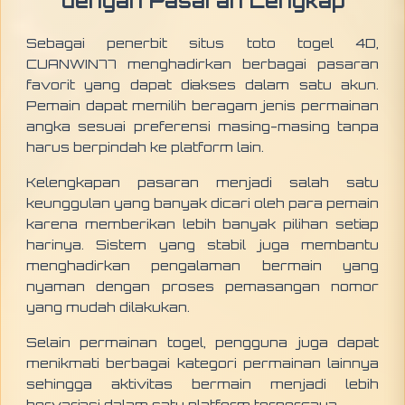
dengan Pasaran Lengkap
Sebagai penerbit situs toto togel 4D,
CUANWIN77 menghadirkan berbagai pasaran
favorit yang dapat diakses dalam satu akun.
Pemain dapat memilih beragam jenis permainan
angka sesuai preferensi masing-masing tanpa
harus berpindah ke platform lain.
Kelengkapan pasaran menjadi salah satu
keunggulan yang banyak dicari oleh para pemain
karena memberikan lebih banyak pilihan setiap
harinya. Sistem yang stabil juga membantu
menghadirkan pengalaman bermain yang
nyaman dengan proses pemasangan nomor
yang mudah dilakukan.
Selain permainan togel, pengguna juga dapat
menikmati berbagai kategori permainan lainnya
sehingga aktivitas bermain menjadi lebih
bervariasi dalam satu platform terpercaya.