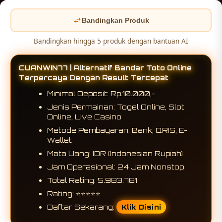
Bandingkan Produk
Bandingkan hingga 5 produk dengan bantuan AI
CUANWIN77 | Alternatif Bandar Toto Online
Terpercaya Dengan Result Tercepat
Minimal Deposit: Rp.10.000,-
Jenis Permainan: Togel Online, Slot
Online, Live Casino
Metode Pembayaran: Bank, QRIS, E-
Wallet
Mata Uang: IDR (Indonesian Rupiah)
Jam Operasional: 24 Jam Nonstop
Total Rating: 5.983.781
Rating: ⭐⭐⭐⭐⭐
Daftar Sekarang:
Klik Disini