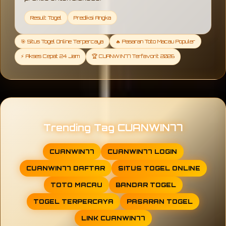
Result Togel
Prediksi Angka
🎯 Situs Togel Online Terpercaya
🔥 Pasaran Toto Macau Populer
⚡ Akses Cepat 24 Jam
🏆 CUANWIN77 Terfavorit 2026
Trending Tag CUANWIN77
CUANWIN77
CUANWIN77 LOGIN
CUANWIN77 DAFTAR
SITUS TOGEL ONLINE
TOTO MACAU
BANDAR TOGEL
TOGEL TERPERCAYA
PASARAN TOGEL
LINK CUANWIN77