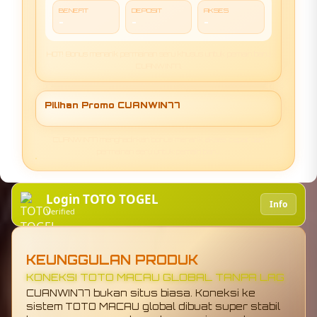
BENEFIT
DEPOSIT
AKSES
-
-
-
HOT! Bonus menarik permainan seru khusus untuk pemain baru
CUANWIN77.
Pilihan Promo CUANWIN77
CUANWIN77 menghadirkan bonus menarik akses cepat dan
permainan seru untuk pemain baru.
Login TOTO TOGEL
Info
Verified
KEUNGGULAN PRODUK
KONEKSI TOTO MACAU GLOBAL TANPA LAG
CUANWIN77 bukan situs biasa. Koneksi ke
sistem TOTO MACAU global dibuat super stabil