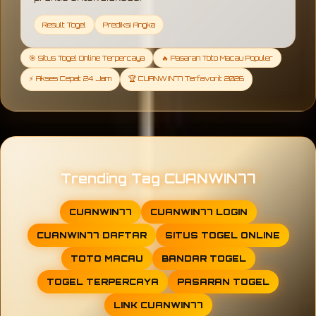
Result Togel
Prediksi Angka
🎯 Situs Togel Online Terpercaya
🔥 Pasaran Toto Macau Populer
⚡ Akses Cepat 24 Jam
🏆 CUANWIN77 Terfavorit 2026
Trending Tag CUANWIN77
CUANWIN77
CUANWIN77 LOGIN
CUANWIN77 DAFTAR
SITUS TOGEL ONLINE
TOTO MACAU
BANDAR TOGEL
TOGEL TERPERCAYA
PASARAN TOGEL
LINK CUANWIN77