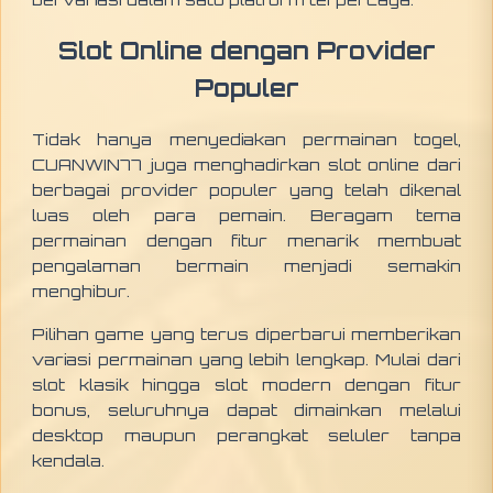
Slot Online dengan Provider
Populer
Tidak hanya menyediakan permainan togel,
CUANWIN77 juga menghadirkan slot online dari
berbagai provider populer yang telah dikenal
luas oleh para pemain. Beragam tema
permainan dengan fitur menarik membuat
pengalaman bermain menjadi semakin
menghibur.
Pilihan game yang terus diperbarui memberikan
variasi permainan yang lebih lengkap. Mulai dari
slot klasik hingga slot modern dengan fitur
bonus, seluruhnya dapat dimainkan melalui
desktop maupun perangkat seluler tanpa
kendala.