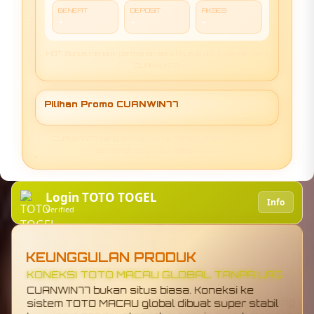
BENEFIT
DEPOSIT
AKSES
-
-
-
HOT! Bonus menarik permainan seru khusus untuk pemain baru
CUANWIN77.
Pilihan Promo CUANWIN77
CUANWIN77 menghadirkan bonus menarik akses cepat dan
permainan seru untuk pemain baru.
Login TOTO TOGEL
Info
Verified
KEUNGGULAN PRODUK
KONEKSI TOTO MACAU GLOBAL TANPA LAG
CUANWIN77 bukan situs biasa. Koneksi ke
sistem TOTO MACAU global dibuat super stabil