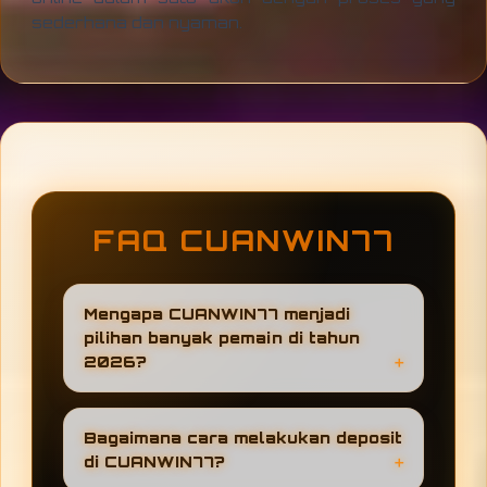
sederhana dan nyaman.
FAQ CUANWIN77
Mengapa CUANWIN77 menjadi
pilihan banyak pemain di tahun
2026?
Bagaimana cara melakukan deposit
di CUANWIN77?