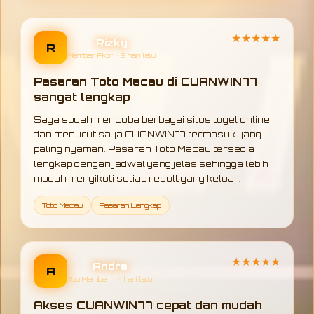
★★★★★
Rizky
R
Member Aktif • 2 hari lalu
Pasaran Toto Macau di CUANWIN77
sangat lengkap
Saya sudah mencoba berbagai situs togel online
dan menurut saya CUANWIN77 termasuk yang
paling nyaman. Pasaran Toto Macau tersedia
lengkap dengan jadwal yang jelas sehingga lebih
mudah mengikuti setiap result yang keluar.
Toto Macau
Pasaran Lengkap
★★★★★
Andre
A
Top Member • 4 hari lalu
Akses CUANWIN77 cepat dan mudah