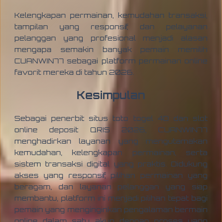
Kelengkapan permainan, kemudahan transaksi,
tampilan yang responsif, dan pelayanan
pelanggan yang profesional menjadi alasan
mengapa semakin banyak pemain memilih
CUANWIN77 sebagai platform permainan online
favorit mereka di tahun 2026.
Kesimpulan
Sebagai penerbit situs toto togel 4D dan slot
online deposit QRIS 2026, CUANWIN77
menghadirkan layanan yang mengutamakan
kemudahan, kelengkapan permainan, serta
sistem transaksi digital yang praktis. Didukung
akses yang responsif, pilihan permainan yang
beragam, dan layanan pelanggan yang siap
membantu, platform ini menjadi pilihan tepat bagi
pemain yang menginginkan pengalaman bermain
online dalam satu akun dengan proses yang