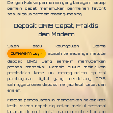
Dengan koleksi permainan yang beragam, setiap
pemain dapat menemukan permainan favorit
sesuai gaya bermain masing-masing.
Deposit QRIS Cepat, Praktis,
dan Modern
Salah satu keunggulan utama
adalah tersedianya metode
CUANWIN77 Login
deposit QRIS yang semakin memudahkan
proses transaksi. Pemain cukup melakukan
pemindaian kode QR menggunakan aplikasi
pembayaran digital yang mendukung QRIS
sehingga proses deposit menjadi lebih cepat dan
efisien.
Metode pembayaran ini memberikan fleksibilitas
lebih karena dapat digunakan melalui berbagai
layanan dompet digital maupun mobile banking