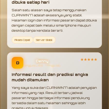
dibuka setiap hari
Salah satu alasan saya tetap menggunakan
CUANWIN77 adalah aksesnya yang stabil.
Halaman login dan informasi pasaran dapat dibuka
dengan cepat baik melalui smartphone maupun
desktop tanpa kendala berarti.
Akses Cepat
Server Stabil
★★★★★
Denny
D
Pengguna Lama • 1 minggu lalu
Informasi result dan prediksi angka
mudah ditemukan
Yang saya suka dari CUANWIN77 adalah penyajian
informasi yang rapi. Result terbaru jadwal
pasaran hingga berbagai informasi pendukung
tersedia dalam satu halaman sehingga lebih
praktis untuk diakses.