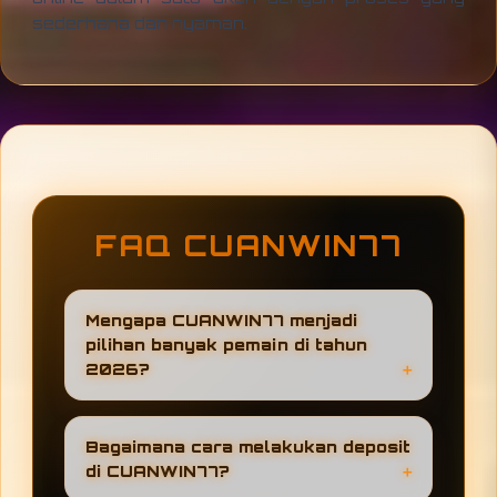
sederhana dan nyaman.
FAQ CUANWIN77
Mengapa CUANWIN77 menjadi
pilihan banyak pemain di tahun
2026?
Bagaimana cara melakukan deposit
di CUANWIN77?