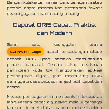
Dengan koleksi permainan yang beragam, setiap
pemain dapat menemukan permainan favorit
sesuai gaya bermain masing-masing.
Deposit QRIS Cepat, Praktis,
dan Modern
Salah satu keunggulan utama
adalah tersedianya metode
CUANWIN77 Login
deposit QRIS yang semakin memudahkan
proses transaksi. Pemain cukup melakukan
pemindaian kode QR menggunakan aplikasi
pembayaran digital yang mendukung QRIS
sehingga proses deposit menjadi lebih cepat dan
efisien.
Metode pembayaran ini memberikan fleksibilitas
lebih karena dapat digunakan melalui berbagai
layanan dompet digital maupun mobile banking