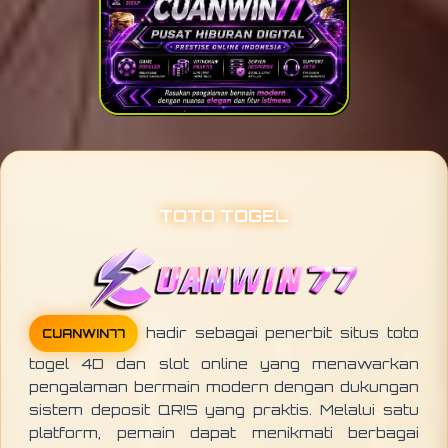
TOTO TOGEL
hadir sebagai penerbit situs toto
CUANWIN77
togel 4D dan slot online yang menawarkan
pengalaman bermain modern dengan dukungan
sistem deposit QRIS yang praktis. Melalui satu
platform, pemain dapat menikmati berbagai