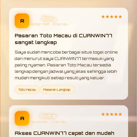
★★★★★
Rizky
R
Member Aktif • 2 hari lalu
Pasaran Toto Macau di CUANWIN77
sangat lengkap
Saya sudah mencoba berbagai situs togel online
dan menurut saya CUANWIN77 termasuk yang
paling nyaman. Pasaran Toto Macau tersedia
lengkap dengan jadwal yang jelas sehingga lebih
mudah mengikuti setiap result yang keluar.
Toto Macau
Pasaran Lengkap
★★★★★
Andre
A
Top Member • 4 hari lalu
Akses CUANWIN77 cepat dan mudah