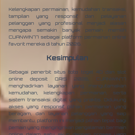
Kelengkapan permainan, kemudahan transaksi,
tampilan yang responsif, dan pelayanan
pelanggan yang profesional menjadi alasan
mengapa semakin banyak pemain memilih
CUANWIN77 sebagai platform permainan online
favorit mereka di tahun 2026.
Kesimpulan
Sebagai penerbit situs toto togel 4D dan slot
online deposit QRIS 2026, CUANWIN77
menghadirkan layanan yang mengutamakan
kemudahan, kelengkapan permainan, serta
sistem transaksi digital yang praktis. Didukung
akses yang responsif, pilihan permainan yang
beragam, dan layanan pelanggan yang siap
membantu, platform ini menjadi pilihan tepat bagi
pemain yang menginginkan pengalaman bermain
online dalam satu akun dengan proses yang