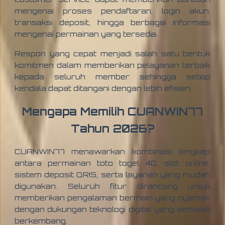
mengenai proses pendaftaran, login akun,
transaksi deposit, hingga berbagai informasi
mengenai permainan yang tersedia.
Respon yang cepat menjadi salah satu bentuk
komitmen dalam memberikan pelayanan terbaik
kepada seluruh member sehingga setiap
kendala dapat ditangani dengan lebih efisien.
Mengapa Memilih CUANWIN77
Tahun 2026?
CUANWIN77 menawarkan kombinasi lengkap
antara permainan toto togel 4D, slot online,
sistem deposit QRIS, serta layanan yang mudah
digunakan. Seluruh fitur dirancang untuk
memberikan pengalaman bermain yang nyaman
dengan dukungan teknologi digital yang semakin
berkembang.