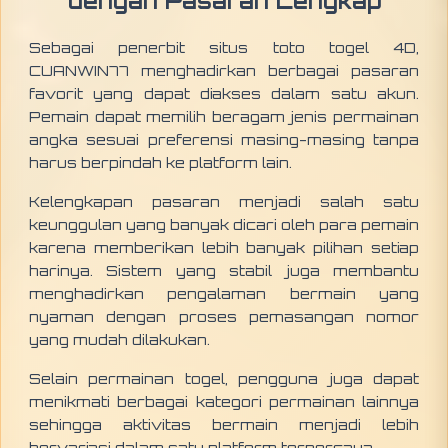
dengan Pasaran Lengkap
Sebagai penerbit situs toto togel 4D,
CUANWIN77 menghadirkan berbagai pasaran
favorit yang dapat diakses dalam satu akun.
Pemain dapat memilih beragam jenis permainan
angka sesuai preferensi masing-masing tanpa
harus berpindah ke platform lain.
Kelengkapan pasaran menjadi salah satu
keunggulan yang banyak dicari oleh para pemain
karena memberikan lebih banyak pilihan setiap
harinya. Sistem yang stabil juga membantu
menghadirkan pengalaman bermain yang
nyaman dengan proses pemasangan nomor
yang mudah dilakukan.
Selain permainan togel, pengguna juga dapat
menikmati berbagai kategori permainan lainnya
sehingga aktivitas bermain menjadi lebih
bervariasi dalam satu platform terpercaya.