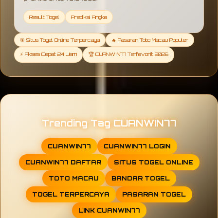
Result Togel
Prediksi Angka
🎯 Situs Togel Online Terpercaya
🔥 Pasaran Toto Macau Populer
⚡ Akses Cepat 24 Jam
🏆 CUANWIN77 Terfavorit 2026
Trending Tag CUANWIN77
CUANWIN77
CUANWIN77 LOGIN
CUANWIN77 DAFTAR
SITUS TOGEL ONLINE
TOTO MACAU
BANDAR TOGEL
TOGEL TERPERCAYA
PASARAN TOGEL
LINK CUANWIN77