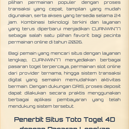
pilihan permainan populer dengan proses
transaksi yang cepat, tampilan yang mudah
digunakan, serta akses yang tersedia selama 24
jam. Kombinasi teknologi terkini dan layanan
yang terus diperbarui menjadikan CUANWIN77
sebagai salah satu pilihan favorit bagi pecinta
permainan online di tahun 2026.
Bagi pemain yang mencari situs dengan layanan
lengkap, CUANWIN77 menyediakan berbagai
pasaran togel terpercaya, permainan slot online
dari provider ternama, hingga sistem transaksi
digital yang semakin memudahkan aktivitas
bermain. Dengan dukungan QRIS, proses deposit
dapat dilakukan secara praktis menggunakan
berbagai aplikasi pembayaran yang telah
mendukung sistem tersebut.
Penerbit Situs Toto Togel 4D