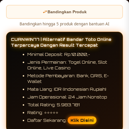
Bandingkan Produk
Bandingkan hingga 5 produk dengan bantuan AI
CUANWIN77 | Alternatif Bandar Toto Online
Terpercaya Dengan Result Tercepat
Minimal Deposit: Rp.10.000,-
Jenis Permainan: Togel Online, Slot
Online, Live Casino
Metode Pembayaran: Bank, QRIS, E-
Wallet
Mata Uang: IDR (Indonesian Rupiah)
Jam Operasional: 24 Jam Nonstop
Total Rating: 5.983.781
Rating: ⭐⭐⭐⭐⭐
Daftar Sekarang:
Klik Disini