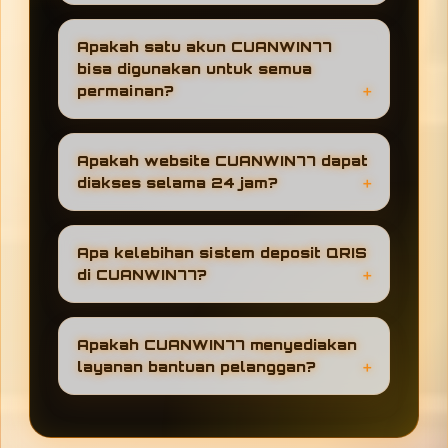
Apakah satu akun CUANWIN77
bisa digunakan untuk semua
permainan?
Apakah website CUANWIN77 dapat
diakses selama 24 jam?
Apa kelebihan sistem deposit QRIS
di CUANWIN77?
Apakah CUANWIN77 menyediakan
layanan bantuan pelanggan?