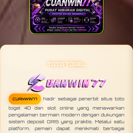
TOTO TOGEL
hadir sebagai penerbit situs toto
CUANWIN77
togel 4D dan slot online yang menawarkan
pengalaman bermain modern dengan dukungan
sistem deposit QRIS yang praktis. Melalui satu
platform, pemain dapat menikmati berbagai