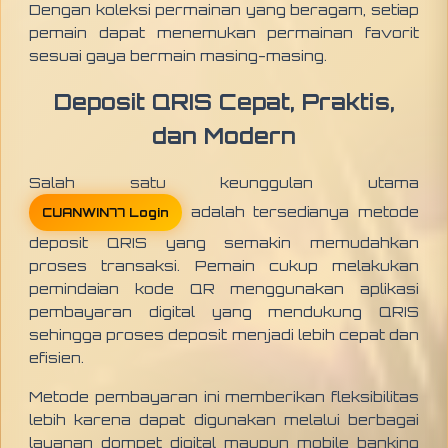
Dengan koleksi permainan yang beragam, setiap
pemain dapat menemukan permainan favorit
sesuai gaya bermain masing-masing.
Deposit QRIS Cepat, Praktis,
dan Modern
Salah satu keunggulan utama
adalah tersedianya metode
CUANWIN77 Login
deposit QRIS yang semakin memudahkan
proses transaksi. Pemain cukup melakukan
pemindaian kode QR menggunakan aplikasi
pembayaran digital yang mendukung QRIS
sehingga proses deposit menjadi lebih cepat dan
efisien.
Metode pembayaran ini memberikan fleksibilitas
lebih karena dapat digunakan melalui berbagai
layanan dompet digital maupun mobile banking