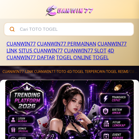
CUANWIN77
CUANWIN77 PERMAINAN
CUANWIN77
LINK
SITUS CUANWIN77
CUANWIN77 SLOT
4D
CUANWIN77 DAFTAR
TOGEL ONLINE
TOGEL
CUANWIN77
/
LINK CUANWIN77
/
TOTO 4D
/
TOGEL TERPERCAYA
/
TOGEL RESMI
/
CUANWIN77 | Alternatif Bandar Toto Online Terpercaya Dengan Result Tercepat