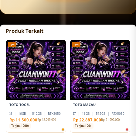
Produk Terkait
-2%
-1%
TOTO TOGEL
TOTO MACAU
I5
|
16GB
|
512GB
|
RTX3050
I7
|
16GB
|
512GB
|
RTX5050
Rp 11.500.000
Rp 22.887.000
Rp 12.799.000
Rp 21.999.000
Terjual 200+
Terjual 20+