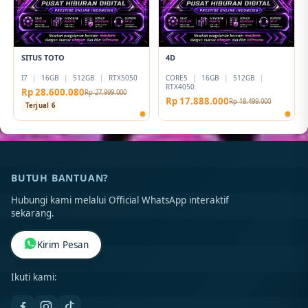
SITUS TOTO
4D
I7
|
16GB
|
512GB
|
RTX5050
CORE5
|
16GB
|
512GB
|
RTX4050
Rp 28.600.080
Rp 27.999.000
Rp 17.888.000
Rp 18.499.000
Terjual 6
BUTUH BANTUAN?
Hubungi kami melalui Official WhatsApp interaktif
sekarang.
Kirim Pesan
Ikuti kami: