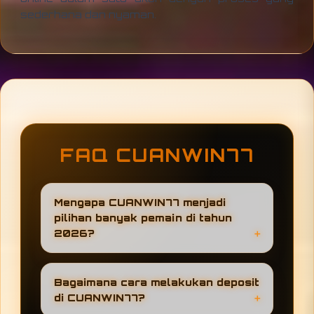
sederhana dan nyaman.
FAQ CUANWIN77
Mengapa CUANWIN77 menjadi
pilihan banyak pemain di tahun
2026?
Bagaimana cara melakukan deposit
di CUANWIN77?