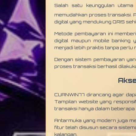
Salah satu keunggulan utam
memudahkan proses transaksi. 
digital yang mendukung QRIS sehin
Metode pembayaran ini memberika
digital maupun mobile banking 
menjadi lebih praktis tanpa perlu
Dengan sistem pembayaran yang
proses transaksi berhasil dilakuk
Akse
CUANWIN77 dirancang agar dapat
Tampilan website yang responsi
transaksi hanya dalam beberapa
Antarmuka yang modern juga me
fitur telah disusun secara sis
kalangan.