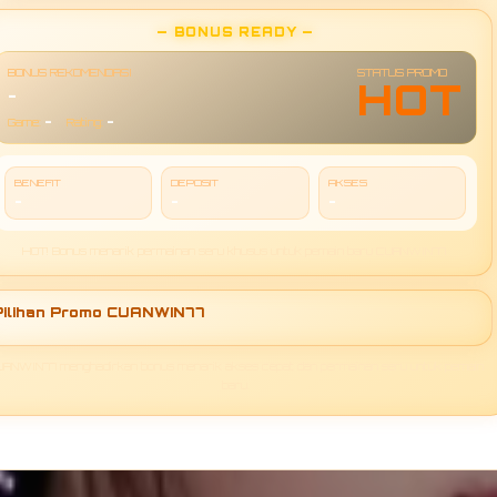
— BONUS READY —
BONUS REKOMENDASI
STATUS PROMO
HOT
-
-
-
Game:
Rating:
BENEFIT
DEPOSIT
AKSES
-
-
-
HOT! Bonus menarik permainan seru khusus untuk pemain baru CUANWIN77.
Pilihan Promo CUANWIN77
ANWIN77 menghadirkan bonus menarik akses cepat dan permainan seru untuk pemain
baru.