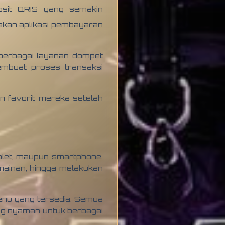
osit QRIS yang semakin
kan aplikasi pembayaran
 berbagai layanan dompet
membuat proses transaksi
 favorit mereka setelah
blet, maupun smartphone.
mainan, hingga melakukan
nu yang tersedia. Semua
ng nyaman untuk berbagai