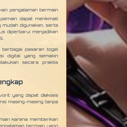
arkan pengalaman bermain
 pemain dapat menikmati
g mudah digunakan, serta
us diperbarui menjadikan
6.
 berbagai pasaran togel
si digital yang semakin
lakukan secara praktis
Lengkap
vorit yang dapat diakses
ensi masing-masing tanpa
emain karena memberikan
 pengalaman bermain yang