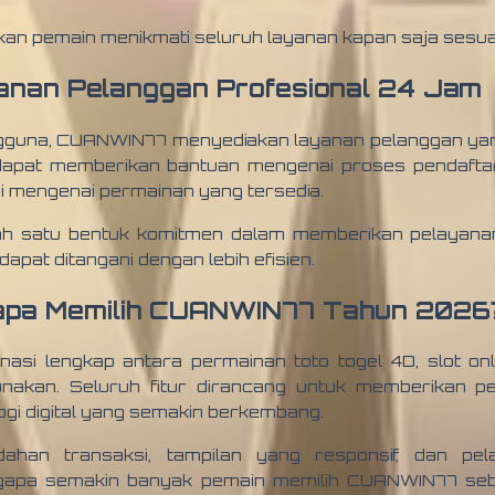
an pemain menikmati seluruh layanan kapan saja sesua
anan Pelanggan Profesional 24 Jam
guna, CUANWIN77 menyediakan layanan pelanggan ya
apat memberikan bantuan mengenai proses pendaftara
si mengenai permainan yang tersedia.
ah satu bentuk komitmen dalam memberikan pelayanan
pat ditangani dengan lebih efisien.
pa Memilih CUANWIN77 Tahun 2026
 lengkap antara permainan toto togel 4D, slot onli
nakan. Seluruh fitur dirancang untuk memberikan 
i digital yang semakin berkembang.
ahan transaksi, tampilan yang responsif, dan pe
ngapa semakin banyak pemain memilih CUANWIN77 seb