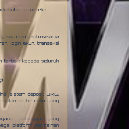
i kebutuhan mereka.
ng siap membantu selama
n, login akun, transaksi
 terbaik kepada seluruh
?
ne, sistem deposit QRIS,
pengalaman bermain yang
layanan pelanggan yang
agai platform permainan