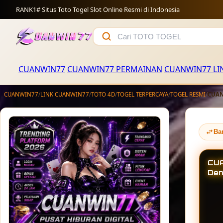
RANK1# Situs Toto Togel Slot Online Resmi di Indonesia
CUANWIN77
CUANWIN77 PERMAINAN
CUANWIN77 LI
CUANWIN77
/
LINK CUANWIN77
/
TOTO 4D
/
TOGEL TERPERCAYA
/
TOGEL RESMI
/
CUAN
Ba
CUA
Den