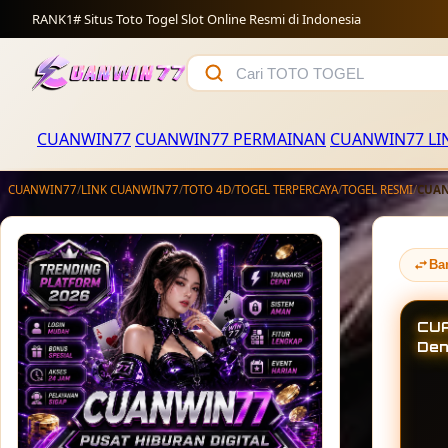
RANK1# Situs Toto Togel Slot Online Resmi di Indonesia
CUANWIN77
CUANWIN77 PERMAINAN
CUANWIN77 LI
CUANWIN77
/
LINK CUANWIN77
/
TOTO 4D
/
TOGEL TERPERCAYA
/
TOGEL RESMI
/
CUAN
Ba
CUA
Den