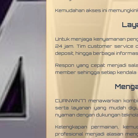
Kemudahan akses ini memungkink
Lay
Untuk menjaga kenyamanan peng
24 jam. Tim customer service d
deposit, hingga berbagai informa
Respon yang cepat menjadi sal
member sehingga setiap kendala da
Menga
CUANWIN77 menawarkan kombinasi
serta layanan yang mudah digu
nyaman dengan dukungan teknolog
Kelengkapan permainan, kemud
profesional menjadi alasan me