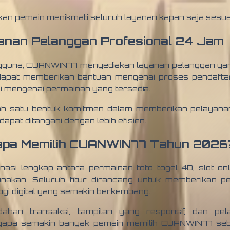
an pemain menikmati seluruh layanan kapan saja sesua
anan Pelanggan Profesional 24 Jam
guna, CUANWIN77 menyediakan layanan pelanggan ya
apat memberikan bantuan mengenai proses pendaftara
si mengenai permainan yang tersedia.
ah satu bentuk komitmen dalam memberikan pelayanan
pat ditangani dengan lebih efisien.
pa Memilih CUANWIN77 Tahun 2026
 lengkap antara permainan toto togel 4D, slot onli
nakan. Seluruh fitur dirancang untuk memberikan 
i digital yang semakin berkembang.
ahan transaksi, tampilan yang responsif, dan pe
ngapa semakin banyak pemain memilih CUANWIN77 seb