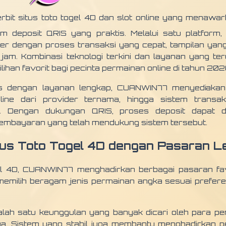
rbit situs toto togel 4D dan slot online yang menaw
 deposit QRIS yang praktis. Melalui satu platform,
ler dengan proses transaksi yang cepat, tampilan yan
am. Kombinasi teknologi terkini dan layanan yang ter
ihan favorit bagi pecinta permainan online di tahun 202
us dengan layanan lengkap, CUANWIN77 menyediakan
line dari provider ternama, hingga sistem transak
. Dengan dukungan QRIS, proses deposit dapat di
pembayaran yang telah mendukung sistem tersebut.
itus Toto Togel 4D dengan Pasaran 
gel 4D, CUANWIN77 menghadirkan berbagai pasaran fa
memilih beragam jenis permainan angka sesuai prefer
lah satu keunggulan yang banyak dicari oleh para p
rinya. Sistem yang stabil juga membantu menghadirkan