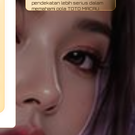
bingung. CUANWIN77 kasih jalur
akses langsung ke sistem utama
tanpa ribet. Semua transparan,
jelas, dan aman buat pengguna
yang pengen masuk ke platform
tanpa distraksi.