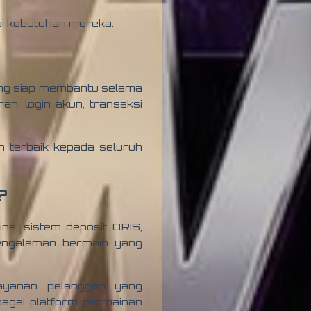
i kebutuhan mereka.
ng siap membantu selama
n, login akun, transaksi
 terbaik kepada seluruh
?
ne, sistem deposit QRIS,
pengalaman bermain yang
layanan pelanggan yang
agai platform permainan