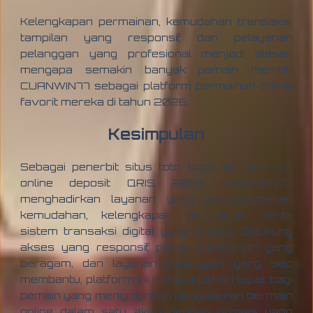
Kelengkapan permainan, kemudahan transaksi,
tampilan yang responsif, dan pelayanan
pelanggan yang profesional menjadi alasan
mengapa semakin banyak pemain memilih
CUANWIN77 sebagai platform permainan online
favorit mereka di tahun 2026.
Kesimpulan
Sebagai penerbit situs toto togel 4D dan slot
online deposit QRIS 2026, CUANWIN77
menghadirkan layanan yang mengutamakan
kemudahan, kelengkapan permainan, serta
sistem transaksi digital yang praktis. Didukung
akses yang responsif, pilihan permainan yang
beragam, dan layanan pelanggan yang siap
membantu, platform ini menjadi pilihan tepat bagi
pemain yang menginginkan pengalaman bermain
online dalam satu akun dengan proses yang