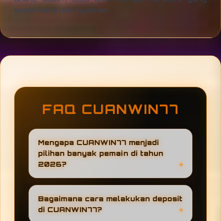
sederhana dan nyaman.
FAQ CUANWIN77
Mengapa CUANWIN77 menjadi
pilihan banyak pemain di tahun
2026?
Bagaimana cara melakukan deposit
di CUANWIN77?