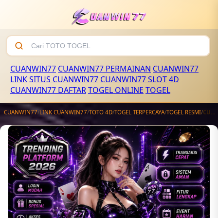
CUANWIN77
CUANWIN77 PERMAINAN
CUANWIN77
LINK
SITUS CUANWIN77
CUANWIN77 SLOT
4D
CUANWIN77 DAFTAR
TOGEL ONLINE
TOGEL
CUANWIN77
/
LINK CUANWIN77
/
TOTO 4D
/
TOGEL TERPERCAYA
/
TOGEL RESMI
/
CUANWIN77 | Alternatif Bandar Toto Online Terpercaya Dengan Result Tercepat