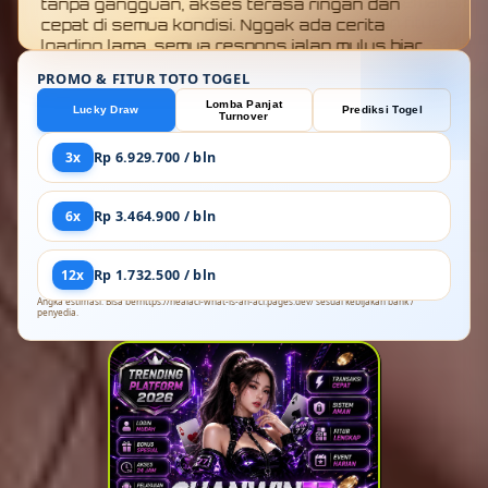
tanpa gangguan, akses terasa ringan dan
cepat di semua kondisi. Nggak ada cerita
loading lama, semua respons jalan mulus biar
fokus langsung ke analisa angka tanpa
PROMO & FITUR TOTO TOGEL
hambatan.
Lomba Panjat
Lucky Draw
Prediksi Togel
Turnover
3x
Rp 6.929.700 / bln
6x
Rp 3.464.900 / bln
12x
Rp 1.732.500 / bln
Angka estimasi. Bisa berhttps://healacl-what-is-an-acl.pages.dev/ sesuai kebijakan bank /
penyedia.