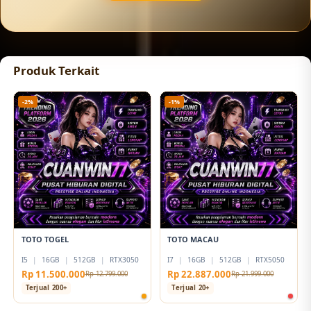
Produk Terkait
-2%
-1%
TOTO TOGEL
TOTO MACAU
I5
|
16GB
|
512GB
|
RTX3050
I7
|
16GB
|
512GB
|
RTX5050
Rp 11.500.000
Rp 22.887.000
Rp 12.799.000
Rp 21.999.000
Terjual 200+
Terjual 20+