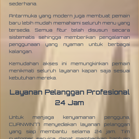
sederhana.
Antarmuka yang modern juga membuat pemain
baru lebih mudah memahami seluruh menu yang
tersedia. Semua fitur telah disusun secara
sistematis sehingga memberikan pengalaman
penggunaan yang nyaman untuk berbagai
kalangan.
Kemudahan akses ini memungkinkan pemain
menikmati seluruh layanan kapan saja sesuai
kebutuhan mereka.
Layanan Pelanggan Profesional
24 Jam
Untuk menjaga kenyamanan pengguna,
CUANWIN77 menyediakan layanan pelanggan
yang siap membantu selama 24 jam. Tim
customer service dapat memberikan bantuan