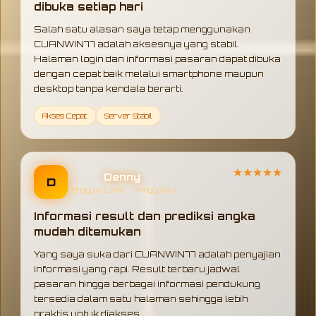
dibuka setiap hari
Salah satu alasan saya tetap menggunakan
CUANWIN77 adalah aksesnya yang stabil.
Halaman login dan informasi pasaran dapat dibuka
dengan cepat baik melalui smartphone maupun
desktop tanpa kendala berarti.
Akses Cepat
Server Stabil
★★★★★
Denny
D
Pengguna Lama • 1 minggu lalu
Informasi result dan prediksi angka
mudah ditemukan
Yang saya suka dari CUANWIN77 adalah penyajian
informasi yang rapi. Result terbaru jadwal
pasaran hingga berbagai informasi pendukung
tersedia dalam satu halaman sehingga lebih
praktis untuk diakses.