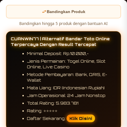
Bandingkan Produk
Bandingkan hingga 5 produk dengan bantuan AI
CUANWIN77 | Alternatif Bandar Toto Online
Terpercaya Dengan Result Tercepat
Minimal Deposit: Rp.10.000,-
Jenis Permainan: Togel Online, Slot
Online, Live Casino
Metode Pembayaran: Bank, QRIS, E-
Wallet
Mata Uang: IDR (Indonesian Rupiah)
Jam Operasional: 24 Jam Nonstop
Total Rating: 5.983.781
Rating: ⭐⭐⭐⭐⭐
Daftar Sekarang:
Klik Disini