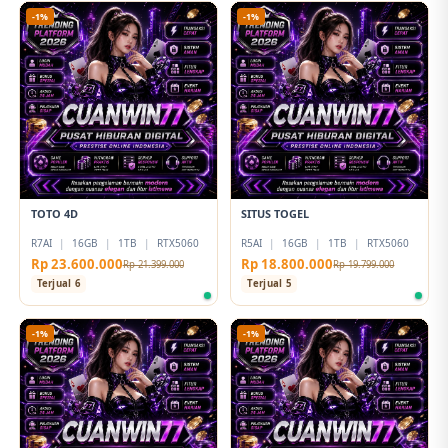
-1%
-1%
TOTO 4D
SITUS TOGEL
R7AI
|
16GB
|
1TB
|
RTX5060
R5AI
|
16GB
|
1TB
|
RTX5060
Rp 23.600.000
Rp 18.800.000
Rp 21.399.000
Rp 19.799.000
Terjual 6
Terjual 5
-1%
-1%