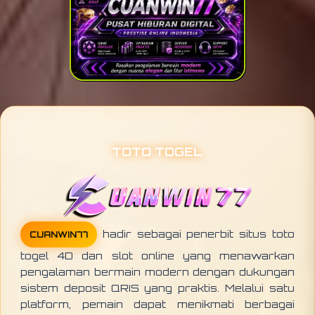
TOTO TOGEL
hadir sebagai penerbit situs toto
CUANWIN77
togel 4D dan slot online yang menawarkan
pengalaman bermain modern dengan dukungan
sistem deposit QRIS yang praktis. Melalui satu
platform, pemain dapat menikmati berbagai