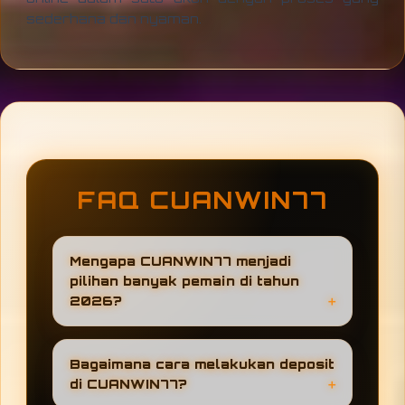
sederhana dan nyaman.
FAQ CUANWIN77
Mengapa CUANWIN77 menjadi
pilihan banyak pemain di tahun
2026?
Bagaimana cara melakukan deposit
di CUANWIN77?