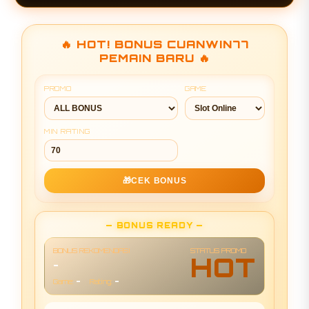
🔥 HOT! BONUS CUANWIN77
PEMAIN BARU 🔥
PROMO
GAME
MIN RATING
🎁
CEK BONUS
— BONUS READY —
BONUS REKOMENDASI
STATUS PROMO
HOT
-
-
-
Game:
Rating: