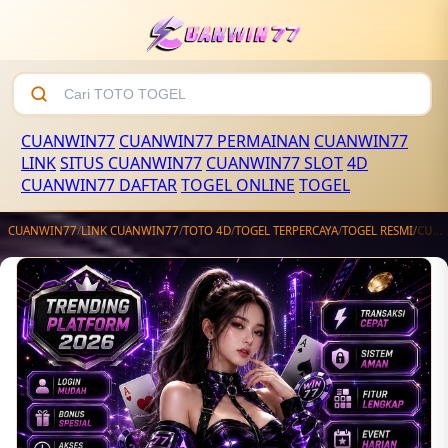
CUANWIN77
CUANWIN77 PERMAINAN
CUANWIN77
LINK
SITUS CUANWIN77
CUANWIN77 SLOT
4D
CUANWIN77 DAFTAR
TOGEL ONLINE
TOGEL
CUANWIN77
/
LINK CUANWIN77
/
TOTO 4D
/
TOGEL TERPERCAYA
/
TOGEL RESMI
/
CUANWIN77 | Alternatif Bandar Toto Online Terpercaya Dengan Result Tercepat