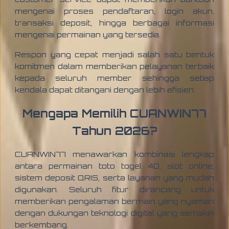
mengenai proses pendaftaran, login akun,
transaksi deposit, hingga berbagai informasi
mengenai permainan yang tersedia.
Respon yang cepat menjadi salah satu bentuk
komitmen dalam memberikan pelayanan terbaik
kepada seluruh member sehingga setiap
kendala dapat ditangani dengan lebih efisien.
Mengapa Memilih CUANWIN77
Tahun 2026?
CUANWIN77 menawarkan kombinasi lengkap
antara permainan toto togel 4D, slot online,
sistem deposit QRIS, serta layanan yang mudah
digunakan. Seluruh fitur dirancang untuk
memberikan pengalaman bermain yang nyaman
dengan dukungan teknologi digital yang semakin
berkembang.