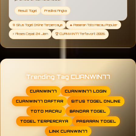
Result Togel
Prediksi Angka
🎯 Situs Togel Online Terpercaya
🔥 Pasaran Toto Macau Populer
⚡ Akses Cepat 24 Jam
🏆 CUANWIN77 Terfavorit 2026
Trending Tag CUANWIN77
CUANWIN77
CUANWIN77 LOGIN
CUANWIN77 DAFTAR
SITUS TOGEL ONLINE
TOTO MACAU
BANDAR TOGEL
TOGEL TERPERCAYA
PASARAN TOGEL
LINK CUANWIN77