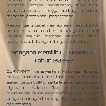
mengenai proses pendaftaran, login akun,
transaksi deposit, hingga berbagai informasi
mengenai permainan yang tersedia.
Respon yang cepat menjadi salah satu bentuk
komitmen dalam memberikan pelayanan terbaik
kepada seluruh member sehingga setiap
kendala dapat ditangani dengan lebih efisien.
Mengapa Memilih CUANWIN77
Tahun 2026?
CUANWIN77 menawarkan kombinasi lengkap
antara permainan toto togel 4D, slot online,
sistem deposit QRIS, serta layanan yang mudah
digunakan. Seluruh fitur dirancang untuk
memberikan pengalaman bermain yang nyaman
dengan dukungan teknologi digital yang semakin
berkembang.