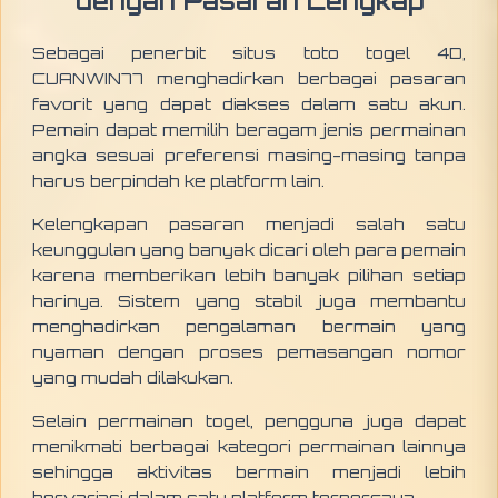
dengan Pasaran Lengkap
Sebagai penerbit situs toto togel 4D,
CUANWIN77 menghadirkan berbagai pasaran
favorit yang dapat diakses dalam satu akun.
Pemain dapat memilih beragam jenis permainan
angka sesuai preferensi masing-masing tanpa
harus berpindah ke platform lain.
Kelengkapan pasaran menjadi salah satu
keunggulan yang banyak dicari oleh para pemain
karena memberikan lebih banyak pilihan setiap
harinya. Sistem yang stabil juga membantu
menghadirkan pengalaman bermain yang
nyaman dengan proses pemasangan nomor
yang mudah dilakukan.
Selain permainan togel, pengguna juga dapat
menikmati berbagai kategori permainan lainnya
sehingga aktivitas bermain menjadi lebih
bervariasi dalam satu platform terpercaya.