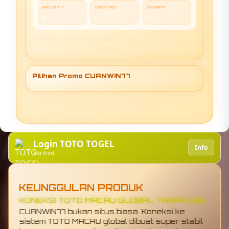
BENEFIT
DEPOSIT
AKSES
-
-
-
HOT! Bonus menarik permainan seru khusus untuk pemain baru
CUANWIN77.
Pilihan Promo CUANWIN77
CUANWIN77 menghadirkan bonus menarik akses cepat dan
permainan seru untuk pemain baru.
Login TOTO TOGEL
Info
Verified
KEUNGGULAN PRODUK
AKSES RESMI TANPA ARAH
MEMBINGUNGKAN
Nggak ada link berputar atau halaman aneh