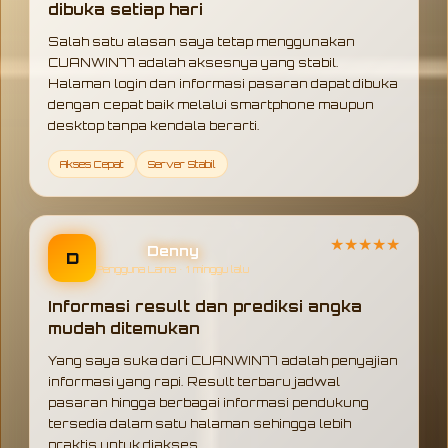
dibuka setiap hari
Salah satu alasan saya tetap menggunakan
CUANWIN77 adalah aksesnya yang stabil.
Halaman login dan informasi pasaran dapat dibuka
dengan cepat baik melalui smartphone maupun
desktop tanpa kendala berarti.
Akses Cepat
Server Stabil
★★★★★
Denny
D
Pengguna Lama • 1 minggu lalu
Informasi result dan prediksi angka
mudah ditemukan
Yang saya suka dari CUANWIN77 adalah penyajian
informasi yang rapi. Result terbaru jadwal
pasaran hingga berbagai informasi pendukung
tersedia dalam satu halaman sehingga lebih
praktis untuk diakses.