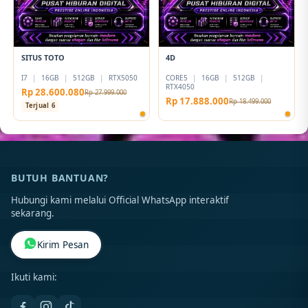
SITUS TOTO
4D
I7
|
16GB
|
512GB
|
RTX5050
CORE5
|
16GB
|
512GB
|
RTX4050
Rp 28.600.080
Rp 27.999.000
Rp 17.888.000
Rp 18.499.000
Terjual 6
BUTUH BANTUAN?
Hubungi kami melalui Official WhatsApp interaktif
sekarang.
Kirim Pesan
Ikuti kami: