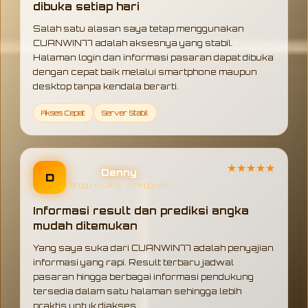
dibuka setiap hari
Salah satu alasan saya tetap menggunakan
CUANWIN77 adalah aksesnya yang stabil.
Halaman login dan informasi pasaran dapat dibuka
dengan cepat baik melalui smartphone maupun
desktop tanpa kendala berarti.
Akses Cepat
Server Stabil
★★★★★
Denny
D
Pengguna Lama • 1 minggu lalu
Informasi result dan prediksi angka
mudah ditemukan
Yang saya suka dari CUANWIN77 adalah penyajian
informasi yang rapi. Result terbaru jadwal
pasaran hingga berbagai informasi pendukung
tersedia dalam satu halaman sehingga lebih
praktis untuk diakses.