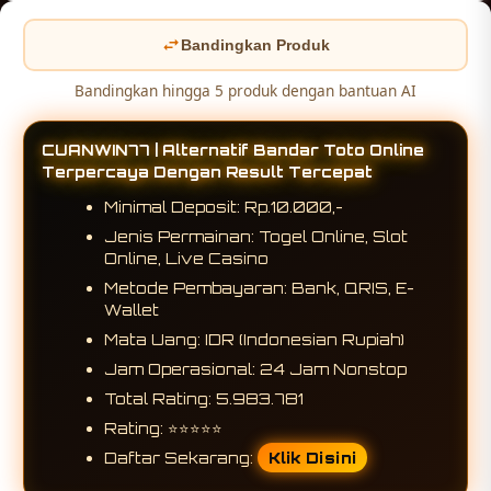
Bandingkan Produk
Bandingkan hingga 5 produk dengan bantuan AI
CUANWIN77 | Alternatif Bandar Toto Online
Terpercaya Dengan Result Tercepat
Minimal Deposit: Rp.10.000,-
Jenis Permainan: Togel Online, Slot
Online, Live Casino
Metode Pembayaran: Bank, QRIS, E-
Wallet
Mata Uang: IDR (Indonesian Rupiah)
Jam Operasional: 24 Jam Nonstop
Total Rating: 5.983.781
Rating: ⭐⭐⭐⭐⭐
Daftar Sekarang:
Klik Disini