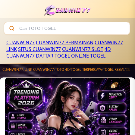
CUANWIN77
CUANWIN77 PERMAINAN
CUANWIN77
LINK
SITUS CUANWIN77
CUANWIN77 SLOT
4D
CUANWIN77 DAFTAR
TOGEL ONLINE
TOGEL
CUANWIN77
/
LINK CUANWIN77
/
TOTO 4D
/
TOGEL TERPERCAYA
/
TOGEL RESMI
/
CUANWIN77 | Alternatif Bandar Toto Online Terpercaya Dengan Result Tercepat