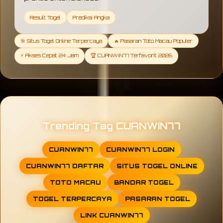
Result Togel
Prediksi Angka
🎯 Situs Togel Online Terpercaya
🔥 Pasaran Toto Macau Populer
⚡ Akses Cepat 24 Jam
🏆 CUANWIN77 Terfavorit 2026
Trending Tag CUANWIN77
CUANWIN77
CUANWIN77 LOGIN
CUANWIN77 DAFTAR
SITUS TOGEL ONLINE
TOTO MACAU
BANDAR TOGEL
TOGEL TERPERCAYA
PASARAN TOGEL
LINK CUANWIN77