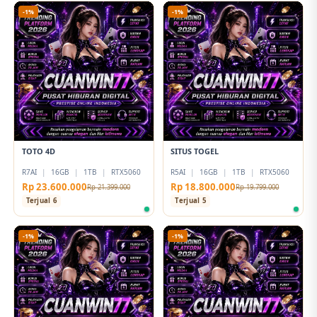
-1%
-1%
TOTO 4D
SITUS TOGEL
R7AI
|
16GB
|
1TB
|
RTX5060
R5AI
|
16GB
|
1TB
|
RTX5060
Rp 23.600.000
Rp 18.800.000
Rp 21.399.000
Rp 19.799.000
Terjual 6
Terjual 5
-1%
-1%