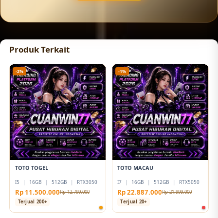
Produk Terkait
-2%
-1%
TOTO TOGEL
TOTO MACAU
I5
|
16GB
|
512GB
|
RTX3050
I7
|
16GB
|
512GB
|
RTX5050
Rp 11.500.000
Rp 22.887.000
Rp 12.799.000
Rp 21.999.000
Terjual 200+
Terjual 20+