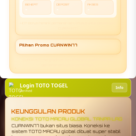
BENEFIT
DEPOSIT
AKSES
-
-
-
HOT! Bonus menarik permainan seru khusus untuk pemain baru
CUANWIN77.
Pilihan Promo CUANWIN77
CUANWIN77 menghadirkan bonus menarik akses cepat dan
permainan seru untuk pemain baru.
Login TOTO TOGEL
Info
Verified
KEUNGGULAN PRODUK
AKSES RESMI TANPA ARAH
MEMBINGUNGKAN
Nggak ada link berputar atau halaman aneh