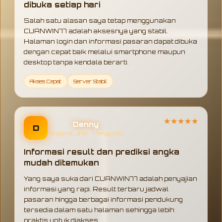
dibuka setiap hari
Salah satu alasan saya tetap menggunakan
CUANWIN77 adalah aksesnya yang stabil.
Halaman login dan informasi pasaran dapat dibuka
dengan cepat baik melalui smartphone maupun
desktop tanpa kendala berarti.
Akses Cepat
Server Stabil
★★★★★
Denny
D
Pengguna Lama • 1 minggu lalu
Informasi result dan prediksi angka
mudah ditemukan
Yang saya suka dari CUANWIN77 adalah penyajian
informasi yang rapi. Result terbaru jadwal
pasaran hingga berbagai informasi pendukung
tersedia dalam satu halaman sehingga lebih
praktis untuk diakses.