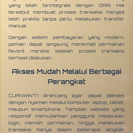
yang telah terintegrasi dengan QRIS. Hal
tersebut membuat proses transaksi menjadi
lebih praktis tanpa perlu melakukan transfer
manual.
Dengan sistem pembayaran yang modern,
pemain dapat langsung menikmati permainan
favorit mereka setelah proses transaksi
berhasil dilakukan.
Akses Mudah Melalui Berbagai
Perangkat
CUANWIN77 dirancang agar dapat diakses
dengan nyaman melalui komputer, laptop, tablet,
maupun smartphone. Tampilan website yang
responsif memudahkan pengguna melakukan
login, memilih permainan, hingga melakukan
transaksi hanya dalam beberapa langkah