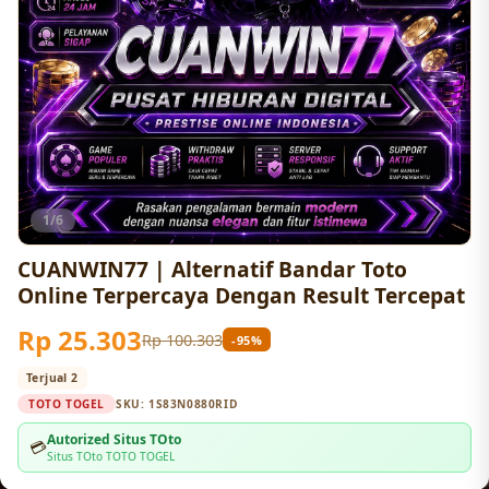
1/6
CUANWIN77 | Alternatif Bandar Toto
Online Terpercaya Dengan Result Tercepat
Rp 25.303
Rp 100.303
-95%
Terjual 2
TOTO TOGEL
SKU:
1S83N0880RID
Autorized Situs TOto
💳
Situs TOto TOTO TOGEL