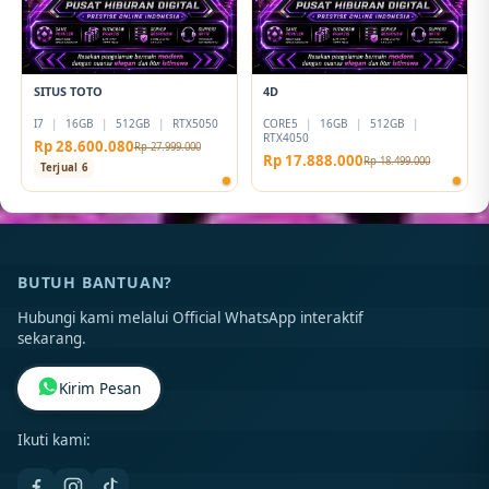
SITUS TOTO
4D
I7
|
16GB
|
512GB
|
RTX5050
CORE5
|
16GB
|
512GB
|
RTX4050
Rp 28.600.080
Rp 27.999.000
Rp 17.888.000
Rp 18.499.000
Terjual 6
BUTUH BANTUAN?
Hubungi kami melalui Official WhatsApp interaktif
sekarang.
Kirim Pesan
Ikuti kami: