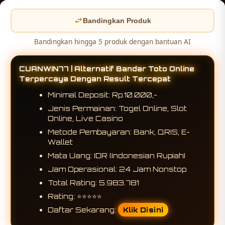
Bandingkan Produk
Bandingkan hingga 5 produk dengan bantuan AI
CUANWIN77 | Alternatif Bandar Toto Online
Terpercaya Dengan Result Tercepat
Minimal Deposit: Rp.10.000,-
Jenis Permainan: Togel Online, Slot
Online, Live Casino
Metode Pembayaran: Bank, QRIS, E-
Wallet
Mata Uang: IDR (Indonesian Rupiah)
Jam Operasional: 24 Jam Nonstop
Total Rating: 5.983.781
Rating: ⭐⭐⭐⭐⭐
Daftar Sekarang:
Klik Disini