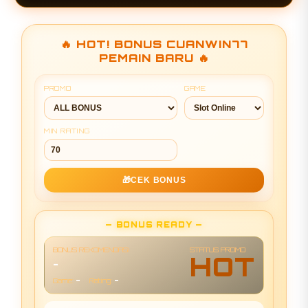
🔥 HOT! BONUS CUANWIN77
PEMAIN BARU 🔥
PROMO
GAME
MIN RATING
🎁
CEK BONUS
— BONUS READY —
BONUS REKOMENDASI
STATUS PROMO
HOT
-
-
-
Game:
Rating: