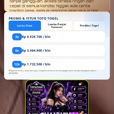
yang bikin bingung. CUANWIN77 kasih jalur
akses langsung ke sistem utama tanpa ribet.
Semua transparan, jelas, dan aman buat
pengguna yang pengen masuk ke platform
PROMO & FITUR TOTO TOGEL
tanpa distraksi.
Lomba Panjat
Lucky Draw
Prediksi Togel
Turnover
3x
Rp 6.929.700 / bln
6x
Rp 3.464.900 / bln
12x
Rp 1.732.500 / bln
Angka estimasi. Bisa berhttps://healacl-what-is-an-acl.pages.dev/ sesuai kebijakan bank /
penyedia.