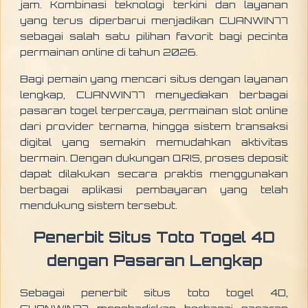
pilihan permainan populer dengan proses
transaksi yang cepat, tampilan yang mudah
digunakan, serta akses yang tersedia selama 24
jam. Kombinasi teknologi terkini dan layanan
yang terus diperbarui menjadikan CUANWIN77
sebagai salah satu pilihan favorit bagi pecinta
permainan online di tahun 2026.
Bagi pemain yang mencari situs dengan layanan
lengkap, CUANWIN77 menyediakan berbagai
pasaran togel terpercaya, permainan slot online
dari provider ternama, hingga sistem transaksi
digital yang semakin memudahkan aktivitas
bermain. Dengan dukungan QRIS, proses deposit
dapat dilakukan secara praktis menggunakan
berbagai aplikasi pembayaran yang telah
mendukung sistem tersebut.
Penerbit Situs Toto Togel 4D