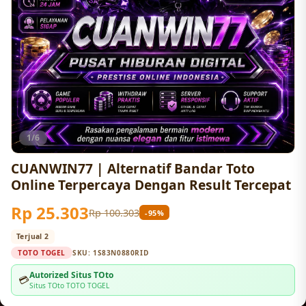
1/6
CUANWIN77 | Alternatif Bandar Toto
Online Terpercaya Dengan Result Tercepat
Rp 25.303
Rp 100.303
-95%
Terjual 2
TOTO TOGEL
SKU:
1S83N0880RID
Autorized Situs TOto
💳
Situs TOto TOTO TOGEL