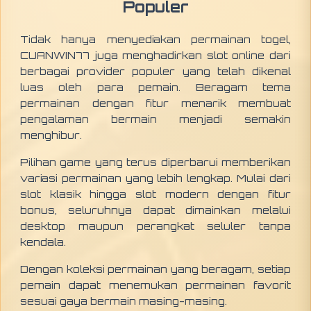
Slot Online dengan Provider
Populer
Tidak hanya menyediakan permainan togel,
CUANWIN77 juga menghadirkan slot online dari
berbagai provider populer yang telah dikenal
luas oleh para pemain. Beragam tema
permainan dengan fitur menarik membuat
pengalaman bermain menjadi semakin
menghibur.
Pilihan game yang terus diperbarui memberikan
variasi permainan yang lebih lengkap. Mulai dari
slot klasik hingga slot modern dengan fitur
bonus, seluruhnya dapat dimainkan melalui
desktop maupun perangkat seluler tanpa
kendala.