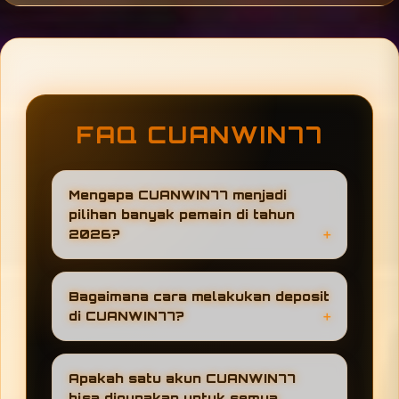
sederhana dan nyaman.
FAQ CUANWIN77
Mengapa CUANWIN77 menjadi
pilihan banyak pemain di tahun
2026?
Bagaimana cara melakukan deposit
di CUANWIN77?