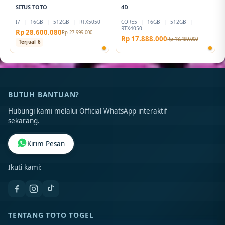
SITUS TOTO
4D
I7
|
16GB
|
512GB
|
RTX5050
CORE5
|
16GB
|
512GB
|
RTX4050
Rp 28.600.080
Rp 27.999.000
Rp 17.888.000
Rp 18.499.000
Terjual 6
BUTUH BANTUAN?
Hubungi kami melalui Official WhatsApp interaktif
sekarang.
Kirim Pesan
Ikuti kami: