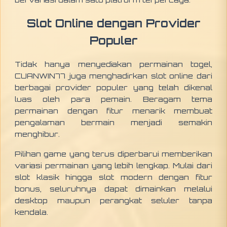
Slot Online dengan Provider
Populer
Tidak hanya menyediakan permainan togel,
CUANWIN77 juga menghadirkan slot online dari
berbagai provider populer yang telah dikenal
luas oleh para pemain. Beragam tema
permainan dengan fitur menarik membuat
pengalaman bermain menjadi semakin
menghibur.
Pilihan game yang terus diperbarui memberikan
variasi permainan yang lebih lengkap. Mulai dari
slot klasik hingga slot modern dengan fitur
bonus, seluruhnya dapat dimainkan melalui
desktop maupun perangkat seluler tanpa
kendala.