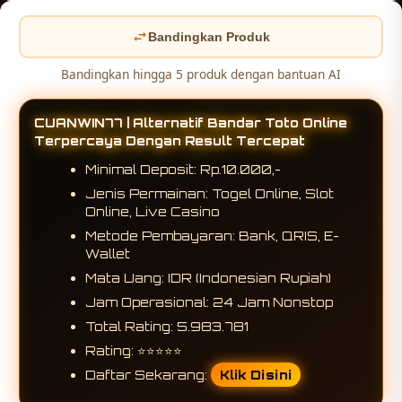
Bandingkan Produk
Bandingkan hingga 5 produk dengan bantuan AI
CUANWIN77 | Alternatif Bandar Toto Online
Terpercaya Dengan Result Tercepat
Minimal Deposit: Rp.10.000,-
Jenis Permainan: Togel Online, Slot
Online, Live Casino
Metode Pembayaran: Bank, QRIS, E-
Wallet
Mata Uang: IDR (Indonesian Rupiah)
Jam Operasional: 24 Jam Nonstop
Total Rating: 5.983.781
Rating: ⭐⭐⭐⭐⭐
Daftar Sekarang:
Klik Disini