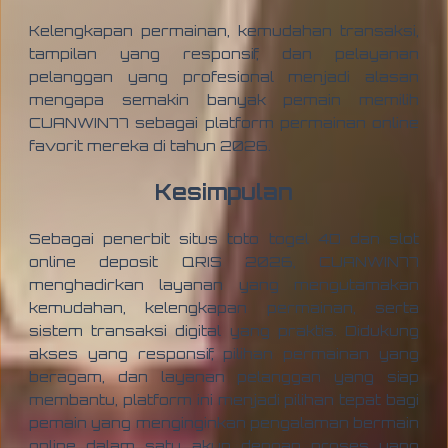
Kelengkapan permainan, kemudahan transaksi,
tampilan yang responsif, dan pelayanan
pelanggan yang profesional menjadi alasan
mengapa semakin banyak pemain memilih
CUANWIN77 sebagai platform permainan online
favorit mereka di tahun 2026.
Kesimpulan
Sebagai penerbit situs toto togel 4D dan slot
online deposit QRIS 2026, CUANWIN77
menghadirkan layanan yang mengutamakan
kemudahan, kelengkapan permainan, serta
sistem transaksi digital yang praktis. Didukung
akses yang responsif, pilihan permainan yang
beragam, dan layanan pelanggan yang siap
membantu, platform ini menjadi pilihan tepat bagi
pemain yang menginginkan pengalaman bermain
online dalam satu akun dengan proses yang