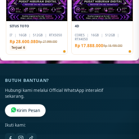
SITUS TOTO
4D
I7
|
16GB
|
512GB
|
RTX5050
CORE5
|
16GB
|
512GB
|
RTX4050
Rp 28.600.080
Rp 27.999.000
Rp 17.888.000
Rp 18.499.000
Terjual 6
BUTUH BANTUAN?
Hubungi kami melalui Official WhatsApp interaktif
sekarang.
Kirim Pesan
Ikuti kami: