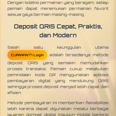
Dengan koleksi permainan yang beragam, setiap
pemain dapat menemukan permainan favorit
sesuai gaya bermain masing-masing.
Deposit QRIS Cepat, Praktis,
dan Modern
Salah satu keunggulan utama
adalah tersedianya metode
CUANWIN77 Login
deposit QRIS yang semakin memudahkan
proses transaksi. Pemain cukup melakukan
pemindaian kode QR menggunakan aplikasi
pembayaran digital yang mendukung QRIS
sehingga proses deposit menjadi lebih cepat dan
efisien.
Metode pembayaran ini memberikan fleksibilitas
lebih karena dapat digunakan melalui berbagai
layanan dompet digital maupun mobile banking