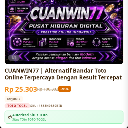
1/6
CUANWIN77 | Alternatif Bandar Toto
Online Terpercaya Dengan Result Tercepat
Rp 25.303
Rp 100.303
-95%
Terjual 2
TOTO TOGEL
SKU:
1S83N0880RID
Autorized Situs TOto
💳
Situs TOto TOTO TOGEL