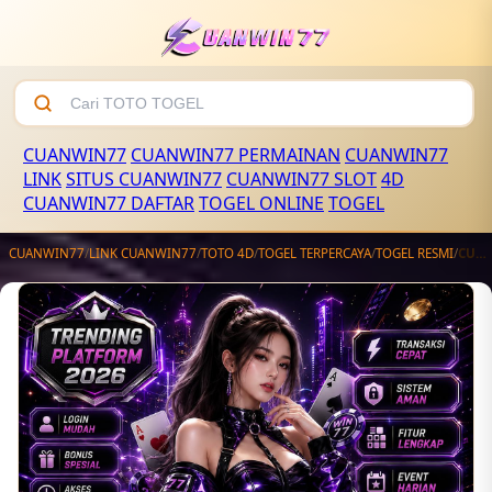
CUANWIN77
CUANWIN77 PERMAINAN
CUANWIN77
LINK
SITUS CUANWIN77
CUANWIN77 SLOT
4D
CUANWIN77 DAFTAR
TOGEL ONLINE
TOGEL
CUANWIN77
/
LINK CUANWIN77
/
TOTO 4D
/
TOGEL TERPERCAYA
/
TOGEL RESMI
/
CUANWIN77 | Alternatif Bandar Toto Online Terpercaya Dengan Result Tercepat