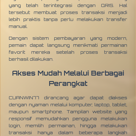
yang telah terintegrasi dengan QRIS. Hal
tersebut membuat proses transaksi menjadi
lebih praktis tanpa perlu melakukan transfer
manual.
Dengan sistem pembayaran yang modern,
pemain dapat langsung menikmati permainan
favorit mereka setelah proses transaksi
berhasil dilakukan.
Akses Mudah Melalui Berbagai
Perangkat
CUANWIN77 dirancang agar dapat diakses
dengan nyaman melalui komputer, laptop, tablet,
maupun smartphone. Tampilan website yang
responsif memudahkan pengguna melakukan
login, memilih permainan, hingga melakukan
transaksi hanya dalam beberapa langkah