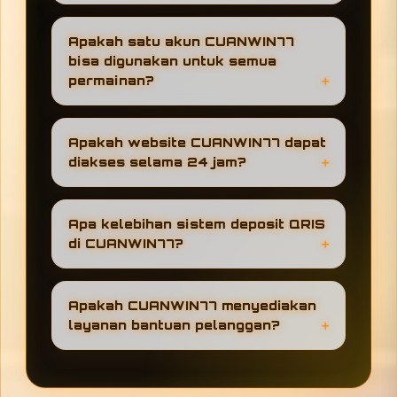
Apakah satu akun CUANWIN77
bisa digunakan untuk semua
permainan?
Apakah website CUANWIN77 dapat
diakses selama 24 jam?
Apa kelebihan sistem deposit QRIS
di CUANWIN77?
Apakah CUANWIN77 menyediakan
layanan bantuan pelanggan?