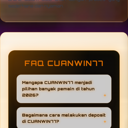
sederhana dan nyaman.
FAQ CUANWIN77
Mengapa CUANWIN77 menjadi
pilihan banyak pemain di tahun
2026?
Bagaimana cara melakukan deposit
di CUANWIN77?