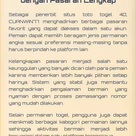
dengan Pasaran Lengkap
Sebagai penerbit situs toto togel 4D,
CUANWIN77 menghadirkan berbagai pasaran
favorit yang dapat diakses dalam satu akun.
Pemain dapat memilih beragam jenis permainan
angka sesuai preferensi masing-masing tanpa
harus berpindah ke platform lain.
Kelengkapan pasaran menjadi salah satu
keunggulan yang banyak dicari oleh para pemain
karena memberikan lebih banyak pilihan setiap
harinya. Sistem yang stabil juga membantu
menghadirkan pengalaman bermain yang
nyaman dengan proses pemasangan nomor
yang mudah dilakukan.
Selain permainan togel, pengguna juga dapat
menikmati berbagai kategori permainan lainnya
sehingga aktivitas bermain menjadi lebih
bervariasi dalam satu platform terpercaya.