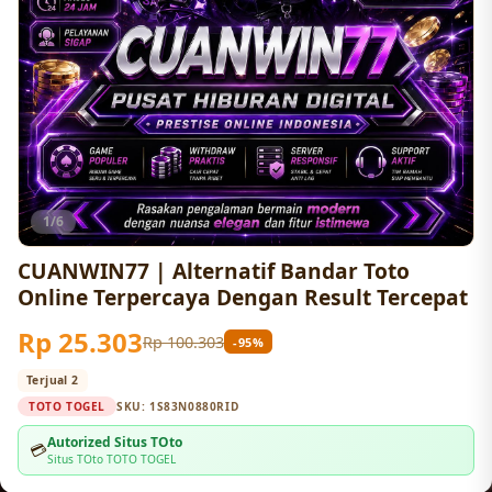
1/6
CUANWIN77 | Alternatif Bandar Toto
Online Terpercaya Dengan Result Tercepat
Rp 25.303
Rp 100.303
-95%
Terjual 2
TOTO TOGEL
SKU:
1S83N0880RID
Autorized Situs TOto
💳
Situs TOto TOTO TOGEL