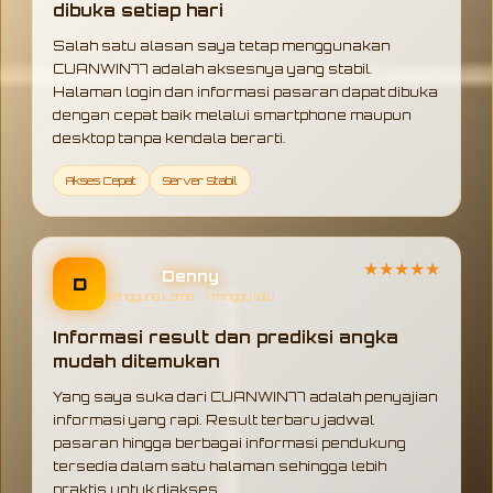
dibuka setiap hari
Salah satu alasan saya tetap menggunakan
CUANWIN77 adalah aksesnya yang stabil.
Halaman login dan informasi pasaran dapat dibuka
dengan cepat baik melalui smartphone maupun
desktop tanpa kendala berarti.
Akses Cepat
Server Stabil
★★★★★
Denny
D
Pengguna Lama • 1 minggu lalu
Informasi result dan prediksi angka
mudah ditemukan
Yang saya suka dari CUANWIN77 adalah penyajian
informasi yang rapi. Result terbaru jadwal
pasaran hingga berbagai informasi pendukung
tersedia dalam satu halaman sehingga lebih
praktis untuk diakses.