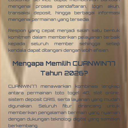
mengenai proses pendaftaran, login akun,
transaksi deposit, hingga berbagai informasi
mengenai permainan yang tersedia.
Respon yang cepat menjadi salah satu bentuk
komitmen dalam memberikan pelayanan terbaik
kepada seluruh member sehingga setiap
kendala dapat ditangani dengan lebih efisien.
Mengapa Memilih CUANWIN77
Tahun 2026?
CUANWIN77 menawarkan kombinasi lengkap
antara permainan toto togel 4D, slot online,
sistem deposit QRIS, serta layanan yang mudah
digunakan. Seluruh fitur dirancang untuk
memberikan pengalaman bermain yang nyaman
dengan dukungan teknologi digital yang semakin
berkembang.