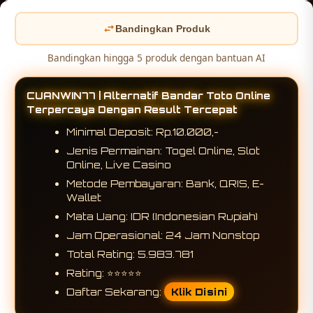
Bandingkan Produk
Bandingkan hingga 5 produk dengan bantuan AI
CUANWIN77 | Alternatif Bandar Toto Online
Terpercaya Dengan Result Tercepat
Minimal Deposit: Rp.10.000,-
Jenis Permainan: Togel Online, Slot
Online, Live Casino
Metode Pembayaran: Bank, QRIS, E-
Wallet
Mata Uang: IDR (Indonesian Rupiah)
Jam Operasional: 24 Jam Nonstop
Total Rating: 5.983.781
Rating: ⭐⭐⭐⭐⭐
Daftar Sekarang:
Klik Disini