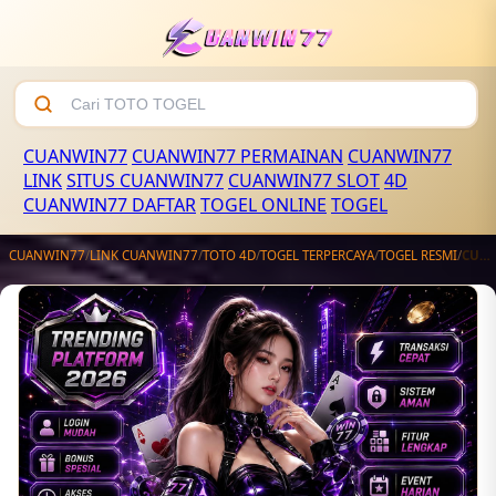
CUANWIN77
CUANWIN77 PERMAINAN
CUANWIN77
LINK
SITUS CUANWIN77
CUANWIN77 SLOT
4D
CUANWIN77 DAFTAR
TOGEL ONLINE
TOGEL
CUANWIN77
/
LINK CUANWIN77
/
TOTO 4D
/
TOGEL TERPERCAYA
/
TOGEL RESMI
/
CUANWIN77 | Alternatif Bandar Toto Online Terpercaya Dengan Result Tercepat