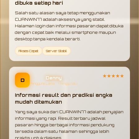
dibuka setiap hari
Salah satu alasan saya tetap menggunakan
CUANWIN77 adalah aksesnya yang stabil.
Halaman login dan informasi pasaran dapat dibuka
dengan cepat baik melalui smartphone maupun
desktop tanpa kendala berarti.
Akses Cepat
Server Stabil
★★★★★
Denny
D
Pengguna Lama • 1 minggu lalu
Informasi result dan prediksi angka
mudah ditemukan
Yang saya suka dari CUANWIN77 adalah penyajian
informasi yang rapi. Result terbaru jadwal
pasaran hingga berbagai informasi pendukung
tersedia dalam satu halaman sehingga lebih
praktis untuk diakses.