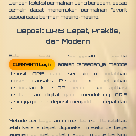
Dengan koleksi permainan yang beragam, setiap
pemain dapat menemukan permainan favorit
sesuai gaya bermain masing-masing.
Deposit QRIS Cepat, Praktis,
dan Modern
Salah satu keunggulan utama
adalah tersedianya metode
CUANWIN77 Login
deposit QRIS yang semakin memudahkan
proses transaksi. Pemain cukup melakukan
pemindaian kode QR menggunakan aplikasi
pembayaran digital yang mendukung QRIS
sehingga proses deposit menjadi lebih cepat dan
efisien.
Metode pembayaran ini memberikan fleksibilitas
lebih karena dapat digunakan melalui berbagai
layanan dompet digital maupun mobile banking