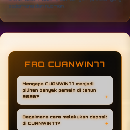
sederhana dan nyaman.
FAQ CUANWIN77
Mengapa CUANWIN77 menjadi
pilihan banyak pemain di tahun
2026?
Bagaimana cara melakukan deposit
di CUANWIN77?