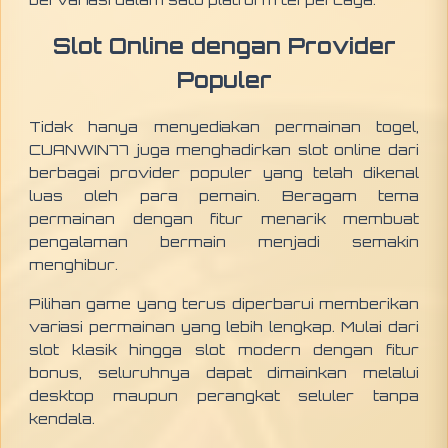
Slot Online dengan Provider
Populer
Tidak hanya menyediakan permainan togel,
CUANWIN77 juga menghadirkan slot online dari
berbagai provider populer yang telah dikenal
luas oleh para pemain. Beragam tema
permainan dengan fitur menarik membuat
pengalaman bermain menjadi semakin
menghibur.
Pilihan game yang terus diperbarui memberikan
variasi permainan yang lebih lengkap. Mulai dari
slot klasik hingga slot modern dengan fitur
bonus, seluruhnya dapat dimainkan melalui
desktop maupun perangkat seluler tanpa
kendala.