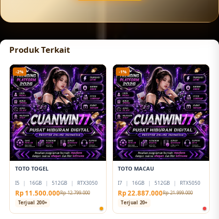
Produk Terkait
-2%
-1%
TOTO TOGEL
TOTO MACAU
I5
|
16GB
|
512GB
|
RTX3050
I7
|
16GB
|
512GB
|
RTX5050
Rp 11.500.000
Rp 22.887.000
Rp 12.799.000
Rp 21.999.000
Terjual 200+
Terjual 20+