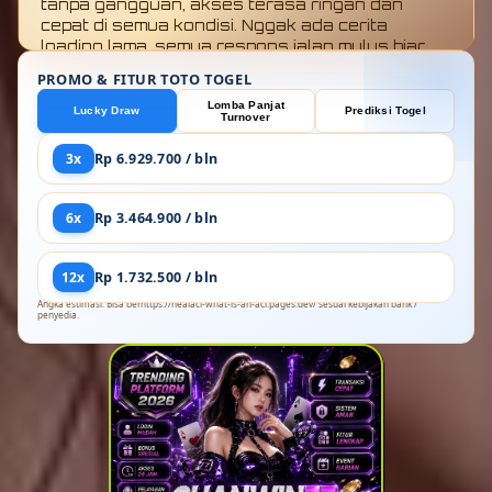
yang bikin bingung. CUANWIN77 kasih jalur
akses langsung ke sistem utama tanpa ribet.
Semua transparan, jelas, dan aman buat
pengguna yang pengen masuk ke platform
PROMO & FITUR TOTO TOGEL
tanpa distraksi.
Lomba Panjat
Lucky Draw
Prediksi Togel
Turnover
3x
Rp 6.929.700 / bln
6x
Rp 3.464.900 / bln
12x
Rp 1.732.500 / bln
Angka estimasi. Bisa berhttps://healacl-what-is-an-acl.pages.dev/ sesuai kebijakan bank /
penyedia.