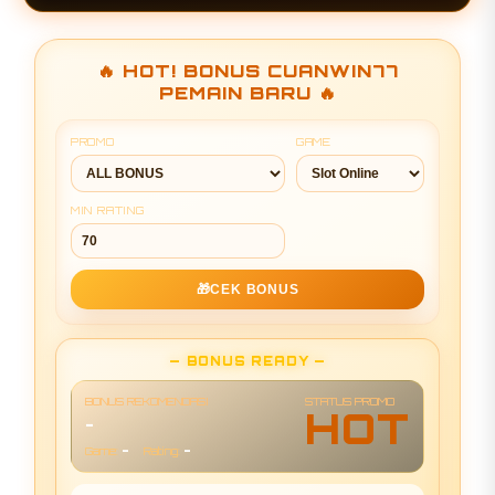
🔥 HOT! BONUS CUANWIN77
PEMAIN BARU 🔥
PROMO
GAME
MIN RATING
🎁
CEK BONUS
— BONUS READY —
BONUS REKOMENDASI
STATUS PROMO
HOT
-
-
-
Game:
Rating: