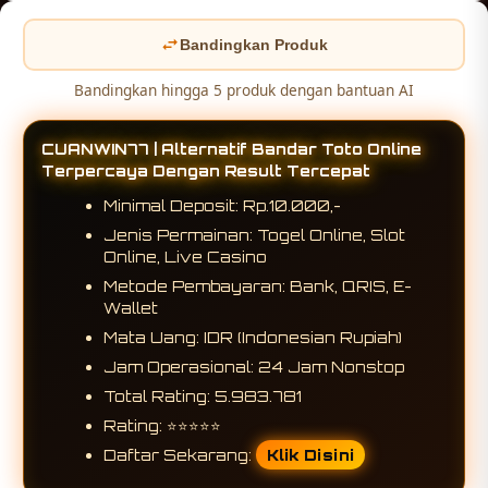
Bandingkan Produk
Bandingkan hingga 5 produk dengan bantuan AI
CUANWIN77 | Alternatif Bandar Toto Online
Terpercaya Dengan Result Tercepat
Minimal Deposit: Rp.10.000,-
Jenis Permainan: Togel Online, Slot
Online, Live Casino
Metode Pembayaran: Bank, QRIS, E-
Wallet
Mata Uang: IDR (Indonesian Rupiah)
Jam Operasional: 24 Jam Nonstop
Total Rating: 5.983.781
Rating: ⭐⭐⭐⭐⭐
Daftar Sekarang:
Klik Disini