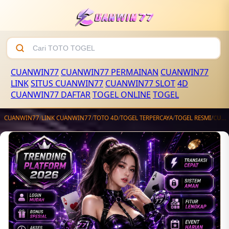
CUANWIN77
CUANWIN77 PERMAINAN
CUANWIN77
LINK
SITUS CUANWIN77
CUANWIN77 SLOT
4D
CUANWIN77 DAFTAR
TOGEL ONLINE
TOGEL
CUANWIN77
/
LINK CUANWIN77
/
TOTO 4D
/
TOGEL TERPERCAYA
/
TOGEL RESMI
/
CUANWIN77 | Alternatif Bandar Toto Online Terpercaya Dengan Result Tercepat