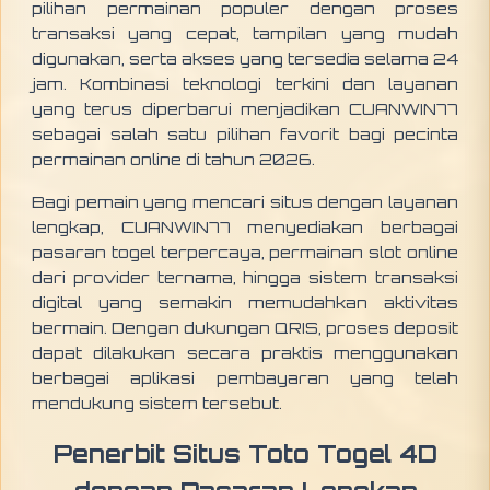
pilihan permainan populer dengan proses
transaksi yang cepat, tampilan yang mudah
digunakan, serta akses yang tersedia selama 24
jam. Kombinasi teknologi terkini dan layanan
yang terus diperbarui menjadikan CUANWIN77
sebagai salah satu pilihan favorit bagi pecinta
permainan online di tahun 2026.
Bagi pemain yang mencari situs dengan layanan
lengkap, CUANWIN77 menyediakan berbagai
pasaran togel terpercaya, permainan slot online
dari provider ternama, hingga sistem transaksi
digital yang semakin memudahkan aktivitas
bermain. Dengan dukungan QRIS, proses deposit
dapat dilakukan secara praktis menggunakan
berbagai aplikasi pembayaran yang telah
mendukung sistem tersebut.
Penerbit Situs Toto Togel 4D