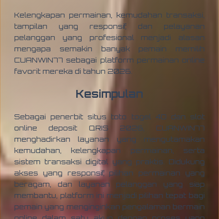
Kelengkapan permainan, kemudahan transaksi,
tampilan yang responsif, dan pelayanan
pelanggan yang profesional menjadi alasan
mengapa semakin banyak pemain memilih
CUANWIN77 sebagai platform permainan online
favorit mereka di tahun 2026.
Kesimpulan
Sebagai penerbit situs toto togel 4D dan slot
online deposit QRIS 2026, CUANWIN77
menghadirkan layanan yang mengutamakan
kemudahan, kelengkapan permainan, serta
sistem transaksi digital yang praktis. Didukung
akses yang responsif, pilihan permainan yang
beragam, dan layanan pelanggan yang siap
membantu, platform ini menjadi pilihan tepat bagi
pemain yang menginginkan pengalaman bermain
online dalam satu akun dengan proses yang