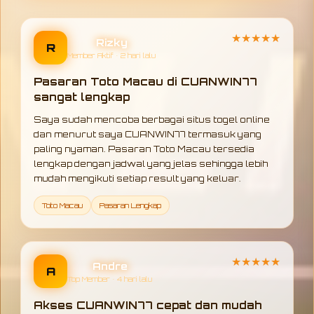
★★★★★
Rizky
R
Member Aktif • 2 hari lalu
Pasaran Toto Macau di CUANWIN77
sangat lengkap
Saya sudah mencoba berbagai situs togel online
dan menurut saya CUANWIN77 termasuk yang
paling nyaman. Pasaran Toto Macau tersedia
lengkap dengan jadwal yang jelas sehingga lebih
mudah mengikuti setiap result yang keluar.
Toto Macau
Pasaran Lengkap
★★★★★
Andre
A
Top Member • 4 hari lalu
Akses CUANWIN77 cepat dan mudah