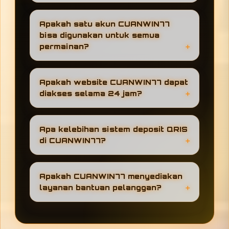
Apakah satu akun CUANWIN77
bisa digunakan untuk semua
permainan?
Apakah website CUANWIN77 dapat
diakses selama 24 jam?
Apa kelebihan sistem deposit QRIS
di CUANWIN77?
Apakah CUANWIN77 menyediakan
layanan bantuan pelanggan?