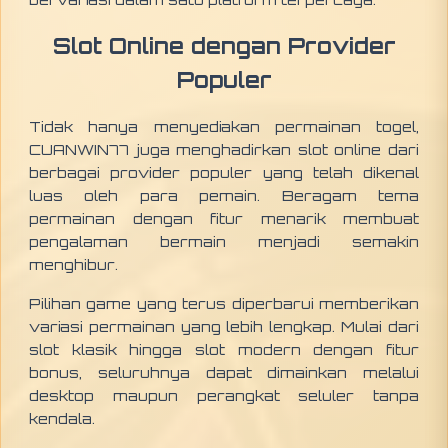
Slot Online dengan Provider
Populer
Tidak hanya menyediakan permainan togel,
CUANWIN77 juga menghadirkan slot online dari
berbagai provider populer yang telah dikenal
luas oleh para pemain. Beragam tema
permainan dengan fitur menarik membuat
pengalaman bermain menjadi semakin
menghibur.
Pilihan game yang terus diperbarui memberikan
variasi permainan yang lebih lengkap. Mulai dari
slot klasik hingga slot modern dengan fitur
bonus, seluruhnya dapat dimainkan melalui
desktop maupun perangkat seluler tanpa
kendala.