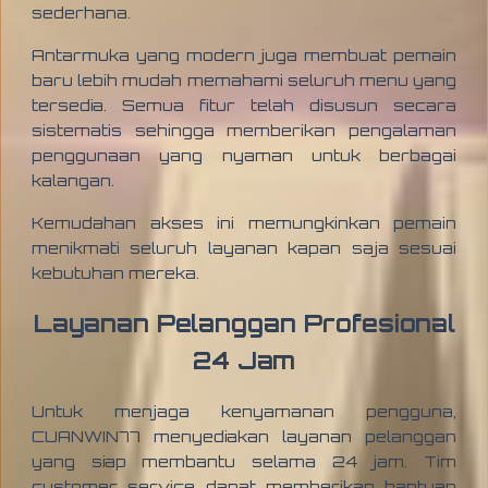
sederhana.
Antarmuka yang modern juga membuat pemain
baru lebih mudah memahami seluruh menu yang
tersedia. Semua fitur telah disusun secara
sistematis sehingga memberikan pengalaman
penggunaan yang nyaman untuk berbagai
kalangan.
Kemudahan akses ini memungkinkan pemain
menikmati seluruh layanan kapan saja sesuai
kebutuhan mereka.
Layanan Pelanggan Profesional
24 Jam
Untuk menjaga kenyamanan pengguna,
CUANWIN77 menyediakan layanan pelanggan
yang siap membantu selama 24 jam. Tim
customer service dapat memberikan bantuan