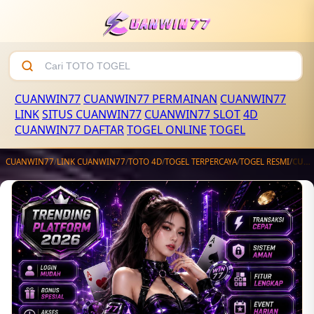
CUANWIN77
CUANWIN77 PERMAINAN
CUANWIN77
LINK
SITUS CUANWIN77
CUANWIN77 SLOT
4D
CUANWIN77 DAFTAR
TOGEL ONLINE
TOGEL
CUANWIN77
/
LINK CUANWIN77
/
TOTO 4D
/
TOGEL TERPERCAYA
/
TOGEL RESMI
/
CUANWIN77 | Alternatif Bandar Toto Online Terpercaya Dengan Result Tercepat