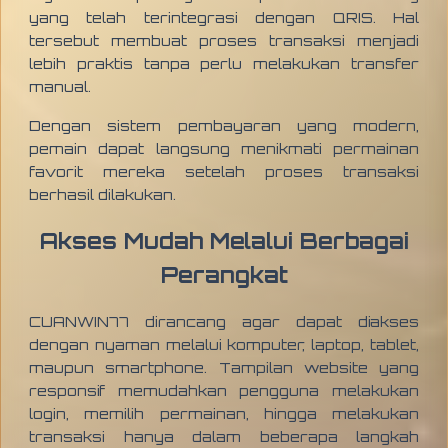
yang telah terintegrasi dengan QRIS. Hal
tersebut membuat proses transaksi menjadi
lebih praktis tanpa perlu melakukan transfer
manual.
Dengan sistem pembayaran yang modern,
pemain dapat langsung menikmati permainan
favorit mereka setelah proses transaksi
berhasil dilakukan.
Akses Mudah Melalui Berbagai
Perangkat
CUANWIN77 dirancang agar dapat diakses
dengan nyaman melalui komputer, laptop, tablet,
maupun smartphone. Tampilan website yang
responsif memudahkan pengguna melakukan
login, memilih permainan, hingga melakukan
transaksi hanya dalam beberapa langkah