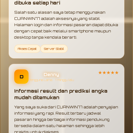
dibuka setiap hari
Salah satu alasan saya tetap menggunakan
CUANWIN77 adalah aksesnya yang stabil.
Halaman login dan informasi pasaran dapat dibuka
dengan cepat baik melalui smartphone maupun
desktop tanpa kendala berarti.
Akses Cepat
Server Stabil
★★★★★
Denny
D
Pengguna Lama • 1 minggu lalu
Informasi result dan prediksi angka
mudah ditemukan
Yang saya suka dari CUANWIN77 adalah penyajian
informasi yang rapi. Result terbaru jadwal
pasaran hingga berbagai informasi pendukung
tersedia dalam satu halaman sehingga lebih
praktis untuk diakses.