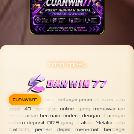
TOTO TOGEL
hadir sebagai penerbit situs toto
CUANWIN77
togel 4D dan slot online yang menawarkan
pengalaman bermain modern dengan dukungan
sistem deposit QRIS yang praktis. Melalui satu
platform, pemain dapat menikmati berbagai