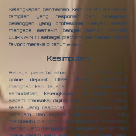
Kelengkapan permainan, kemudahan transaksi,
tampilan yang responsif, dan pelayanan
pelanggan yang profesional menjadi alasan
mengapa semakin banyak pemain memilih
CUANWIN77 sebagai platform permainan online
favorit mereka di tahun 2026.
Kesimpulan
Sebagai penerbit situs toto togel 4D dan slot
online deposit QRIS 2026, CUANWIN77
menghadirkan layanan yang mengutamakan
kemudahan, kelengkapan permainan, serta
sistem transaksi digital yang praktis. Didukung
akses yang responsif, pilihan permainan yang
beragam, dan layanan pelanggan yang siap
membantu, platform ini menjadi pilihan tepat bagi
pemain yang menginginkan pengalaman bermain
online dalam satu akun dengan proses yang