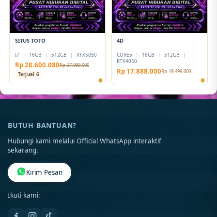
SITUS TOTO
4D
I7
|
16GB
|
512GB
|
RTX5050
CORE5
|
16GB
|
512GB
|
RTX4050
Rp 28.600.080
Rp 27.999.000
Rp 17.888.000
Rp 18.499.000
Terjual 6
BUTUH BANTUAN?
Hubungi kami melalui Official WhatsApp interaktif
sekarang.
Kirim Pesan
Ikuti kami: