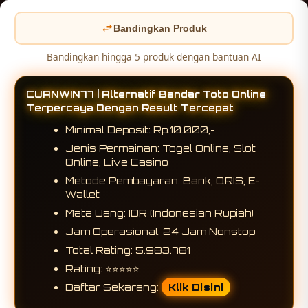
Bandingkan Produk
Bandingkan hingga 5 produk dengan bantuan AI
CUANWIN77 | Alternatif Bandar Toto Online
Terpercaya Dengan Result Tercepat
Minimal Deposit: Rp.10.000,-
Jenis Permainan: Togel Online, Slot
Online, Live Casino
Metode Pembayaran: Bank, QRIS, E-
Wallet
Mata Uang: IDR (Indonesian Rupiah)
Jam Operasional: 24 Jam Nonstop
Total Rating: 5.983.781
Rating: ⭐⭐⭐⭐⭐
Daftar Sekarang:
Klik Disini