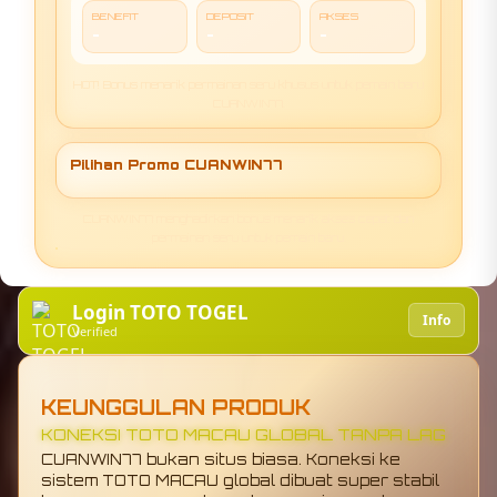
BENEFIT
DEPOSIT
AKSES
-
-
-
HOT! Bonus menarik permainan seru khusus untuk pemain baru
CUANWIN77.
Pilihan Promo CUANWIN77
CUANWIN77 menghadirkan bonus menarik akses cepat dan
permainan seru untuk pemain baru.
Login TOTO TOGEL
Info
Verified
KEUNGGULAN PRODUK
AKSES RESMI TANPA ARAH
MEMBINGUNGKAN
Nggak ada link berputar atau halaman aneh