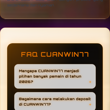
sederhana dan nyaman.
FAQ CUANWIN77
Mengapa CUANWIN77 menjadi
pilihan banyak pemain di tahun
2026?
Bagaimana cara melakukan deposit
di CUANWIN77?