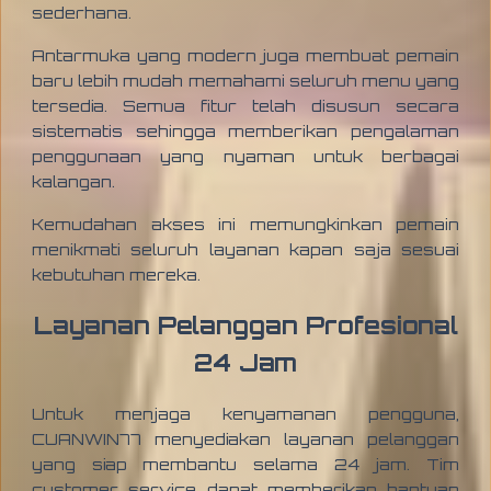
sederhana.
Antarmuka yang modern juga membuat pemain
baru lebih mudah memahami seluruh menu yang
tersedia. Semua fitur telah disusun secara
sistematis sehingga memberikan pengalaman
penggunaan yang nyaman untuk berbagai
kalangan.
Kemudahan akses ini memungkinkan pemain
menikmati seluruh layanan kapan saja sesuai
kebutuhan mereka.
Layanan Pelanggan Profesional
24 Jam
Untuk menjaga kenyamanan pengguna,
CUANWIN77 menyediakan layanan pelanggan
yang siap membantu selama 24 jam. Tim
customer service dapat memberikan bantuan