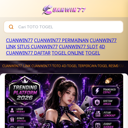
CUANWIN77
CUANWIN77 PERMAINAN
CUANWIN77
LINK
SITUS CUANWIN77
CUANWIN77 SLOT
4D
CUANWIN77 DAFTAR
TOGEL ONLINE
TOGEL
CUANWIN77
/
LINK CUANWIN77
/
TOTO 4D
/
TOGEL TERPERCAYA
/
TOGEL RESMI
/
CUANWIN77 | Alternatif Bandar Toto Online Terpercaya Dengan Result Tercepat