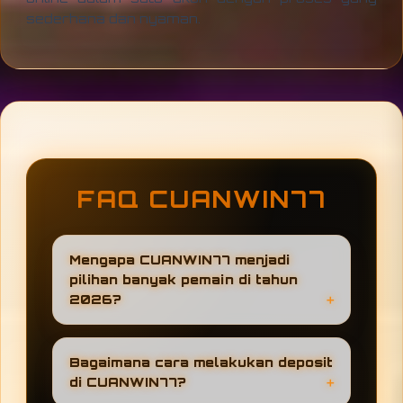
sederhana dan nyaman.
FAQ CUANWIN77
Mengapa CUANWIN77 menjadi
pilihan banyak pemain di tahun
2026?
Bagaimana cara melakukan deposit
di CUANWIN77?