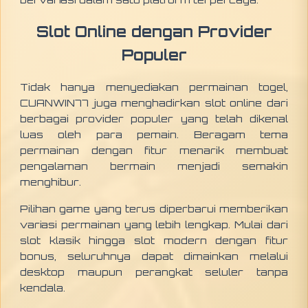
Slot Online dengan Provider
Populer
Tidak hanya menyediakan permainan togel,
CUANWIN77 juga menghadirkan slot online dari
berbagai provider populer yang telah dikenal
luas oleh para pemain. Beragam tema
permainan dengan fitur menarik membuat
pengalaman bermain menjadi semakin
menghibur.
Pilihan game yang terus diperbarui memberikan
variasi permainan yang lebih lengkap. Mulai dari
slot klasik hingga slot modern dengan fitur
bonus, seluruhnya dapat dimainkan melalui
desktop maupun perangkat seluler tanpa
kendala.