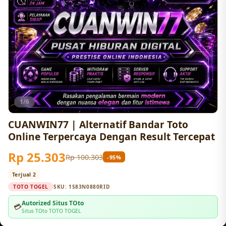
1/6
CUANWIN77 | Alternatif Bandar Toto
Online Terpercaya Dengan Result Tercepat
Rp 25.303
Rp 100.303
-95%
Terjual 2
TOTO TOGEL
SKU:
1S83N0880RID
Autorized Situs TOto
💳
Situs TOto TOTO TOGEL