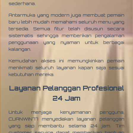
sederhana.
Antarmuka yang modern juga membuat pemain
baru lebih mudah memahami seluruh menu yang
tersedia. Semua fitur telah disusun secara
sistematis sehingga memberikan pengalaman
penggunaan yang nyaman untuk berbagai
kalangan.
Kemudahan akses ini memungkinkan pemain
menikmati seluruh layanan kapan saja sesuai
kebutuhan mereka.
Layanan Pelanggan Profesional
24 Jam
Untuk menjaga kenyamanan pengguna,
CUANWIN77 menyediakan layanan pelanggan
yang siap membantu selama 24 jam. Tim
customer service dapat memberikan bantuan