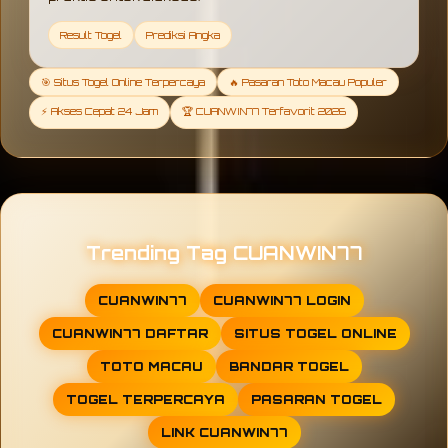
Result Togel
Prediksi Angka
🎯 Situs Togel Online Terpercaya
🔥 Pasaran Toto Macau Populer
⚡ Akses Cepat 24 Jam
🏆 CUANWIN77 Terfavorit 2026
Trending Tag CUANWIN77
CUANWIN77
CUANWIN77 LOGIN
CUANWIN77 DAFTAR
SITUS TOGEL ONLINE
TOTO MACAU
BANDAR TOGEL
TOGEL TERPERCAYA
PASARAN TOGEL
LINK CUANWIN77