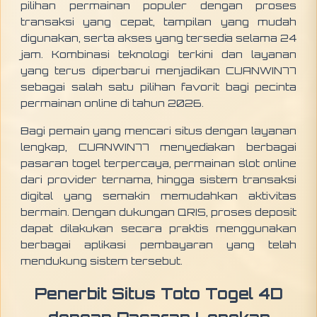
pilihan permainan populer dengan proses
transaksi yang cepat, tampilan yang mudah
digunakan, serta akses yang tersedia selama 24
jam. Kombinasi teknologi terkini dan layanan
yang terus diperbarui menjadikan CUANWIN77
sebagai salah satu pilihan favorit bagi pecinta
permainan online di tahun 2026.
Bagi pemain yang mencari situs dengan layanan
lengkap, CUANWIN77 menyediakan berbagai
pasaran togel terpercaya, permainan slot online
dari provider ternama, hingga sistem transaksi
digital yang semakin memudahkan aktivitas
bermain. Dengan dukungan QRIS, proses deposit
dapat dilakukan secara praktis menggunakan
berbagai aplikasi pembayaran yang telah
mendukung sistem tersebut.
Penerbit Situs Toto Togel 4D