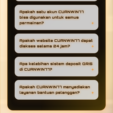
Apakah satu akun CUANWIN77
bisa digunakan untuk semua
permainan?
Apakah website CUANWIN77 dapat
diakses selama 24 jam?
Apa kelebihan sistem deposit QRIS
di CUANWIN77?
Apakah CUANWIN77 menyediakan
layanan bantuan pelanggan?