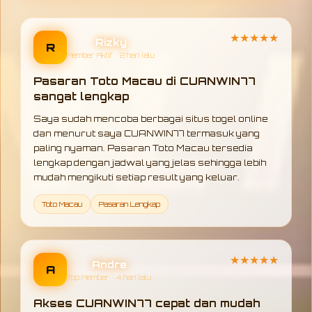
★★★★★
Rizky
R
Member Aktif • 2 hari lalu
Pasaran Toto Macau di CUANWIN77
sangat lengkap
Saya sudah mencoba berbagai situs togel online
dan menurut saya CUANWIN77 termasuk yang
paling nyaman. Pasaran Toto Macau tersedia
lengkap dengan jadwal yang jelas sehingga lebih
mudah mengikuti setiap result yang keluar.
Toto Macau
Pasaran Lengkap
★★★★★
Andre
A
Top Member • 4 hari lalu
Akses CUANWIN77 cepat dan mudah