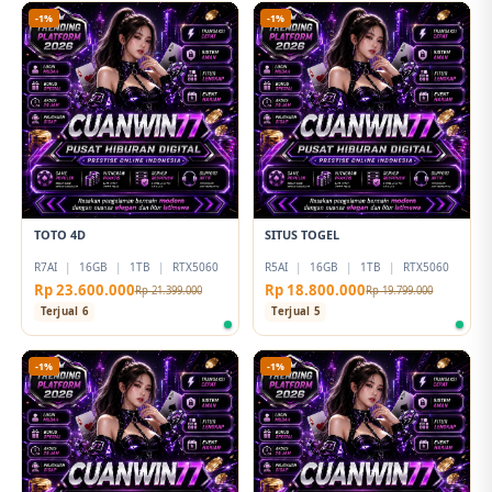
-1%
-1%
TOTO 4D
SITUS TOGEL
R7AI
|
16GB
|
1TB
|
RTX5060
R5AI
|
16GB
|
1TB
|
RTX5060
Rp 23.600.000
Rp 18.800.000
Rp 21.399.000
Rp 19.799.000
Terjual 6
Terjual 5
-1%
-1%