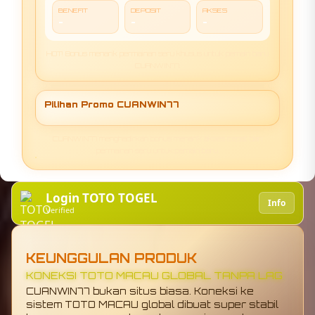
BENEFIT
DEPOSIT
AKSES
-
-
-
HOT! Bonus menarik permainan seru khusus untuk pemain baru
CUANWIN77.
Pilihan Promo CUANWIN77
CUANWIN77 menghadirkan bonus menarik akses cepat dan
permainan seru untuk pemain baru.
Login TOTO TOGEL
Info
Verified
KEUNGGULAN PRODUK
AKSES RESMI TANPA ARAH
MEMBINGUNGKAN
Nggak ada link berputar atau halaman aneh