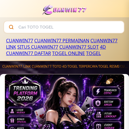
CUANWIN77
CUANWIN77 PERMAINAN
CUANWIN77
LINK
SITUS CUANWIN77
CUANWIN77 SLOT
4D
CUANWIN77 DAFTAR
TOGEL ONLINE
TOGEL
CUANWIN77
/
LINK CUANWIN77
/
TOTO 4D
/
TOGEL TERPERCAYA
/
TOGEL RESMI
/
CUANWIN77 | Alternatif Bandar Toto Online Terpercaya Dengan Result Tercepat