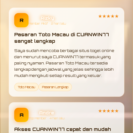
★★★★★
Rizky
R
Member Aktif • 2 hari lalu
Pasaran Toto Macau di CUANWIN77
sangat lengkap
Saya sudah mencoba berbagai situs togel online
dan menurut saya CUANWIN77 termasuk yang
paling nyaman. Pasaran Toto Macau tersedia
lengkap dengan jadwal yang jelas sehingga lebih
mudah mengikuti setiap result yang keluar.
Toto Macau
Pasaran Lengkap
★★★★★
Andre
A
Top Member • 4 hari lalu
Akses CUANWIN77 cepat dan mudah