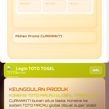
BENEFIT
DEPOSIT
AKSES
-
-
-
HOT! Bonus menarik permainan seru khusus untuk pemain baru
CUANWIN77.
Pilihan Promo CUANWIN77
CUANWIN77 menghadirkan bonus menarik akses cepat dan
permainan seru untuk pemain baru.
Login TOTO TOGEL
Info
Verified
KEUNGGULAN PRODUK
KONEKSI TOTO MACAU GLOBAL TANPA LAG
CUANWIN77 bukan situs biasa. Koneksi ke
sistem TOTO MACAU global dibuat super stabil