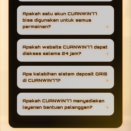
Apakah satu akun CUANWIN77
bisa digunakan untuk semua
permainan?
Apakah website CUANWIN77 dapat
diakses selama 24 jam?
Apa kelebihan sistem deposit QRIS
di CUANWIN77?
Apakah CUANWIN77 menyediakan
layanan bantuan pelanggan?