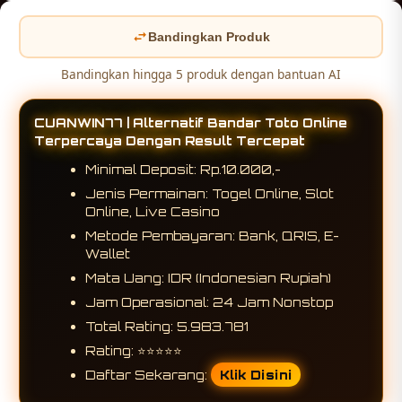
Bandingkan Produk
Bandingkan hingga 5 produk dengan bantuan AI
CUANWIN77 | Alternatif Bandar Toto Online
Terpercaya Dengan Result Tercepat
Minimal Deposit: Rp.10.000,-
Jenis Permainan: Togel Online, Slot
Online, Live Casino
Metode Pembayaran: Bank, QRIS, E-
Wallet
Mata Uang: IDR (Indonesian Rupiah)
Jam Operasional: 24 Jam Nonstop
Total Rating: 5.983.781
Rating: ⭐⭐⭐⭐⭐
Daftar Sekarang:
Klik Disini