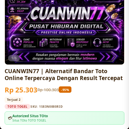
1/6
CUANWIN77 | Alternatif Bandar Toto
Online Terpercaya Dengan Result Tercepat
Rp 25.303
Rp 100.303
-95%
Terjual 2
TOTO TOGEL
SKU:
1S83N0880RID
Autorized Situs TOto
💳
Situs TOto TOTO TOGEL