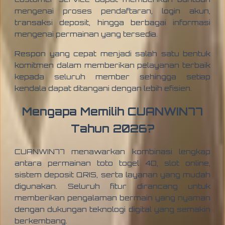
mengenai proses pendaftaran, login akun,
transaksi deposit, hingga berbagai informasi
mengenai permainan yang tersedia.
Respon yang cepat menjadi salah satu bentuk
komitmen dalam memberikan pelayanan terbaik
kepada seluruh member sehingga setiap
kendala dapat ditangani dengan lebih efisien.
Mengapa Memilih CUANWIN77
Tahun 2026?
CUANWIN77 menawarkan kombinasi lengkap
antara permainan toto togel 4D, slot online,
sistem deposit QRIS, serta layanan yang mudah
digunakan. Seluruh fitur dirancang untuk
memberikan pengalaman bermain yang nyaman
dengan dukungan teknologi digital yang semakin
berkembang.