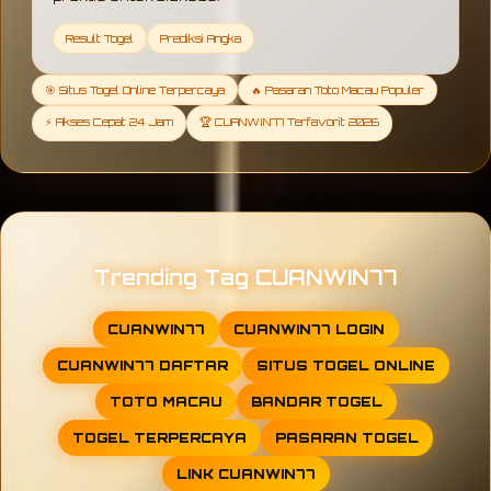
Result Togel
Prediksi Angka
🎯 Situs Togel Online Terpercaya
🔥 Pasaran Toto Macau Populer
⚡ Akses Cepat 24 Jam
🏆 CUANWIN77 Terfavorit 2026
Trending Tag CUANWIN77
CUANWIN77
CUANWIN77 LOGIN
CUANWIN77 DAFTAR
SITUS TOGEL ONLINE
TOTO MACAU
BANDAR TOGEL
TOGEL TERPERCAYA
PASARAN TOGEL
LINK CUANWIN77