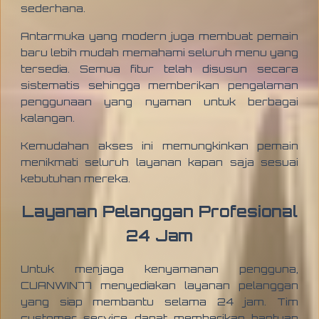
sederhana.
Antarmuka yang modern juga membuat pemain
baru lebih mudah memahami seluruh menu yang
tersedia. Semua fitur telah disusun secara
sistematis sehingga memberikan pengalaman
penggunaan yang nyaman untuk berbagai
kalangan.
Kemudahan akses ini memungkinkan pemain
menikmati seluruh layanan kapan saja sesuai
kebutuhan mereka.
Layanan Pelanggan Profesional
24 Jam
Untuk menjaga kenyamanan pengguna,
CUANWIN77 menyediakan layanan pelanggan
yang siap membantu selama 24 jam. Tim
customer service dapat memberikan bantuan