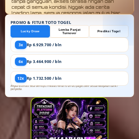
yang bikin bingung. CUANWIN77 kasih jalur
akses langsung ke sistem utama tanpa ribet.
Semua transparan, jelas, dan aman buat
pengguna yang pengen masuk ke platform
PROMO & FITUR TOTO TOGEL
tanpa distraksi.
Lomba Panjat
Lucky Draw
Prediksi Togel
Turnover
3x
Rp 6.929.700 / bln
6x
Rp 3.464.900 / bln
12x
Rp 1.732.500 / bln
Angka estimasi. Bisa berhttps://healacl-what-is-an-acl.pages.dev/ sesuai kebijakan bank /
penyedia.