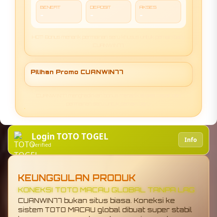
BENEFIT
DEPOSIT
AKSES
-
-
-
HOT! Bonus menarik permainan seru khusus untuk pemain baru
CUANWIN77.
Pilihan Promo CUANWIN77
CUANWIN77 menghadirkan bonus menarik akses cepat dan
permainan seru untuk pemain baru.
Login TOTO TOGEL
Info
Verified
KEUNGGULAN PRODUK
AKSES RESMI TANPA ARAH
MEMBINGUNGKAN
Nggak ada link berputar atau halaman aneh