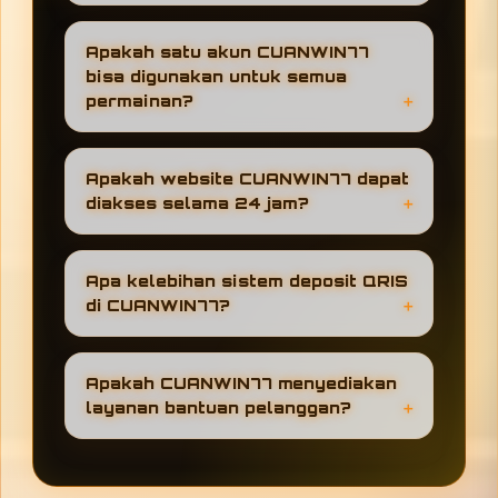
Apakah satu akun CUANWIN77
bisa digunakan untuk semua
permainan?
Apakah website CUANWIN77 dapat
diakses selama 24 jam?
Apa kelebihan sistem deposit QRIS
di CUANWIN77?
Apakah CUANWIN77 menyediakan
layanan bantuan pelanggan?