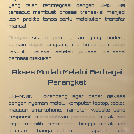
yang telah terintegrasi dengan QRIS. Hal
tersebut membuat proses transaksi menjadi
lebih praktis tanpa perlu melakukan transfer
manual.
Dengan sistem pembayaran yang modern,
pemain dapat langsung menikmati permainan
favorit mereka setelah proses transaksi
berhasil dilakukan.
Akses Mudah Melalui Berbagai
Perangkat
CUANWIN77 dirancang agar dapat diakses
dengan nyaman melalui komputer, laptop, tablet,
maupun smartphone. Tampilan website yang
responsif memudahkan pengguna melakukan
login, memilih permainan, hingga melakukan
transaksi hanya dalam beberapa langkah