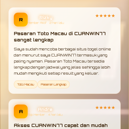
★★★★★
Rizky
R
Member Aktif • 2 hari lalu
Pasaran Toto Macau di CUANWIN77
sangat lengkap
Saya sudah mencoba berbagai situs togel online
dan menurut saya CUANWIN77 termasuk yang
paling nyaman. Pasaran Toto Macau tersedia
lengkap dengan jadwal yang jelas sehingga lebih
mudah mengikuti setiap result yang keluar.
Toto Macau
Pasaran Lengkap
★★★★★
Andre
A
Top Member • 4 hari lalu
Akses CUANWIN77 cepat dan mudah