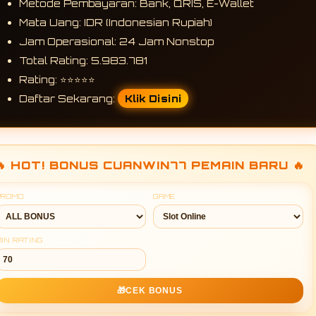
Metode Pembayaran: Bank, QRIS, E-Wallet
Mata Uang: IDR (Indonesian Rupiah)
Jam Operasional: 24 Jam Nonstop
Total Rating: 5.983.781
Rating: ⭐⭐⭐⭐⭐
Daftar Sekarang:
Klik Disini
🔥 HOT! BONUS CUANWIN77 PEMAIN BARU 🔥
PROMO
GAME
MIN RATING
🎁
CEK BONUS