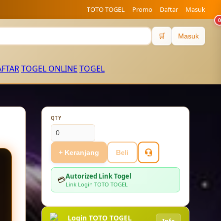
TOTO TOGEL
Promo
Daftar
Masuk
0
🛒
Masuk
FTAR
TOGEL ONLINE
TOGEL
QTY
+ Keranjang
Beli
Autorized Link Togel
💳
Link Login TOTO TOGEL
Login TOTO TOGEL