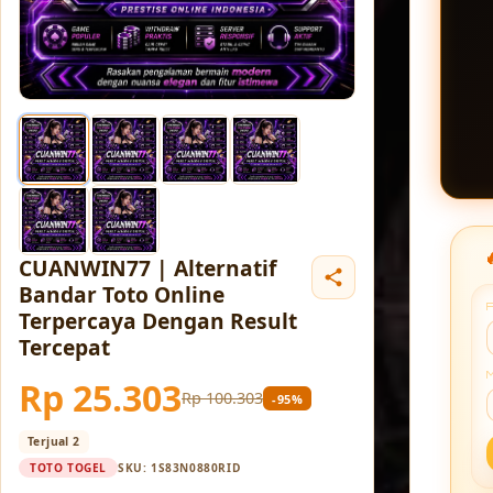
CUANWIN77 | Alternatif
Bandar Toto Online
Terpercaya Dengan Result
Tercepat
Rp 25.303
Rp 100.303
-95%
Terjual 2
TOTO TOGEL
SKU:
1S83N0880RID