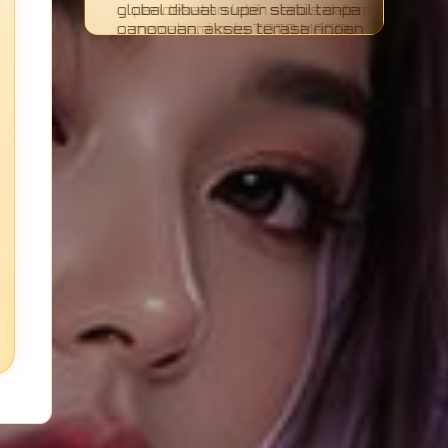
bingung. CUANWIN77 kasih jalur
akses langsung ke sistem utama
tanpa ribet. Semua transparan,
jelas, dan aman buat pengguna
yang pengen masuk ke platform
tanpa distraksi.