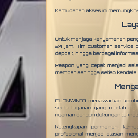
Kemudahan akses ini memungkink
Lay
Untuk menjaga kenyamanan peng
24 jam. Tim customer service d
deposit, hingga berbagai informa
Respon yang cepat menjadi sal
member sehingga setiap kendala da
Menga
CUANWIN77 menawarkan kombinasi
serta layanan yang mudah digu
nyaman dengan dukungan teknolog
Kelengkapan permainan, kemud
profesional menjadi alasan me