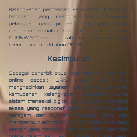
Kelengkapan permainan, kemudahan transaksi,
tampilan yang responsif, dan pelayanan
pelanggan yang profesional menjadi alasan
mengapa semakin banyak pemain memilih
CUANWIN77 sebagai platform permainan online
favorit mereka di tahun 2026.
Kesimpulan
Sebagai penerbit situs toto togel 4D dan slot
online deposit QRIS 2026, CUANWIN77
menghadirkan layanan yang mengutamakan
kemudahan, kelengkapan permainan, serta
sistem transaksi digital yang praktis. Didukung
akses yang responsif, pilihan permainan yang
beragam, dan layanan pelanggan yang siap
membantu, platform ini menjadi pilihan tepat bagi
pemain yang menginginkan pengalaman bermain
online dalam satu akun dengan proses yang