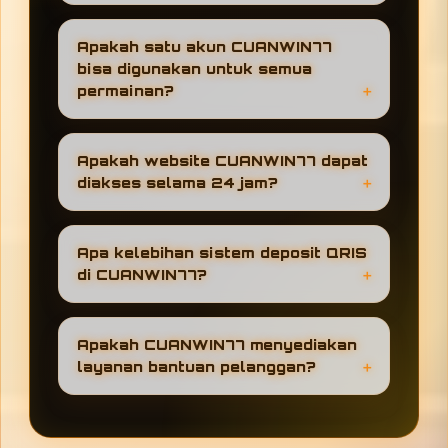
Apakah satu akun CUANWIN77
bisa digunakan untuk semua
permainan?
Apakah website CUANWIN77 dapat
diakses selama 24 jam?
Apa kelebihan sistem deposit QRIS
di CUANWIN77?
Apakah CUANWIN77 menyediakan
layanan bantuan pelanggan?