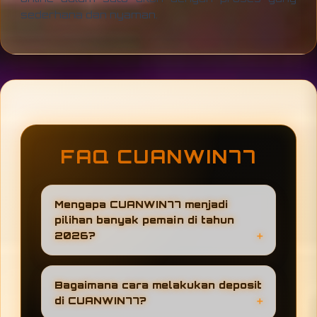
sederhana dan nyaman.
FAQ CUANWIN77
Mengapa CUANWIN77 menjadi
pilihan banyak pemain di tahun
2026?
Bagaimana cara melakukan deposit
di CUANWIN77?