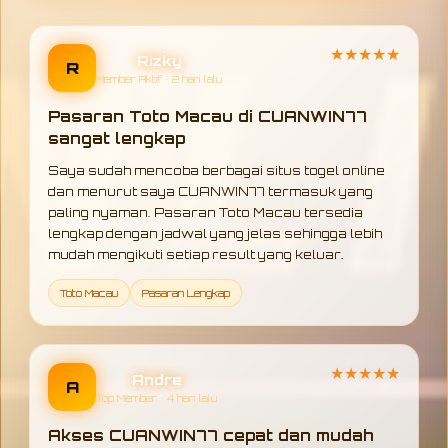
★★★★★
Rizky
R
Member Aktif • 2 hari lalu
Pasaran Toto Macau di CUANWIN77
sangat lengkap
Saya sudah mencoba berbagai situs togel online
dan menurut saya CUANWIN77 termasuk yang
paling nyaman. Pasaran Toto Macau tersedia
lengkap dengan jadwal yang jelas sehingga lebih
mudah mengikuti setiap result yang keluar.
Toto Macau
Pasaran Lengkap
★★★★★
Andre
A
Top Member • 4 hari lalu
Akses CUANWIN77 cepat dan mudah