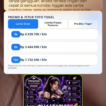
yang bikin bingung. CUANWIN77 kasih jalur
akses langsung ke sistem utama tanpa ribet.
Semua transparan, jelas, dan aman buat
pengguna yang pengen masuk ke platform
PROMO & FITUR TOTO TOGEL
tanpa distraksi.
Lomba Panjat
Lucky Draw
Prediksi Togel
Turnover
3x
Rp 6.929.700 / bln
6x
Rp 3.464.900 / bln
12x
Rp 1.732.500 / bln
Angka estimasi. Bisa berhttps://healacl-what-is-an-acl.pages.dev/ sesuai kebijakan bank /
penyedia.