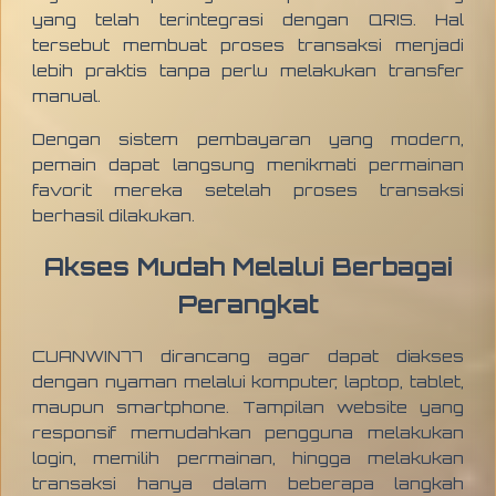
yang telah terintegrasi dengan QRIS. Hal
tersebut membuat proses transaksi menjadi
lebih praktis tanpa perlu melakukan transfer
manual.
Dengan sistem pembayaran yang modern,
pemain dapat langsung menikmati permainan
favorit mereka setelah proses transaksi
berhasil dilakukan.
Akses Mudah Melalui Berbagai
Perangkat
CUANWIN77 dirancang agar dapat diakses
dengan nyaman melalui komputer, laptop, tablet,
maupun smartphone. Tampilan website yang
responsif memudahkan pengguna melakukan
login, memilih permainan, hingga melakukan
transaksi hanya dalam beberapa langkah