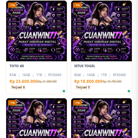
-1%
-1%
TOTO 4D
SITUS TOGEL
R7AI
|
16GB
|
1TB
|
RTX5060
R5AI
|
16GB
|
1TB
|
RTX5060
Rp 23.600.000
Rp 18.800.000
Rp 21.399.000
Rp 19.799.000
Terjual 6
Terjual 5
-1%
-1%