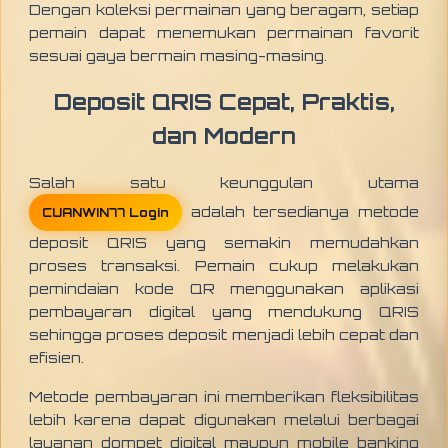
Dengan koleksi permainan yang beragam, setiap
pemain dapat menemukan permainan favorit
sesuai gaya bermain masing-masing.
Deposit QRIS Cepat, Praktis,
dan Modern
Salah satu keunggulan utama
adalah tersedianya metode
CUANWIN77 Login
deposit QRIS yang semakin memudahkan
proses transaksi. Pemain cukup melakukan
pemindaian kode QR menggunakan aplikasi
pembayaran digital yang mendukung QRIS
sehingga proses deposit menjadi lebih cepat dan
efisien.
Metode pembayaran ini memberikan fleksibilitas
lebih karena dapat digunakan melalui berbagai
layanan dompet digital maupun mobile banking