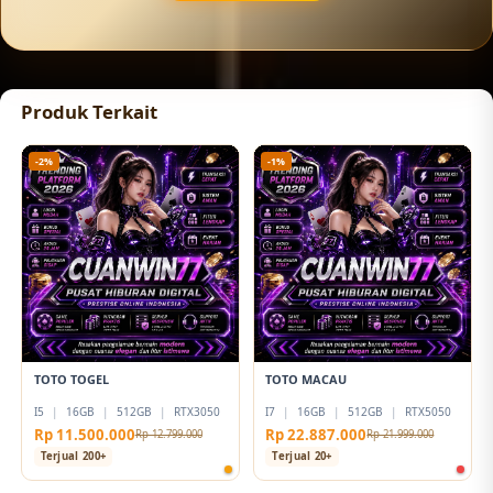
Produk Terkait
-2%
-1%
TOTO TOGEL
TOTO MACAU
I5
|
16GB
|
512GB
|
RTX3050
I7
|
16GB
|
512GB
|
RTX5050
Rp 11.500.000
Rp 22.887.000
Rp 12.799.000
Rp 21.999.000
Terjual 200+
Terjual 20+