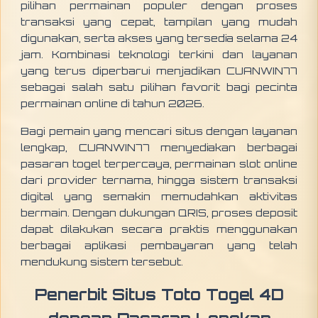
pilihan permainan populer dengan proses
transaksi yang cepat, tampilan yang mudah
digunakan, serta akses yang tersedia selama 24
jam. Kombinasi teknologi terkini dan layanan
yang terus diperbarui menjadikan CUANWIN77
sebagai salah satu pilihan favorit bagi pecinta
permainan online di tahun 2026.
Bagi pemain yang mencari situs dengan layanan
lengkap, CUANWIN77 menyediakan berbagai
pasaran togel terpercaya, permainan slot online
dari provider ternama, hingga sistem transaksi
digital yang semakin memudahkan aktivitas
bermain. Dengan dukungan QRIS, proses deposit
dapat dilakukan secara praktis menggunakan
berbagai aplikasi pembayaran yang telah
mendukung sistem tersebut.
Penerbit Situs Toto Togel 4D