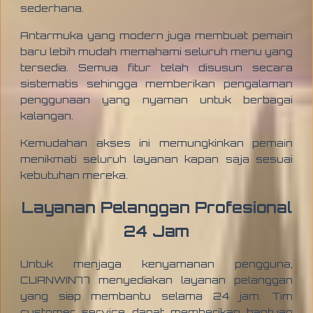
sederhana.
Antarmuka yang modern juga membuat pemain
baru lebih mudah memahami seluruh menu yang
tersedia. Semua fitur telah disusun secara
sistematis sehingga memberikan pengalaman
penggunaan yang nyaman untuk berbagai
kalangan.
Kemudahan akses ini memungkinkan pemain
menikmati seluruh layanan kapan saja sesuai
kebutuhan mereka.
Layanan Pelanggan Profesional
24 Jam
Untuk menjaga kenyamanan pengguna,
CUANWIN77 menyediakan layanan pelanggan
yang siap membantu selama 24 jam. Tim
customer service dapat memberikan bantuan