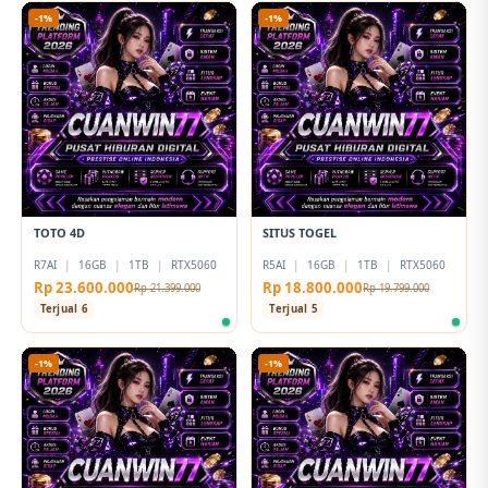
-1%
-1%
TOTO 4D
SITUS TOGEL
R7AI
|
16GB
|
1TB
|
RTX5060
R5AI
|
16GB
|
1TB
|
RTX5060
Rp 23.600.000
Rp 18.800.000
Rp 21.399.000
Rp 19.799.000
Terjual 6
Terjual 5
-1%
-1%