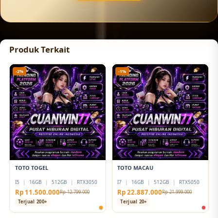
Produk Terkait
-2%
-1%
TOTO TOGEL
TOTO MACAU
I5
|
16GB
|
512GB
|
RTX3050
I7
|
16GB
|
512GB
|
RTX5050
Rp 11.500.000
Rp 22.887.000
Rp 12.799.000
Rp 21.999.000
Terjual 200+
Terjual 20+