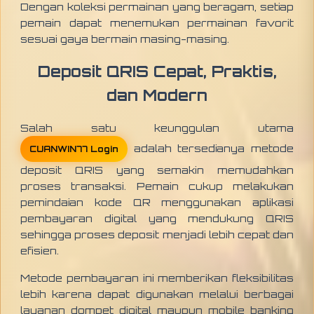
Dengan koleksi permainan yang beragam, setiap
pemain dapat menemukan permainan favorit
sesuai gaya bermain masing-masing.
Deposit QRIS Cepat, Praktis,
dan Modern
Salah satu keunggulan utama
adalah tersedianya metode
CUANWIN77 Login
deposit QRIS yang semakin memudahkan
proses transaksi. Pemain cukup melakukan
pemindaian kode QR menggunakan aplikasi
pembayaran digital yang mendukung QRIS
sehingga proses deposit menjadi lebih cepat dan
efisien.
Metode pembayaran ini memberikan fleksibilitas
lebih karena dapat digunakan melalui berbagai
layanan dompet digital maupun mobile banking