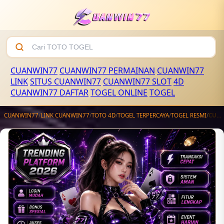
CUANWIN77
CUANWIN77 PERMAINAN
CUANWIN77
LINK
SITUS CUANWIN77
CUANWIN77 SLOT
4D
CUANWIN77 DAFTAR
TOGEL ONLINE
TOGEL
CUANWIN77
/
LINK CUANWIN77
/
TOTO 4D
/
TOGEL TERPERCAYA
/
TOGEL RESMI
/
CUANWIN77 | Alternatif Bandar Toto Online Terpercaya Dengan Result Tercepat