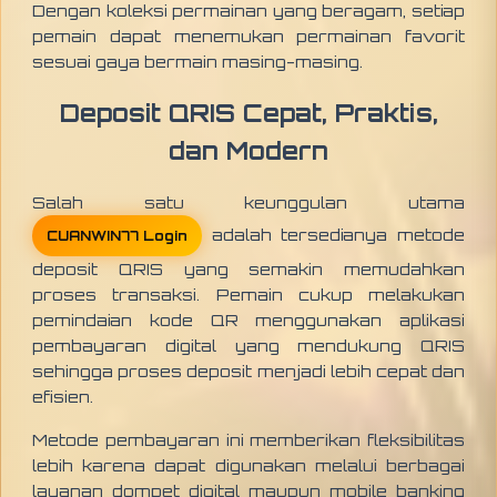
Dengan koleksi permainan yang beragam, setiap
pemain dapat menemukan permainan favorit
sesuai gaya bermain masing-masing.
Deposit QRIS Cepat, Praktis,
dan Modern
Salah satu keunggulan utama
adalah tersedianya metode
CUANWIN77 Login
deposit QRIS yang semakin memudahkan
proses transaksi. Pemain cukup melakukan
pemindaian kode QR menggunakan aplikasi
pembayaran digital yang mendukung QRIS
sehingga proses deposit menjadi lebih cepat dan
efisien.
Metode pembayaran ini memberikan fleksibilitas
lebih karena dapat digunakan melalui berbagai
layanan dompet digital maupun mobile banking