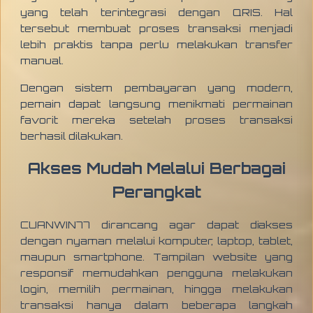
yang telah terintegrasi dengan QRIS. Hal
tersebut membuat proses transaksi menjadi
lebih praktis tanpa perlu melakukan transfer
manual.
Dengan sistem pembayaran yang modern,
pemain dapat langsung menikmati permainan
favorit mereka setelah proses transaksi
berhasil dilakukan.
Akses Mudah Melalui Berbagai
Perangkat
CUANWIN77 dirancang agar dapat diakses
dengan nyaman melalui komputer, laptop, tablet,
maupun smartphone. Tampilan website yang
responsif memudahkan pengguna melakukan
login, memilih permainan, hingga melakukan
transaksi hanya dalam beberapa langkah