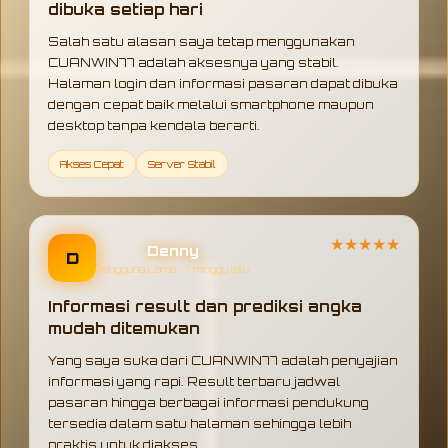
dibuka setiap hari
Salah satu alasan saya tetap menggunakan
CUANWIN77 adalah aksesnya yang stabil.
Halaman login dan informasi pasaran dapat dibuka
dengan cepat baik melalui smartphone maupun
desktop tanpa kendala berarti.
Akses Cepat
Server Stabil
★★★★★
Denny
D
Pengguna Lama • 1 minggu lalu
Informasi result dan prediksi angka
mudah ditemukan
Yang saya suka dari CUANWIN77 adalah penyajian
informasi yang rapi. Result terbaru jadwal
pasaran hingga berbagai informasi pendukung
tersedia dalam satu halaman sehingga lebih
praktis untuk diakses.