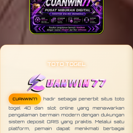
TOTO TOGEL
hadir sebagai penerbit situs toto
CUANWIN77
togel 4D dan slot online yang menawarkan
pengalaman bermain modern dengan dukungan
sistem deposit QRIS yang praktis. Melalui satu
platform, pemain dapat menikmati berbagai