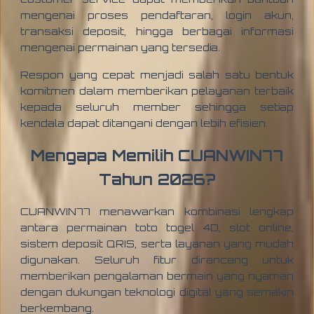
mengenai proses pendaftaran, login akun,
transaksi deposit, hingga berbagai informasi
mengenai permainan yang tersedia.
Respon yang cepat menjadi salah satu bentuk
komitmen dalam memberikan pelayanan terbaik
kepada seluruh member sehingga setiap
kendala dapat ditangani dengan lebih efisien.
Mengapa Memilih CUANWIN77
Tahun 2026?
CUANWIN77 menawarkan kombinasi lengkap
antara permainan toto togel 4D, slot online,
sistem deposit QRIS, serta layanan yang mudah
digunakan. Seluruh fitur dirancang untuk
memberikan pengalaman bermain yang nyaman
dengan dukungan teknologi digital yang semakin
berkembang.