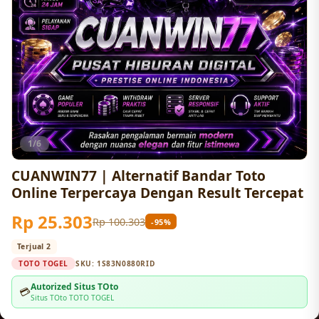
1/6
CUANWIN77 | Alternatif Bandar Toto
Online Terpercaya Dengan Result Tercepat
Rp 25.303
Rp 100.303
-95%
Terjual 2
TOTO TOGEL
SKU:
1S83N0880RID
Autorized Situs TOto
💳
Situs TOto TOTO TOGEL