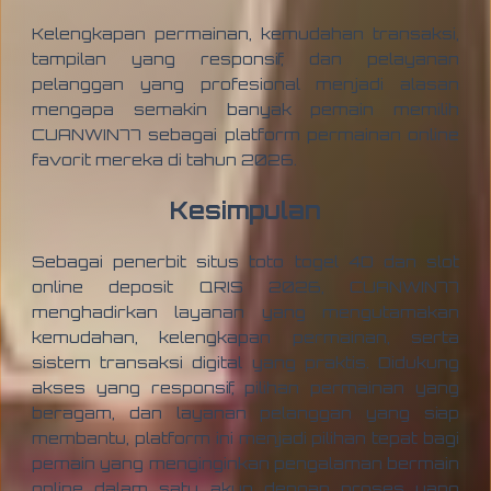
Kelengkapan permainan, kemudahan transaksi,
tampilan yang responsif, dan pelayanan
pelanggan yang profesional menjadi alasan
mengapa semakin banyak pemain memilih
CUANWIN77 sebagai platform permainan online
favorit mereka di tahun 2026.
Kesimpulan
Sebagai penerbit situs toto togel 4D dan slot
online deposit QRIS 2026, CUANWIN77
menghadirkan layanan yang mengutamakan
kemudahan, kelengkapan permainan, serta
sistem transaksi digital yang praktis. Didukung
akses yang responsif, pilihan permainan yang
beragam, dan layanan pelanggan yang siap
membantu, platform ini menjadi pilihan tepat bagi
pemain yang menginginkan pengalaman bermain
online dalam satu akun dengan proses yang