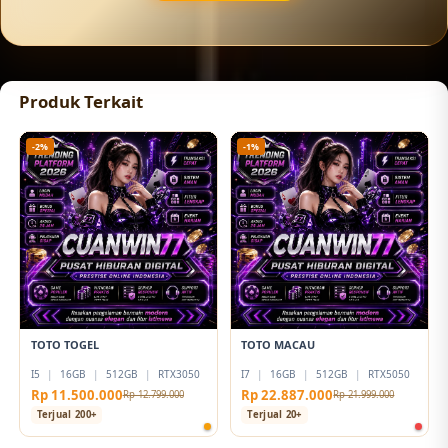
Produk Terkait
-2%
-1%
TOTO TOGEL
TOTO MACAU
I5
|
16GB
|
512GB
|
RTX3050
I7
|
16GB
|
512GB
|
RTX5050
Rp 11.500.000
Rp 22.887.000
Rp 12.799.000
Rp 21.999.000
Terjual 200+
Terjual 20+