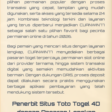
pilihan permainan populer dengan proses
transaksi yang cepat, tampilan yang mudah
digunakan, serta akses yang tersedia selama 24
jam. Kombinasi teknologi terkini dan layanan
yang terus diperbarui menjadikan CUANWIN77
sebagai salah satu pilihan favorit bagi pecinta
permainan online di tahun 2026.
Bagi pemain yang mencari situs dengan layanan
lengkap, CUANWIN77 menyediakan berbagai
pasaran togel terpercaya, permainan slot online
dari provider ternama, hingga sistem transaksi
digital yang semakin memudahkan aktivitas
bermain. Dengan dukungan QRIS, proses deposit
dapat dilakukan secara praktis menggunakan
berbagai aplikasi pembayaran yang telah
mendukung sistem tersebut.
Penerbit Situs Toto Togel 4D