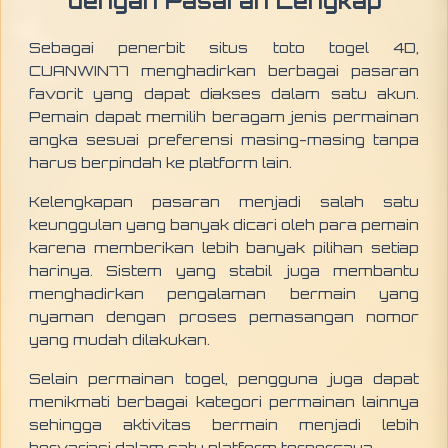
dengan Pasaran Lengkap
Sebagai penerbit situs toto togel 4D,
CUANWIN77 menghadirkan berbagai pasaran
favorit yang dapat diakses dalam satu akun.
Pemain dapat memilih beragam jenis permainan
angka sesuai preferensi masing-masing tanpa
harus berpindah ke platform lain.
Kelengkapan pasaran menjadi salah satu
keunggulan yang banyak dicari oleh para pemain
karena memberikan lebih banyak pilihan setiap
harinya. Sistem yang stabil juga membantu
menghadirkan pengalaman bermain yang
nyaman dengan proses pemasangan nomor
yang mudah dilakukan.
Selain permainan togel, pengguna juga dapat
menikmati berbagai kategori permainan lainnya
sehingga aktivitas bermain menjadi lebih
bervariasi dalam satu platform terpercaya.