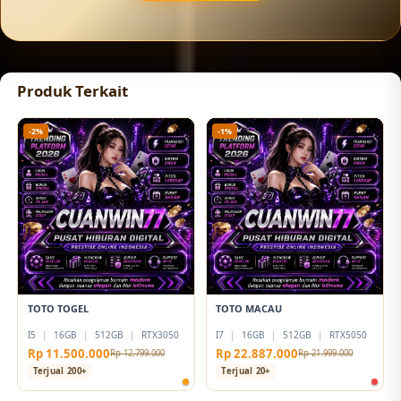
Produk Terkait
-2%
-1%
TOTO TOGEL
TOTO MACAU
I5
|
16GB
|
512GB
|
RTX3050
I7
|
16GB
|
512GB
|
RTX5050
Rp 11.500.000
Rp 22.887.000
Rp 12.799.000
Rp 21.999.000
Terjual 200+
Terjual 20+