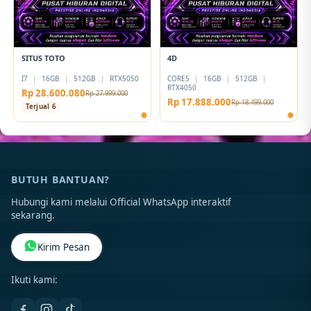
SITUS TOTO
4D
I7
|
16GB
|
512GB
|
RTX5050
CORE5
|
16GB
|
512GB
|
RTX4050
Rp 28.600.080
Rp 27.999.000
Rp 17.888.000
Rp 18.499.000
Terjual 6
BUTUH BANTUAN?
Hubungi kami melalui Official WhatsApp interaktif
sekarang.
Kirim Pesan
Ikuti kami: