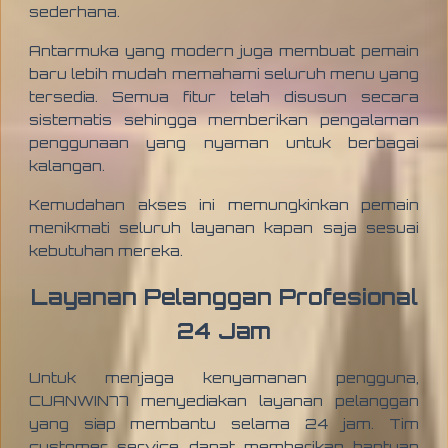
sederhana.
Antarmuka yang modern juga membuat pemain
baru lebih mudah memahami seluruh menu yang
tersedia. Semua fitur telah disusun secara
sistematis sehingga memberikan pengalaman
penggunaan yang nyaman untuk berbagai
kalangan.
Kemudahan akses ini memungkinkan pemain
menikmati seluruh layanan kapan saja sesuai
kebutuhan mereka.
Layanan Pelanggan Profesional
24 Jam
Untuk menjaga kenyamanan pengguna,
CUANWIN77 menyediakan layanan pelanggan
yang siap membantu selama 24 jam. Tim
customer service dapat memberikan bantuan