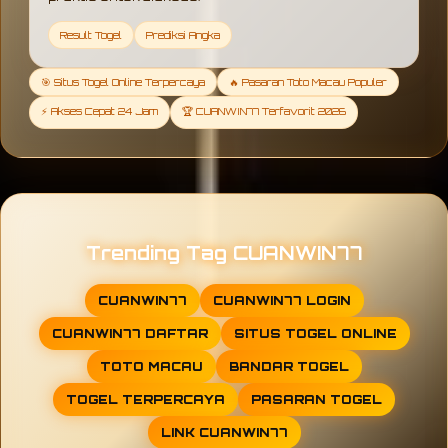
Result Togel
Prediksi Angka
🎯 Situs Togel Online Terpercaya
🔥 Pasaran Toto Macau Populer
⚡ Akses Cepat 24 Jam
🏆 CUANWIN77 Terfavorit 2026
Trending Tag CUANWIN77
CUANWIN77
CUANWIN77 LOGIN
CUANWIN77 DAFTAR
SITUS TOGEL ONLINE
TOTO MACAU
BANDAR TOGEL
TOGEL TERPERCAYA
PASARAN TOGEL
LINK CUANWIN77