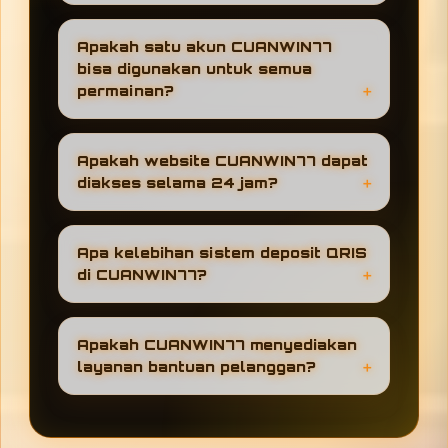
Apakah satu akun CUANWIN77
bisa digunakan untuk semua
permainan?
Apakah website CUANWIN77 dapat
diakses selama 24 jam?
Apa kelebihan sistem deposit QRIS
di CUANWIN77?
Apakah CUANWIN77 menyediakan
layanan bantuan pelanggan?