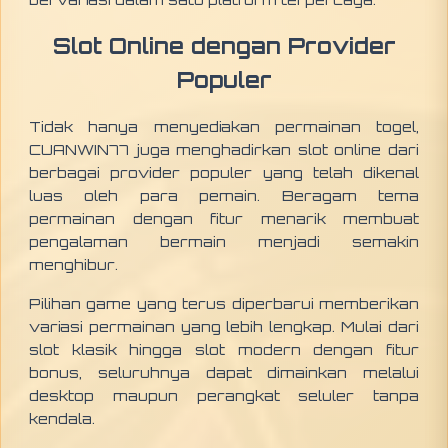
Slot Online dengan Provider
Populer
Tidak hanya menyediakan permainan togel,
CUANWIN77 juga menghadirkan slot online dari
berbagai provider populer yang telah dikenal
luas oleh para pemain. Beragam tema
permainan dengan fitur menarik membuat
pengalaman bermain menjadi semakin
menghibur.
Pilihan game yang terus diperbarui memberikan
variasi permainan yang lebih lengkap. Mulai dari
slot klasik hingga slot modern dengan fitur
bonus, seluruhnya dapat dimainkan melalui
desktop maupun perangkat seluler tanpa
kendala.