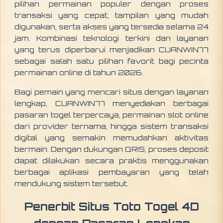
pilihan permainan populer dengan proses
transaksi yang cepat, tampilan yang mudah
digunakan, serta akses yang tersedia selama 24
jam. Kombinasi teknologi terkini dan layanan
yang terus diperbarui menjadikan CUANWIN77
sebagai salah satu pilihan favorit bagi pecinta
permainan online di tahun 2026.
Bagi pemain yang mencari situs dengan layanan
lengkap, CUANWIN77 menyediakan berbagai
pasaran togel terpercaya, permainan slot online
dari provider ternama, hingga sistem transaksi
digital yang semakin memudahkan aktivitas
bermain. Dengan dukungan QRIS, proses deposit
dapat dilakukan secara praktis menggunakan
berbagai aplikasi pembayaran yang telah
mendukung sistem tersebut.
Penerbit Situs Toto Togel 4D