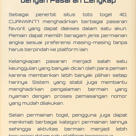
dengan Pasaran Lengkap
Sebagai penerbit situs toto togel 4D,
CUANWIN77 menghadirkan berbagai pasaran
favorit yang dapat diakses dalam satu akun.
Pemain dapat memilih beragam jenis permainan
angka sesuai preferensi masing-masing tanpa
harus berpindah ke platform lain.
Kelengkapan pasaran menjadi salah satu
keunggulan yang banyak dicari oleh para pemain
karena memberikan lebih banyak pilihan setiap
harinya. Sistem yang stabil juga membantu
menghadirkan pengalaman bermain yang
nyaman dengan proses pemasangan nomor
yang mudah dilakukan.
Selain permainan togel, pengguna juga dapat
menikmati berbagai kategori permainan lainnya
sehingga aktivitas bermain menjadi lebih
bervariasi dalam satu platform terpercaya.