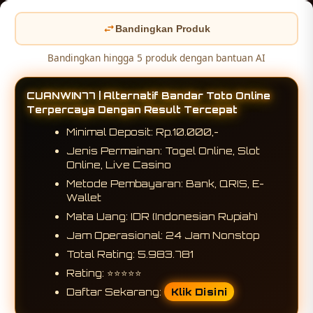
Bandingkan Produk
Bandingkan hingga 5 produk dengan bantuan AI
CUANWIN77 | Alternatif Bandar Toto Online
Terpercaya Dengan Result Tercepat
Minimal Deposit: Rp.10.000,-
Jenis Permainan: Togel Online, Slot
Online, Live Casino
Metode Pembayaran: Bank, QRIS, E-
Wallet
Mata Uang: IDR (Indonesian Rupiah)
Jam Operasional: 24 Jam Nonstop
Total Rating: 5.983.781
Rating: ⭐⭐⭐⭐⭐
Daftar Sekarang:
Klik Disini