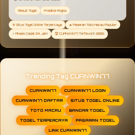
Result Togel
Prediksi Angka
🎯 Situs Togel Online Terpercaya
🔥 Pasaran Toto Macau Populer
⚡ Akses Cepat 24 Jam
🏆 CUANWIN77 Terfavorit 2026
Trending Tag CUANWIN77
CUANWIN77
CUANWIN77 LOGIN
CUANWIN77 DAFTAR
SITUS TOGEL ONLINE
TOTO MACAU
BANDAR TOGEL
TOGEL TERPERCAYA
PASARAN TOGEL
LINK CUANWIN77