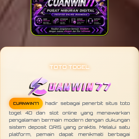
TOTO TOGEL
hadir sebagai penerbit situs toto
CUANWIN77
togel 4D dan slot online yang menawarkan
pengalaman bermain modern dengan dukungan
sistem deposit QRIS yang praktis. Melalui satu
platform, pemain dapat menikmati berbagai