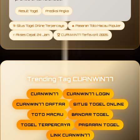
Result Togel
Prediksi Angka
🎯 Situs Togel Online Terpercaya
🔥 Pasaran Toto Macau Populer
⚡ Akses Cepat 24 Jam
🏆 CUANWIN77 Terfavorit 2026
Trending Tag CUANWIN77
CUANWIN77
CUANWIN77 LOGIN
CUANWIN77 DAFTAR
SITUS TOGEL ONLINE
TOTO MACAU
BANDAR TOGEL
TOGEL TERPERCAYA
PASARAN TOGEL
LINK CUANWIN77