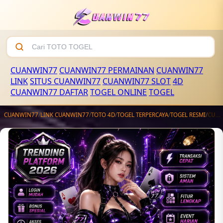
CUANWIN77
CUANWIN77 PERMAINAN
CUANWIN77
LINK
SITUS CUANWIN77
CUANWIN77 SLOT
4D
CUANWIN77 DAFTAR
TOGEL ONLINE
TOGEL
CUANWIN77
/
LINK CUANWIN77
/
TOTO 4D
/
TOGEL TERPERCAYA
/
TOGEL RESMI
/
CUANWIN77 | Alternatif Bandar Toto Online Terpercaya Dengan Result Tercepat