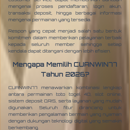
mengenai proses pendaftaran, login akun,
transaksi deposit, hingga berbagai informasi
mengenai permainan yang tersedia.
Respon yang cepat menjadi salah satu bentuk
komitmen dalam memberikan pelayanan terbaik
kepada seluruh member sehingga setiap
kendala dapat ditangani dengan lebih efisien.
Mengapa Memilih CUANWIN77
Tahun 2026?
CUANWIN77 menawarkan kombinasi lengkap
antara permainan toto togel 4D, slot online,
sistem deposit QRIS, serta layanan yang mudah
digunakan. Seluruh fitur dirancang untuk
memberikan pengalaman bermain yang nyaman
dengan dukungan teknologi digital yang semakin
berkembang.