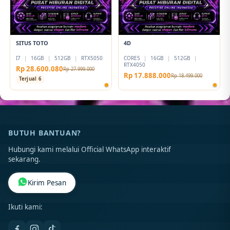
SITUS TOTO
4D
I7
|
16GB
|
512GB
|
RTX5050
CORE5
|
16GB
|
512GB
|
RTX4050
Rp 28.600.080
Rp 27.999.000
Rp 17.888.000
Rp 18.499.000
Terjual 6
BUTUH BANTUAN?
Hubungi kami melalui Official WhatsApp interaktif
sekarang.
Kirim Pesan
Ikuti kami: