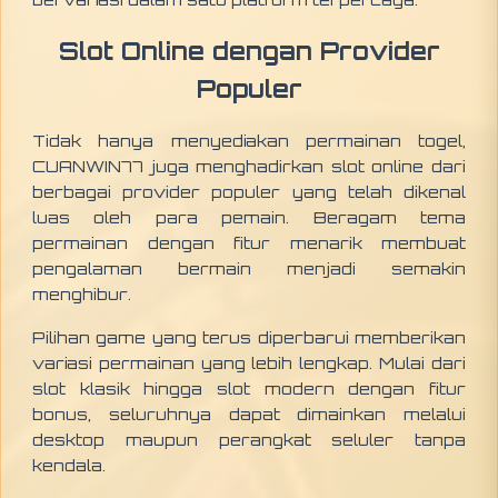
Slot Online dengan Provider
Populer
Tidak hanya menyediakan permainan togel,
CUANWIN77 juga menghadirkan slot online dari
berbagai provider populer yang telah dikenal
luas oleh para pemain. Beragam tema
permainan dengan fitur menarik membuat
pengalaman bermain menjadi semakin
menghibur.
Pilihan game yang terus diperbarui memberikan
variasi permainan yang lebih lengkap. Mulai dari
slot klasik hingga slot modern dengan fitur
bonus, seluruhnya dapat dimainkan melalui
desktop maupun perangkat seluler tanpa
kendala.