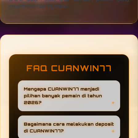
sederhana dan nyaman.
FAQ CUANWIN77
Mengapa CUANWIN77 menjadi
pilihan banyak pemain di tahun
2026?
Bagaimana cara melakukan deposit
di CUANWIN77?