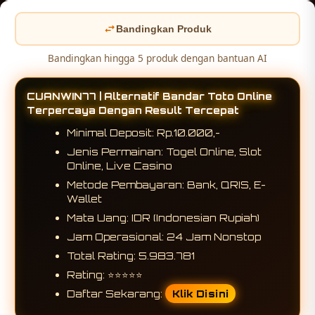
Bandingkan Produk
Bandingkan hingga 5 produk dengan bantuan AI
CUANWIN77 | Alternatif Bandar Toto Online
Terpercaya Dengan Result Tercepat
Minimal Deposit: Rp.10.000,-
Jenis Permainan: Togel Online, Slot
Online, Live Casino
Metode Pembayaran: Bank, QRIS, E-
Wallet
Mata Uang: IDR (Indonesian Rupiah)
Jam Operasional: 24 Jam Nonstop
Total Rating: 5.983.781
Rating: ⭐⭐⭐⭐⭐
Daftar Sekarang:
Klik Disini