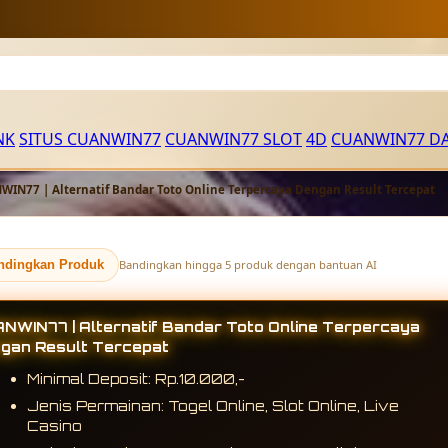
NK
SITUS CUANWIN77
CUANWIN77 SLOT
4D
CUANWIN77 DA
WIN77 | Alternatif Bandar Toto Online Terpercaya Dengan Result Tercepat
ndingkan Produk
Bandingkan hingga 5 produk dengan bantuan AI
NWIN77 | Alternatif Bandar Toto Online Terpercaya
gan Result Tercepat
Minimal Deposit: Rp.10.000,-
Jenis Permainan: Togel Online, Slot Online, Live
Casino