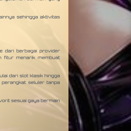
ainnya sehingga aktivitas
 dari berbagai provider
n fitur menarik membuat
ai dari slot klasik hingga
 perangkat seluler tanpa
orit sesuai gaya bermain