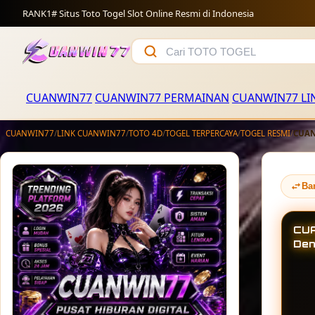
RANK1# Situs Toto Togel Slot Online Resmi di Indonesia
CUANWIN77
CUANWIN77 PERMAINAN
CUANWIN77 LI
CUANWIN77
/
LINK CUANWIN77
/
TOTO 4D
/
TOGEL TERPERCAYA
/
TOGEL RESMI
/
CUAN
Ba
CUA
Den