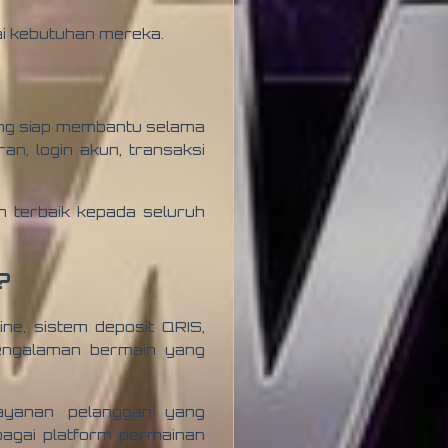
i kebutuhan mereka.
ng siap membantu selama
n, login akun, transaksi
 terbaik kepada seluruh
?
ne, sistem deposit QRIS,
pengalaman bermain yang
layanan pelanggan yang
agai platform permainan