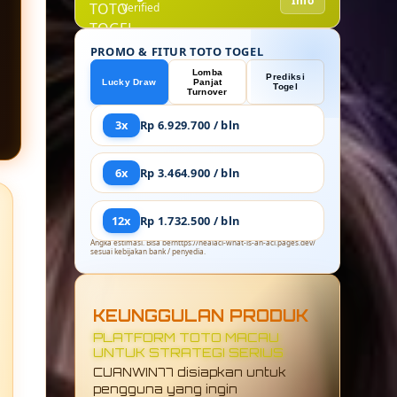
Info
Verified
PROMO & FITUR TOTO TOGEL
Lomba
Prediksi
Lucky Draw
Panjat
Togel
Turnover
3x
Rp 6.929.700 / bln
6x
Rp 3.464.900 / bln
12x
Rp 1.732.500 / bln
Angka estimasi. Bisa berhttps://healacl-what-is-an-acl.pages.dev/
sesuai kebijakan bank / penyedia.
KEUNGGULAN PRODUK
AKSES RESMI TANPA ARAH
MEMBINGUNGKAN
Nggak ada link berputar atau
halaman aneh yang bikin