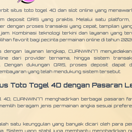
rbit situs toto togel 4D dan slot online yang menaw
 deposit QRIS yang praktis. Melalui satu platform,
ler dengan proses transaksi yang cepat, tampilan yan
am. Kombinasi teknologi terkini dan layanan yang ter
ihan favorit bagi pecinta permainan online di tahun 202
us dengan layanan lengkap, CUANWIN77 menyediakan
line dari provider ternama, hingga sistem transak
. Dengan dukungan QRIS, proses deposit dapat di
pembayaran yang telah mendukung sistem tersebut.
itus Toto Togel 4D dengan Pasaran 
gel 4D, CUANWIN77 menghadirkan berbagai pasaran fa
memilih beragam jenis permainan angka sesuai prefer
lah satu keunggulan yang banyak dicari oleh para p
rinya. Sistem yang stabil juga membantu menghadirkan