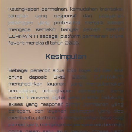
Kelengkapan permainan, kemudahan transaksi,
tampilan yang responsif, dan pelayanan
pelanggan yang profesional menjadi alasan
mengapa semakin banyak pemain memilih
CUANWIN77 sebagai platform permainan online
favorit mereka di tahun 2026.
Kesimpulan
Sebagai penerbit situs toto togel 4D dan slot
online deposit QRIS 2026, CUANWIN77
menghadirkan layanan yang mengutamakan
kemudahan, kelengkapan permainan, serta
sistem transaksi digital yang praktis. Didukung
akses yang responsif, pilihan permainan yang
beragam, dan layanan pelanggan yang siap
membantu, platform ini menjadi pilihan tepat bagi
pemain yang menginginkan pengalaman bermain
online dalam satu akun dengan proses yang