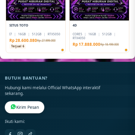
SITUS TOTO
4D
I7
|
16GB
|
512GB
|
RTX5050
CORE5
|
16GB
|
512GB
|
RTX4050
Rp 28.600.080
Rp 27.999.000
Rp 17.888.000
Rp 18.499.000
Terjual 6
BUTUH BANTUAN?
Hubungi kami melalui Official WhatsApp interaktif
sekarang.
Kirim Pesan
Ikuti kami: