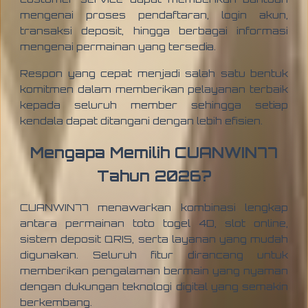
mengenai proses pendaftaran, login akun,
transaksi deposit, hingga berbagai informasi
mengenai permainan yang tersedia.
Respon yang cepat menjadi salah satu bentuk
komitmen dalam memberikan pelayanan terbaik
kepada seluruh member sehingga setiap
kendala dapat ditangani dengan lebih efisien.
Mengapa Memilih CUANWIN77
Tahun 2026?
CUANWIN77 menawarkan kombinasi lengkap
antara permainan toto togel 4D, slot online,
sistem deposit QRIS, serta layanan yang mudah
digunakan. Seluruh fitur dirancang untuk
memberikan pengalaman bermain yang nyaman
dengan dukungan teknologi digital yang semakin
berkembang.