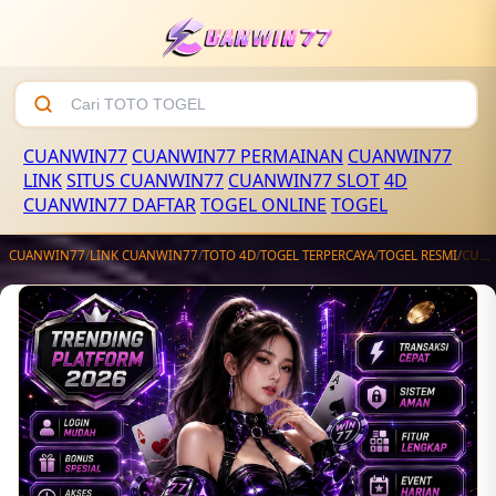
CUANWIN77
CUANWIN77 PERMAINAN
CUANWIN77
LINK
SITUS CUANWIN77
CUANWIN77 SLOT
4D
CUANWIN77 DAFTAR
TOGEL ONLINE
TOGEL
CUANWIN77
/
LINK CUANWIN77
/
TOTO 4D
/
TOGEL TERPERCAYA
/
TOGEL RESMI
/
CUANWIN77 | Alternatif Bandar Toto Online Terpercaya Dengan Result Tercepat