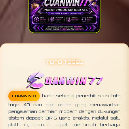
TOTO TOGEL
hadir sebagai penerbit situs toto
CUANWIN77
togel 4D dan slot online yang menawarkan
pengalaman bermain modern dengan dukungan
sistem deposit QRIS yang praktis. Melalui satu
platform, pemain dapat menikmati berbagai