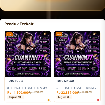
Produk Terkait
-2%
-1%
TOTO TOGEL
TOTO MACAU
I5
|
16GB
|
512GB
|
RTX3050
I7
|
16GB
|
512GB
|
RTX5050
Rp 11.500.000
Rp 22.887.000
Rp 12.799.000
Rp 21.999.000
Terjual 200+
Terjual 20+