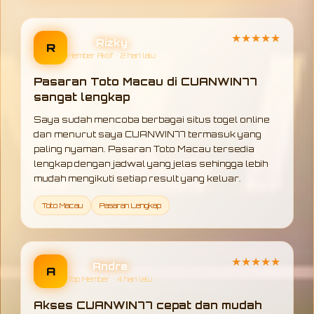
★★★★★
Rizky
R
Member Aktif • 2 hari lalu
Pasaran Toto Macau di CUANWIN77
sangat lengkap
Saya sudah mencoba berbagai situs togel online
dan menurut saya CUANWIN77 termasuk yang
paling nyaman. Pasaran Toto Macau tersedia
lengkap dengan jadwal yang jelas sehingga lebih
mudah mengikuti setiap result yang keluar.
Toto Macau
Pasaran Lengkap
★★★★★
Andre
A
Top Member • 4 hari lalu
Akses CUANWIN77 cepat dan mudah