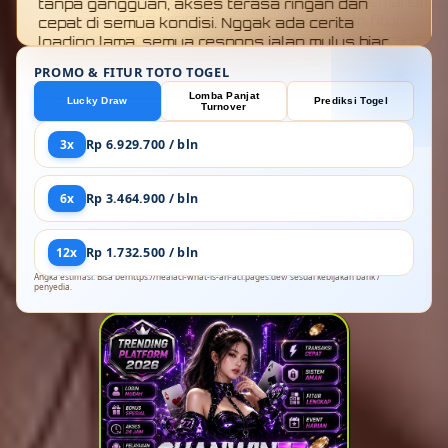
yang bikin bingung. CUANWIN77 kasih jalur
akses langsung ke sistem utama tanpa ribet.
Semua transparan, jelas, dan aman buat
pengguna yang pengen masuk ke platform
PROMO & FITUR TOTO TOGEL
tanpa distraksi.
Lomba Panjat
Lucky Draw
Prediksi Togel
Turnover
3x
Rp 6.929.700 / bln
6x
Rp 3.464.900 / bln
12x
Rp 1.732.500 / bln
Angka estimasi. Bisa berhttps://healacl-what-is-an-acl.pages.dev/ sesuai kebijakan bank /
penyedia.