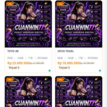
-1%
-1%
TOTO 4D
SITUS TOGEL
R7AI
|
16GB
|
1TB
|
RTX5060
R5AI
|
16GB
|
1TB
|
RTX5060
Rp 23.600.000
Rp 18.800.000
Rp 21.399.000
Rp 19.799.000
Terjual 6
Terjual 5
-1%
-1%