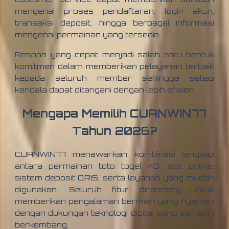
mengenai proses pendaftaran, login akun,
transaksi deposit, hingga berbagai informasi
mengenai permainan yang tersedia.
Respon yang cepat menjadi salah satu bentuk
komitmen dalam memberikan pelayanan terbaik
kepada seluruh member sehingga setiap
kendala dapat ditangani dengan lebih efisien.
Mengapa Memilih CUANWIN77
Tahun 2026?
CUANWIN77 menawarkan kombinasi lengkap
antara permainan toto togel 4D, slot online,
sistem deposit QRIS, serta layanan yang mudah
digunakan. Seluruh fitur dirancang untuk
memberikan pengalaman bermain yang nyaman
dengan dukungan teknologi digital yang semakin
berkembang.