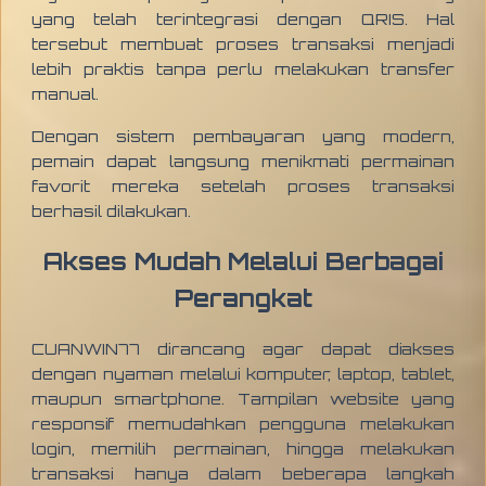
yang telah terintegrasi dengan QRIS. Hal
tersebut membuat proses transaksi menjadi
lebih praktis tanpa perlu melakukan transfer
manual.
Dengan sistem pembayaran yang modern,
pemain dapat langsung menikmati permainan
favorit mereka setelah proses transaksi
berhasil dilakukan.
Akses Mudah Melalui Berbagai
Perangkat
CUANWIN77 dirancang agar dapat diakses
dengan nyaman melalui komputer, laptop, tablet,
maupun smartphone. Tampilan website yang
responsif memudahkan pengguna melakukan
login, memilih permainan, hingga melakukan
transaksi hanya dalam beberapa langkah