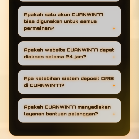
Apakah satu akun CUANWIN77
bisa digunakan untuk semua
permainan?
Apakah website CUANWIN77 dapat
diakses selama 24 jam?
Apa kelebihan sistem deposit QRIS
di CUANWIN77?
Apakah CUANWIN77 menyediakan
layanan bantuan pelanggan?