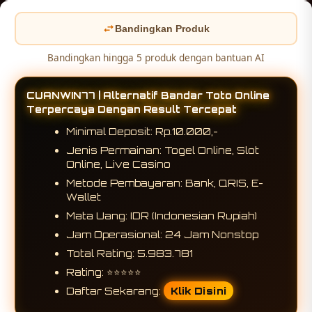
Bandingkan Produk
Bandingkan hingga 5 produk dengan bantuan AI
CUANWIN77 | Alternatif Bandar Toto Online
Terpercaya Dengan Result Tercepat
Minimal Deposit: Rp.10.000,-
Jenis Permainan: Togel Online, Slot
Online, Live Casino
Metode Pembayaran: Bank, QRIS, E-
Wallet
Mata Uang: IDR (Indonesian Rupiah)
Jam Operasional: 24 Jam Nonstop
Total Rating: 5.983.781
Rating: ⭐⭐⭐⭐⭐
Daftar Sekarang:
Klik Disini