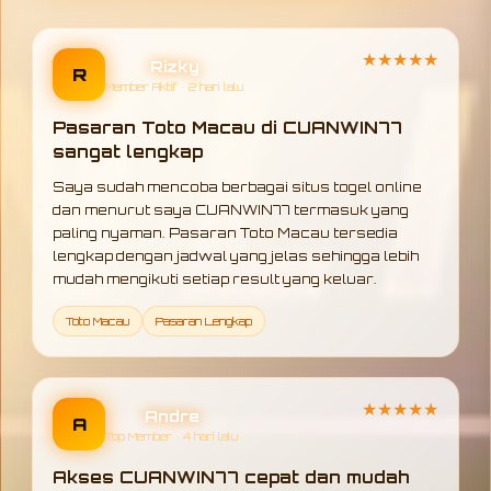
★★★★★
Rizky
R
Member Aktif • 2 hari lalu
Pasaran Toto Macau di CUANWIN77
sangat lengkap
Saya sudah mencoba berbagai situs togel online
dan menurut saya CUANWIN77 termasuk yang
paling nyaman. Pasaran Toto Macau tersedia
lengkap dengan jadwal yang jelas sehingga lebih
mudah mengikuti setiap result yang keluar.
Toto Macau
Pasaran Lengkap
★★★★★
Andre
A
Top Member • 4 hari lalu
Akses CUANWIN77 cepat dan mudah