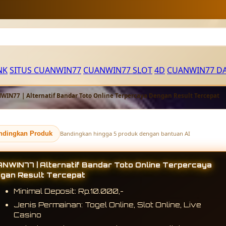
NK
SITUS CUANWIN77
CUANWIN77 SLOT
4D
CUANWIN77 DA
WIN77 | Alternatif Bandar Toto Online Terpercaya Dengan Result Tercepat
ndingkan Produk
Bandingkan hingga 5 produk dengan bantuan AI
NWIN77 | Alternatif Bandar Toto Online Terpercaya
gan Result Tercepat
Minimal Deposit: Rp.10.000,-
Jenis Permainan: Togel Online, Slot Online, Live
Casino