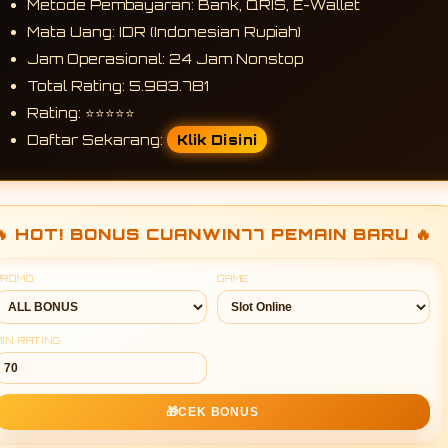
Metode Pembayaran: Bank, QRIS, E-Wallet
Mata Uang: IDR (Indonesian Rupiah)
Jam Operasional: 24 Jam Nonstop
Total Rating: 5.983.781
Rating: ⭐⭐⭐⭐⭐
Daftar Sekarang:
Klik Disini
🔥 HOT! BONUS CUANWIN77 PEMAIN BARU 🔥
PROMO
GAME
MIN RATING
🎁
CEK BONUS