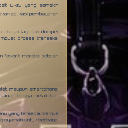
osit QRIS yang semakin
kan aplikasi pembayaran
 berbagai layanan dompet
membuat proses transaksi
 favorit mereka setelah
blet, maupun smartphone.
mainan, hingga melakukan
nu yang tersedia. Semua
ng nyaman untuk berbagai