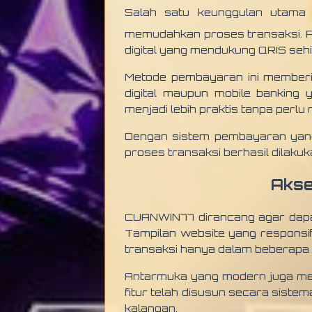
Salah satu keunggulan utam
memudahkan proses transaksi. 
digital yang mendukung QRIS sehin
Metode pembayaran ini memberika
digital maupun mobile banking 
menjadi lebih praktis tanpa perlu
Dengan sistem pembayaran yang
proses transaksi berhasil dilakuk
Akse
CUANWIN77 dirancang agar dapat
Tampilan website yang responsi
transaksi hanya dalam beberapa
Antarmuka yang modern juga me
fitur telah disusun secara sis
kalangan.