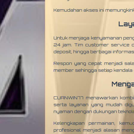
Kemudahan akses ini memungkink
Lay
Untuk menjaga kenyamanan peng
24 jam. Tim customer service d
deposit, hingga berbagai informa
Respon yang cepat menjadi sal
member sehingga setiap kendala da
Menga
CUANWIN77 menawarkan kombinasi
serta layanan yang mudah digu
nyaman dengan dukungan teknolog
Kelengkapan permainan, kemud
profesional menjadi alasan me