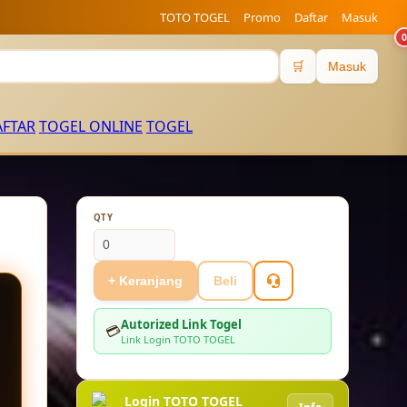
TOTO TOGEL
Promo
Daftar
Masuk
0
🛒
Masuk
FTAR
TOGEL ONLINE
TOGEL
QTY
+ Keranjang
Beli
Autorized Link Togel
💳
Link Login TOTO TOGEL
Login TOTO TOGEL