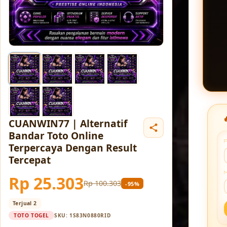
CUANWIN77 | Alternatif
Bandar Toto Online
Terpercaya Dengan Result
Tercepat
Rp 25.303
Rp 100.303
-95%
Terjual 2
TOTO TOGEL
SKU:
1S83N0880RID