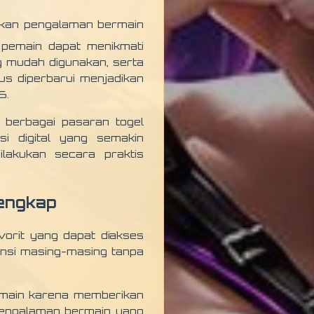
arkan pengalaman bermain
 pemain dapat menikmati
g mudah digunakan, serta
us diperbarui menjadikan
6.
 berbagai pasaran togel
si digital yang semakin
lakukan secara praktis
Lengkap
vorit yang dapat diakses
ensi masing-masing tanpa
emain karena memberikan
 pengalaman bermain yang