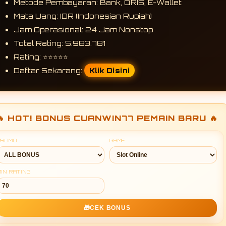
Metode Pembayaran: Bank, QRIS, E-Wallet
Mata Uang: IDR (Indonesian Rupiah)
Jam Operasional: 24 Jam Nonstop
Total Rating: 5.983.781
Rating: ⭐⭐⭐⭐⭐
Daftar Sekarang:
Klik Disini
🔥 HOT! BONUS CUANWIN77 PEMAIN BARU 🔥
PROMO
GAME
MIN RATING
🎁
CEK BONUS