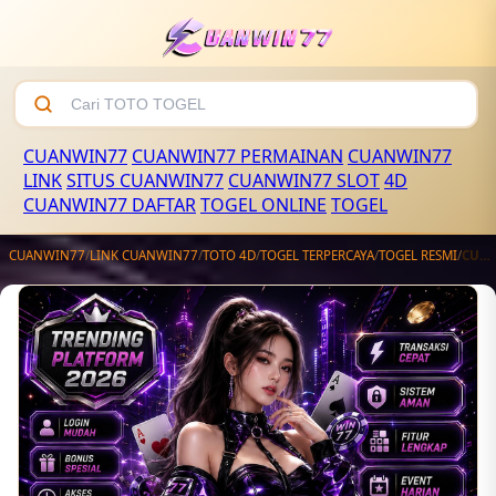
CUANWIN77
CUANWIN77 PERMAINAN
CUANWIN77
LINK
SITUS CUANWIN77
CUANWIN77 SLOT
4D
CUANWIN77 DAFTAR
TOGEL ONLINE
TOGEL
CUANWIN77
/
LINK CUANWIN77
/
TOTO 4D
/
TOGEL TERPERCAYA
/
TOGEL RESMI
/
CUANWIN77 | Alternatif Bandar Toto Online Terpercaya Dengan Result Tercepat