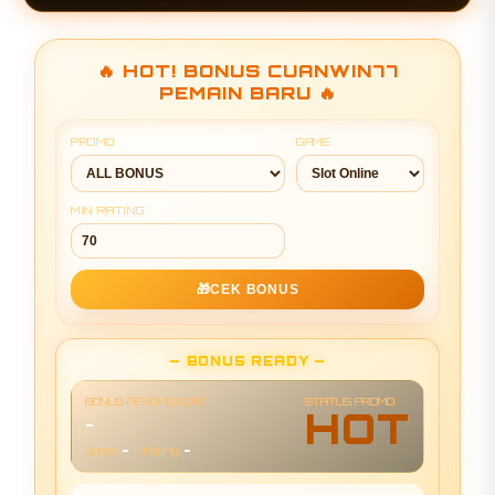
🔥 HOT! BONUS CUANWIN77
PEMAIN BARU 🔥
PROMO
GAME
MIN RATING
🎁
CEK BONUS
— BONUS READY —
BONUS REKOMENDASI
STATUS PROMO
HOT
-
-
-
Game:
Rating: