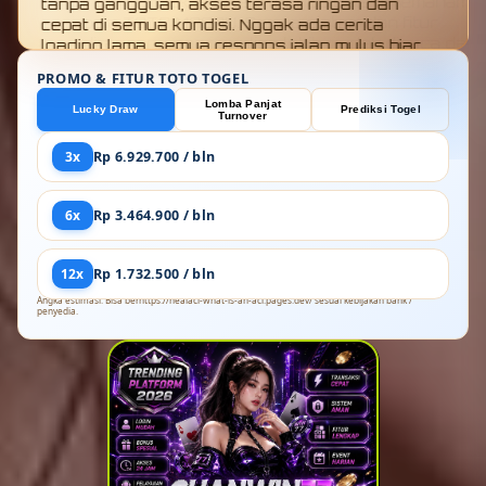
yang bikin bingung. CUANWIN77 kasih jalur
akses langsung ke sistem utama tanpa ribet.
Semua transparan, jelas, dan aman buat
pengguna yang pengen masuk ke platform
PROMO & FITUR TOTO TOGEL
tanpa distraksi.
Lomba Panjat
Lucky Draw
Prediksi Togel
Turnover
3x
Rp 6.929.700 / bln
6x
Rp 3.464.900 / bln
12x
Rp 1.732.500 / bln
Angka estimasi. Bisa berhttps://healacl-what-is-an-acl.pages.dev/ sesuai kebijakan bank /
penyedia.