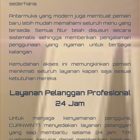
sederhana.
Antarmuka yang modern juga membuat pemain
baru lebih mudah memahami seluruh menu yang
tersedia. Semua fitur telah disusun secara
sistematis sehingga memberikan pengalaman
penggunaan yang nyaman untuk berbagai
kalangan.
Kemudahan akses ini memungkinkan pemain
menikmati seluruh layanan kapan saja sesuai
kebutuhan mereka.
Layanan Pelanggan Profesional
24 Jam
Untuk menjaga kenyamanan pengguna,
CUANWIN77 menyediakan layanan pelanggan
yang siap membantu selama 24 jam. Tim
customer service dapat memberikan bantuan