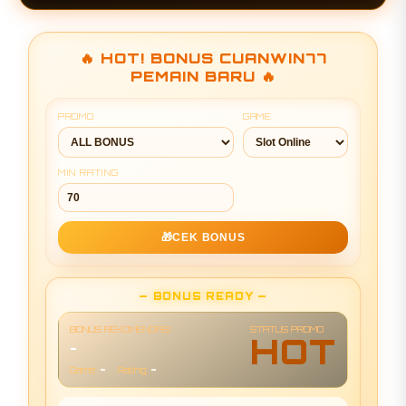
🔥 HOT! BONUS CUANWIN77
PEMAIN BARU 🔥
PROMO
GAME
MIN RATING
🎁
CEK BONUS
— BONUS READY —
BONUS REKOMENDASI
STATUS PROMO
HOT
-
-
-
Game:
Rating: