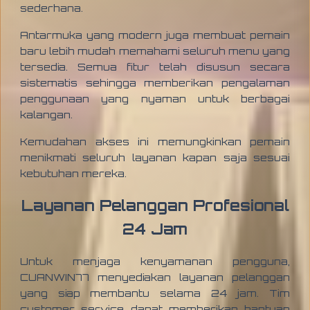
sederhana.
Antarmuka yang modern juga membuat pemain
baru lebih mudah memahami seluruh menu yang
tersedia. Semua fitur telah disusun secara
sistematis sehingga memberikan pengalaman
penggunaan yang nyaman untuk berbagai
kalangan.
Kemudahan akses ini memungkinkan pemain
menikmati seluruh layanan kapan saja sesuai
kebutuhan mereka.
Layanan Pelanggan Profesional
24 Jam
Untuk menjaga kenyamanan pengguna,
CUANWIN77 menyediakan layanan pelanggan
yang siap membantu selama 24 jam. Tim
customer service dapat memberikan bantuan