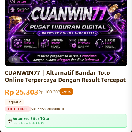
1/6
CUANWIN77 | Alternatif Bandar Toto
Online Terpercaya Dengan Result Tercepat
Rp 25.303
Rp 100.303
-95%
Terjual 2
TOTO TOGEL
SKU:
1S83N0880RID
Autorized Situs TOto
💳
Situs TOto TOTO TOGEL