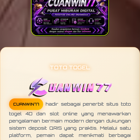
TOTO TOGEL
hadir sebagai penerbit situs toto
CUANWIN77
togel 4D dan slot online yang menawarkan
pengalaman bermain modern dengan dukungan
sistem deposit QRIS yang praktis. Melalui satu
platform, pemain dapat menikmati berbagai