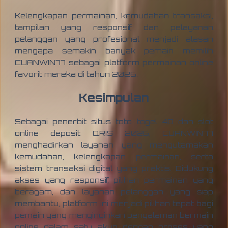
Kelengkapan permainan, kemudahan transaksi,
tampilan yang responsif, dan pelayanan
pelanggan yang profesional menjadi alasan
mengapa semakin banyak pemain memilih
CUANWIN77 sebagai platform permainan online
favorit mereka di tahun 2026.
Kesimpulan
Sebagai penerbit situs toto togel 4D dan slot
online deposit QRIS 2026, CUANWIN77
menghadirkan layanan yang mengutamakan
kemudahan, kelengkapan permainan, serta
sistem transaksi digital yang praktis. Didukung
akses yang responsif, pilihan permainan yang
beragam, dan layanan pelanggan yang siap
membantu, platform ini menjadi pilihan tepat bagi
pemain yang menginginkan pengalaman bermain
online dalam satu akun dengan proses yang