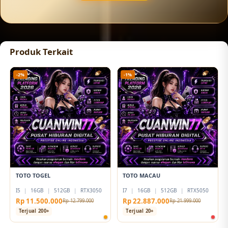
Produk Terkait
-2%
-1%
TOTO TOGEL
TOTO MACAU
I5
|
16GB
|
512GB
|
RTX3050
I7
|
16GB
|
512GB
|
RTX5050
Rp 11.500.000
Rp 22.887.000
Rp 12.799.000
Rp 21.999.000
Terjual 200+
Terjual 20+