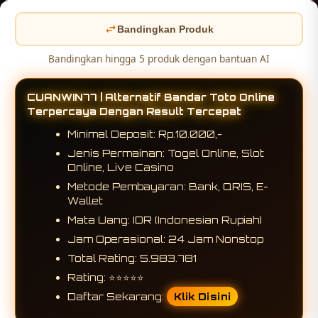
Bandingkan Produk
Bandingkan hingga 5 produk dengan bantuan AI
CUANWIN77 | Alternatif Bandar Toto Online
Terpercaya Dengan Result Tercepat
Minimal Deposit: Rp.10.000,-
Jenis Permainan: Togel Online, Slot
Online, Live Casino
Metode Pembayaran: Bank, QRIS, E-
Wallet
Mata Uang: IDR (Indonesian Rupiah)
Jam Operasional: 24 Jam Nonstop
Total Rating: 5.983.781
Rating: ⭐⭐⭐⭐⭐
Daftar Sekarang:
Klik Disini