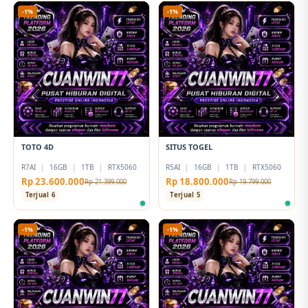
-1%
-1%
TOTO 4D
SITUS TOGEL
R7AI
|
16GB
|
1TB
|
RTX5060
R5AI
|
16GB
|
1TB
|
RTX5060
Rp 23.600.000
Rp 18.800.000
Rp 21.399.000
Rp 19.799.000
Terjual 6
Terjual 5
-1%
-1%