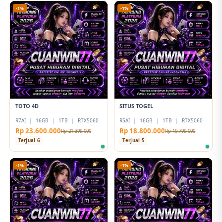
-1%
-1%
TOTO 4D
SITUS TOGEL
R7AI
|
16GB
|
1TB
|
RTX5060
R5AI
|
16GB
|
1TB
|
RTX5060
Rp 23.600.000
Rp 18.800.000
Rp 21.399.000
Rp 19.799.000
Terjual 6
Terjual 5
-1%
-1%