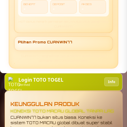
BENEFIT
DEPOSIT
AKSES
-
-
-
HOT! Bonus menarik permainan seru khusus untuk pemain baru
CUANWIN77.
Pilihan Promo CUANWIN77
CUANWIN77 menghadirkan bonus menarik akses cepat dan
permainan seru untuk pemain baru.
Login TOTO TOGEL
Info
Verified
KEUNGGULAN PRODUK
AKSES RESMI TANPA ARAH
MEMBINGUNGKAN
Nggak ada link berputar atau halaman aneh