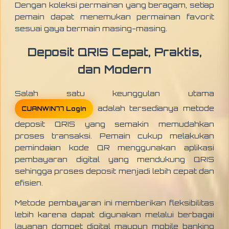
Dengan koleksi permainan yang beragam, setiap
pemain dapat menemukan permainan favorit
sesuai gaya bermain masing-masing.
Deposit QRIS Cepat, Praktis,
dan Modern
Salah satu keunggulan utama
adalah tersedianya metode
CUANWIN77 Login
deposit QRIS yang semakin memudahkan
proses transaksi. Pemain cukup melakukan
pemindaian kode QR menggunakan aplikasi
pembayaran digital yang mendukung QRIS
sehingga proses deposit menjadi lebih cepat dan
efisien.
Metode pembayaran ini memberikan fleksibilitas
lebih karena dapat digunakan melalui berbagai
layanan dompet digital maupun mobile banking