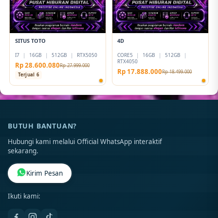
SITUS TOTO
4D
I7
|
16GB
|
512GB
|
RTX5050
CORE5
|
16GB
|
512GB
|
RTX4050
Rp 28.600.080
Rp 27.999.000
Rp 17.888.000
Rp 18.499.000
Terjual 6
BUTUH BANTUAN?
Hubungi kami melalui Official WhatsApp interaktif
sekarang.
Kirim Pesan
Ikuti kami: