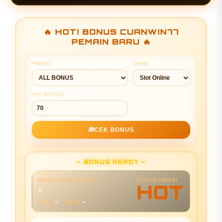
🔥 HOT! BONUS CUANWIN77
PEMAIN BARU 🔥
PROMO
GAME
MIN RATING
🎁
CEK BONUS
— BONUS READY —
BONUS REKOMENDASI
STATUS PROMO
HOT
-
-
-
Game:
Rating: