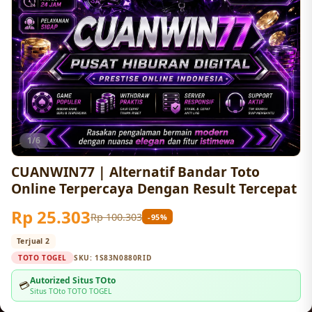
1/6
CUANWIN77 | Alternatif Bandar Toto
Online Terpercaya Dengan Result Tercepat
Rp 25.303
Rp 100.303
-95%
Terjual 2
TOTO TOGEL
SKU:
1S83N0880RID
Autorized Situs TOto
💳
Situs TOto TOTO TOGEL