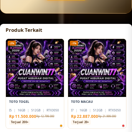
Produk Terkait
-2%
-1%
TOTO TOGEL
TOTO MACAU
I5
|
16GB
|
512GB
|
RTX3050
I7
|
16GB
|
512GB
|
RTX5050
Rp 11.500.000
Rp 22.887.000
Rp 12.799.000
Rp 21.999.000
Terjual 200+
Terjual 20+