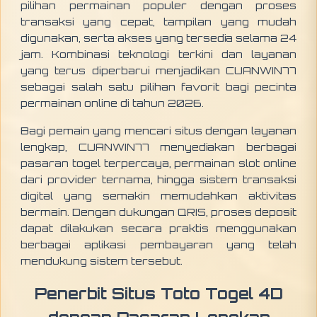
pilihan permainan populer dengan proses
transaksi yang cepat, tampilan yang mudah
digunakan, serta akses yang tersedia selama 24
jam. Kombinasi teknologi terkini dan layanan
yang terus diperbarui menjadikan CUANWIN77
sebagai salah satu pilihan favorit bagi pecinta
permainan online di tahun 2026.
Bagi pemain yang mencari situs dengan layanan
lengkap, CUANWIN77 menyediakan berbagai
pasaran togel terpercaya, permainan slot online
dari provider ternama, hingga sistem transaksi
digital yang semakin memudahkan aktivitas
bermain. Dengan dukungan QRIS, proses deposit
dapat dilakukan secara praktis menggunakan
berbagai aplikasi pembayaran yang telah
mendukung sistem tersebut.
Penerbit Situs Toto Togel 4D