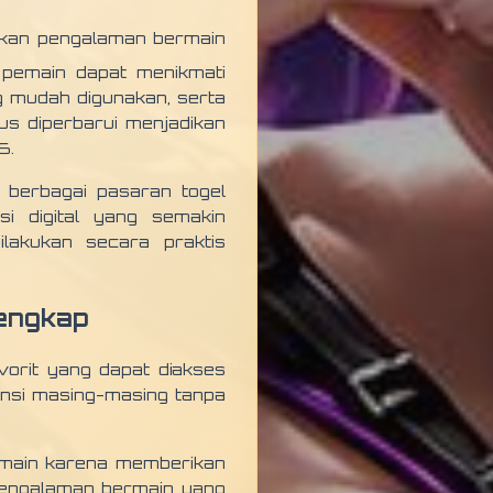
arkan pengalaman bermain
 pemain dapat menikmati
g mudah digunakan, serta
us diperbarui menjadikan
6.
 berbagai pasaran togel
si digital yang semakin
lakukan secara praktis
Lengkap
vorit yang dapat diakses
ensi masing-masing tanpa
emain karena memberikan
 pengalaman bermain yang