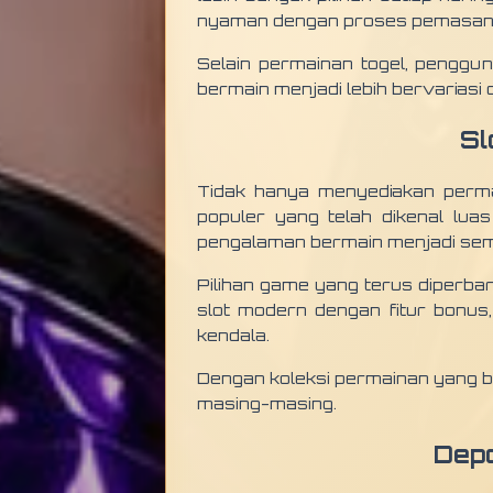
nyaman dengan proses pemasang
Selain permainan togel, penggun
bermain menjadi lebih bervariasi
Sl
Tidak hanya menyediakan permai
populer yang telah dikenal lu
pengalaman bermain menjadi sem
Pilihan game yang terus diperbar
slot modern dengan fitur bonus
kendala.
Dengan koleksi permainan yang 
masing-masing.
Depo