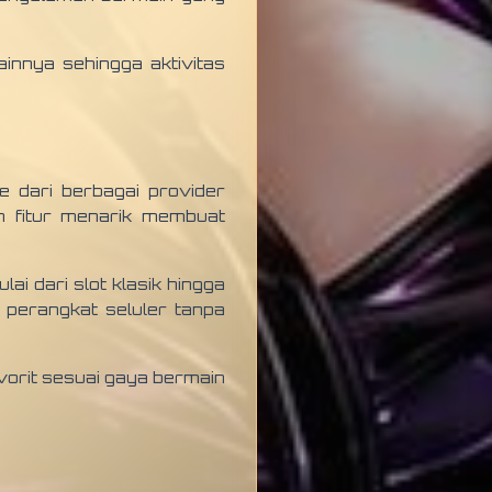
ainnya sehingga aktivitas
 dari berbagai provider
n fitur menarik membuat
ai dari slot klasik hingga
 perangkat seluler tanpa
orit sesuai gaya bermain