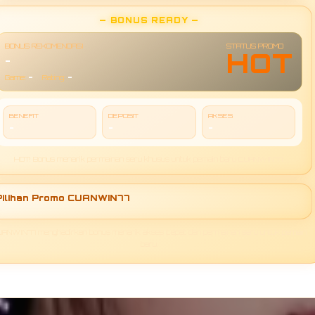
— BONUS READY —
BONUS REKOMENDASI
STATUS PROMO
HOT
-
-
-
Game:
Rating:
BENEFIT
DEPOSIT
AKSES
-
-
-
HOT! Bonus menarik permainan seru khusus untuk pemain baru CUANWIN77.
Pilihan Promo CUANWIN77
ANWIN77 menghadirkan bonus menarik akses cepat dan permainan seru untuk pemain
baru.