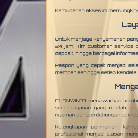
Kemudahan akses ini memungkink
Lay
Untuk menjaga kenyamanan peng
24 jam. Tim customer service d
deposit, hingga berbagai informa
Respon yang cepat menjadi sal
member sehingga setiap kendala da
Menga
CUANWIN77 menawarkan kombinasi
serta layanan yang mudah digu
nyaman dengan dukungan teknolog
Kelengkapan permainan, kemud
profesional menjadi alasan me