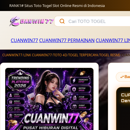
RANK1# Situs Toto Togel Slot Online Resmi di Indonesia
CUANWIN77
CUANWIN77 PERMAINAN
CUANWIN77 LI
CUANWIN77
/
LINK CUANWIN77
/
TOTO 4D
/
TOGEL TERPERCAYA
/
TOGEL RESMI
/
CUAN
Ba
CUA
Den