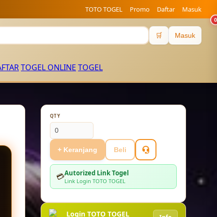
TOTO TOGEL
Promo
Daftar
Masuk
0
🛒
Masuk
FTAR
TOGEL ONLINE
TOGEL
QTY
+ Keranjang
Beli
Autorized Link Togel
💳
Link Login TOTO TOGEL
Login TOTO TOGEL