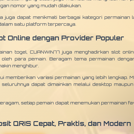
an nomor yang mudah dilakukan.
a juga dapat menikmati berbagai kategori permainan l
 dalam satu platform terpercaya.
ot Online dengan Provider Populer
nan togel, CUANWIN77 juga menghadirkan slot online
as oleh para pemain. Beragam tema permainan denga
akin menghibur.
ui memberikan variasi permainan yang lebih lengkap. Mul
, seluruhnya dapat dimainkan melalui desktop maupun
beragam, setiap pemain dapat menemukan permainan fav
sit QRIS Cepat, Praktis, dan Modern