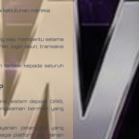
i kebutuhan mereka.
ng siap membantu selama
n, login akun, transaksi
 terbaik kepada seluruh
?
ne, sistem deposit QRIS,
pengalaman bermain yang
layanan pelanggan yang
agai platform permainan