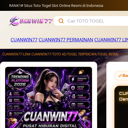
RANK1# Situs Toto Togel Slot Online Resmi di Indonesia
CUANWIN77
CUANWIN77 PERMAINAN
CUANWIN77 LI
CUANWIN77
/
LINK CUANWIN77
/
TOTO 4D
/
TOGEL TERPERCAYA
/
TOGEL RESMI
/
CUAN
Ba
CUA
Den