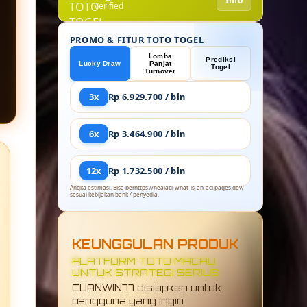
Info
Verified
PROMO & FITUR TOTO TOGEL
Lomba
Prediksi
Lucky Draw
Panjat
Togel
Turnover
3x
Rp 6.929.700 / bln
6x
Rp 3.464.900 / bln
12x
Rp 1.732.500 / bln
Angka estimasi. Bisa berhttps://healacl-what-is-an-acl.pages.dev/
sesuai kebijakan bank / penyedia.
KEUNGGULAN PRODUK
AKSES RESMI TANPA ARAH
MEMBINGUNGKAN
Nggak ada link berputar atau
halaman aneh yang bikin