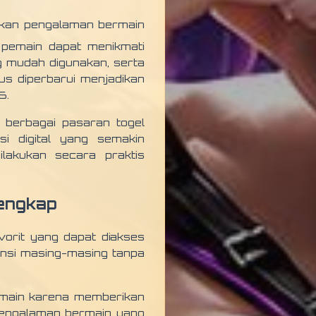
arkan pengalaman bermain
 pemain dapat menikmati
g mudah digunakan, serta
us diperbarui menjadikan
6.
 berbagai pasaran togel
si digital yang semakin
lakukan secara praktis
Lengkap
vorit yang dapat diakses
ensi masing-masing tanpa
emain karena memberikan
 pengalaman bermain yang