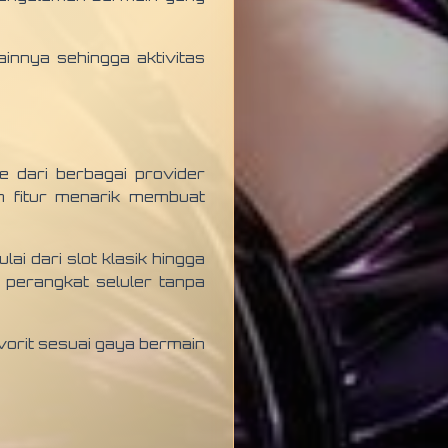
ainnya sehingga aktivitas
 dari berbagai provider
n fitur menarik membuat
ai dari slot klasik hingga
 perangkat seluler tanpa
orit sesuai gaya bermain