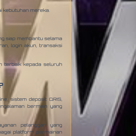
i kebutuhan mereka.
ng siap membantu selama
n, login akun, transaksi
 terbaik kepada seluruh
?
ne, sistem deposit QRIS,
pengalaman bermain yang
layanan pelanggan yang
agai platform permainan