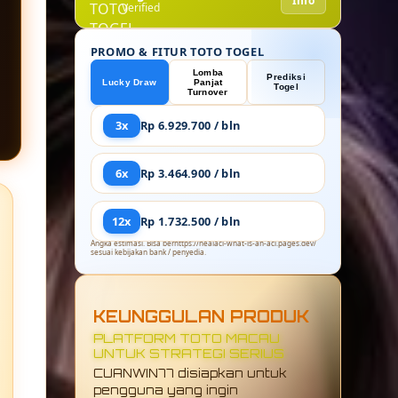
Info
Verified
PROMO & FITUR TOTO TOGEL
Lomba
Prediksi
Lucky Draw
Panjat
Togel
Turnover
3x
Rp 6.929.700 / bln
6x
Rp 3.464.900 / bln
12x
Rp 1.732.500 / bln
Angka estimasi. Bisa berhttps://healacl-what-is-an-acl.pages.dev/
sesuai kebijakan bank / penyedia.
KEUNGGULAN PRODUK
AKSES RESMI TANPA ARAH
MEMBINGUNGKAN
Nggak ada link berputar atau
halaman aneh yang bikin