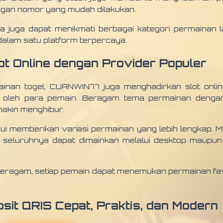
an nomor yang mudah dilakukan.
a juga dapat menikmati berbagai kategori permainan l
 dalam satu platform terpercaya.
ot Online dengan Provider Populer
nan togel, CUANWIN77 juga menghadirkan slot online
as oleh para pemain. Beragam tema permainan denga
akin menghibur.
ui memberikan variasi permainan yang lebih lengkap. Mul
, seluruhnya dapat dimainkan melalui desktop maupun
beragam, setiap pemain dapat menemukan permainan fav
sit QRIS Cepat, Praktis, dan Modern