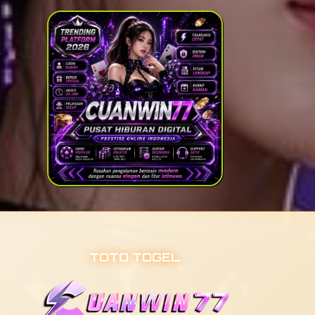
TOTO TOGEL